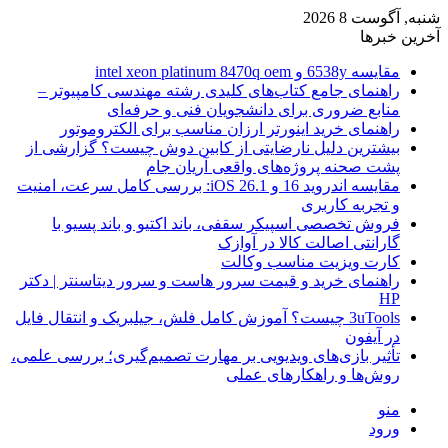
شنبه, آگوست 8 2026
آخرین خبرها
مقایسه 6538y و intel xeon platinum 8470q oem
راهنمای جامع کتاب‌های کلیدی رشته مهندسی کامپیوتر –
منابع ضروری برای دانشجویان فنی و حرفه‌ای
راهنمای خرید اینورتر ارزان مناسب برای الکتروموتور
بیشترین دلیل نارضایتی از کابین دوش چیست؟ گزارشی از
پشت صحنه پروژه‌های واقعی آریان جام
مقایسه اندروید 16 و iOS 26.1: بررسی کامل سرعت، امنیت
و تجربه کاربری
فروش تخصصی اسپیکر سقفی، باند اکتیو و باند پسیو با
گارانتی اصالت کالا در آوازک
کارت ویزیت مناسب وکالت
راهنمای خرید و قیمت سرور هاست و سرور دیتاسنتر | دکتر
HP
3uTools چیست؟ آموزش کامل فلش، جیلبریک و انتقال فایل
در آیفون
تأثیر بازی‌های ویدیویی بر مهارت تصمیم‌گیری؛ بررسی علمی،
روش‌ها و راهکارهای عملی
منو
ورود