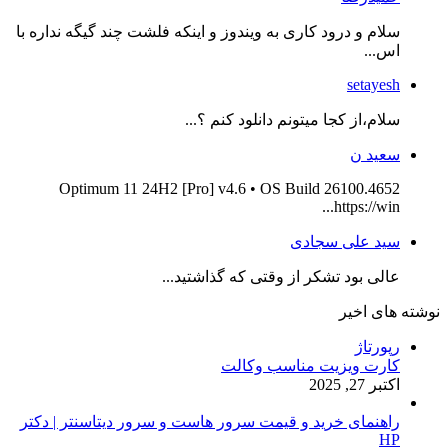
سلام و درود کاری به ویندوز و اینکه فلشت چند گیگه نداره با
اس...
setayesh
سلام،از کجا میتونم دانلود کنم ؟...
سعید ن
Optimum 11 24H2 [Pro] v4.6 • OS Build 26100.4652
https://win...
سید علی سجادی
عالی بود تشکر از وقتی که گذاشتید...
نوشته های اخیر
رپورتاژ
کارت ویزیت مناسب وکالت
اکتبر 27, 2025
راهنمای خرید و قیمت سرور هاست و سرور دیتاسنتر | دکتر
HP