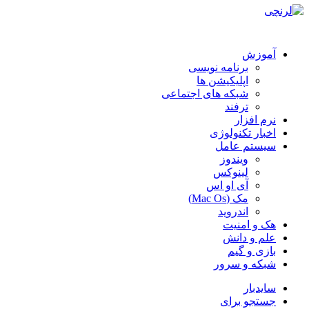
آموزش
برنامه نویسی
اپلیکیشن ها
شبکه های اجتماعی
ترفند
نرم افزار
اخبار تکنولوژی
سیستم عامل
ویندوز
لینوکس
آی او اس
مک (Mac Os)
اندروید
هک و امنیت
علم و دانش
بازی و گیم
شبکه و سرور
سایدبار
جستجو برای