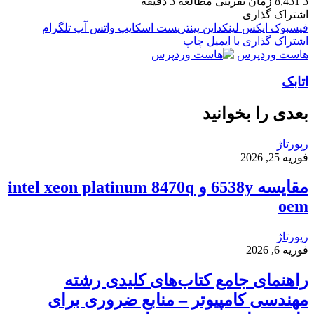
3
8,431
زمان تقریبی مطالعه 3 دقیقه
اشتراک گذاری
فیسبوک
ایکس
لینکداین
پینتریست
اسکایپ
واتس آپ
تلگرام
اشتراک گذاری با ایمیل
چاپ
هاست وردپرس
اتابک
بعدی را بخوانید
رپورتاژ
فوریه 25, 2026
مقایسه 6538y و intel xeon platinum 8470q
oem
رپورتاژ
فوریه 6, 2026
راهنمای جامع کتاب‌های کلیدی رشته
مهندسی کامپیوتر – منابع ضروری برای