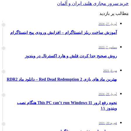
خرید سرور مجازی هلند، ایران و آلمان
مطالب پر بازدید
آوریل 27, 2024
آموزش ساخت ریلز اینستاگرام – افزایش ورودی پیج اینستاگرام
دسامبر 7, 2023
روش صحیح جدا کردن فلش و هارد اکسترنال در ویندوز
می 6, 2021
بهترین ماد های بازی Red Dead Redemption 2 – دانلود ماد RDR2
آوریل 29, 2024
نحوه رفع ارور This PC can’t run Windows 11 هنگام نصب
ویندوز ۱۱
فوریه 20, 2021