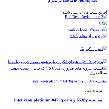
دیدن پیام های حذف شده در تلگرام
آخرین پست های بازبینی شده
مطالب ویژه
مقایسه 6538y و intel xeon platinum 8470q oem
فوریه 25, 2026
مقایسه 6538y و intel xeon platinum 8470q oem