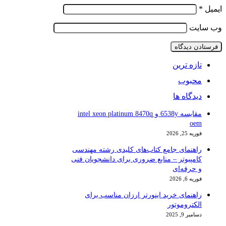
ایمیل
*
وب‌ سایت
تازه ترین
محبوب
دیدگاه ها
مقایسه 6538y و intel xeon platinum 8470q
oem
فوریه 25, 2026
راهنمای جامع کتاب‌های کلیدی رشته مهندسی
کامپیوتر – منابع ضروری برای دانشجویان فنی
و حرفه‌ای
فوریه 6, 2026
راهنمای خرید اینورتر ارزان مناسب برای
الکتروموتور
دسامبر 9, 2025