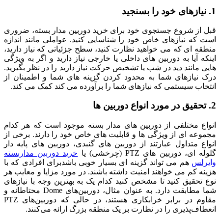
1. نیازهای خود را بسنجید
قبل از شروع جستجوی خود برای خرید دوربین مدار بسته، ضروری
است که نیازهای خاص خود را شناسایی کنید. عواملی مانند اندازه
منطقه ای که می خواهید نظارت کنید، سطح جزئیاتی که نیاز دارید،
اینکه آیا به دوربین های داخلی یا خارجی نیاز دارید و اگر به ویژگی
هایی مانند دید در شب یا تشخیص حرکت نیاز دارید را در نظر بگیرید.
درک نیازهای شما به محدود کردن گزینه های شما و اطمینان از
انتخاب سیستمی که نیازهای شما را برآورده می کند کمک می کند.
2. تحقیق در مورد انواع دوربین ها
انواع مختلفی از دوربین های مدار بسته موجود است که هر کدام
مجموعه ای از ویژگی ها و قابلیت های خاص خود را دارند. برخی از
انواع متداول عبارتند از دوربین های گنبدی، دوربین های پایه دار
گلوله ای، دوربین های PTZ (چرخشی) یا
خرید دوربین مداربسته
وایرلس
هم می تواند گزینه ای بسیار خوبی باشدبرای افرادی که با
هزینه کم می خواهند امنیت داشته باشند. در مورد مزایا و معایب هر
نوع تحقیق کنید تا مشخص کنید کدام یک به بهترین وجه با نیازهای
شما مطابقت دارد. به عنوان مثال، دوربین‌های Dome محتاطانه و
مقاوم در برابر خرابکاری هستند، در حالی که دوربین‌های PTZ
انعطاف‌پذیری را در نظارت بر یک منطقه بزرگ ارائه می‌کنند.