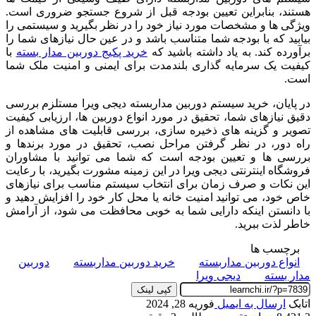
هستند، بنابراین تعیین بودجه قبل از شروع جستجو ضروری است.
ویژگی ها و مشخصات مورد نیاز خود را در نظر بگیرید و سیستمی را
بیابید که با بودجه شما متناسب باشد و در عین حال نیازهای شما را
برآورده کند. به یاد داشته باشید که
خرید پکیج دوربین مدار بسته
با
کیفیت یک سرمایه گذاری بلندمدت برای ایمنی و امنیت ملک شما
است.
در پایان، خرید سیستم دوربین مداربسته دیجی ویرا مستلزم بررسی
دقیق نیازهای شما، تحقیق در مورد انواع دوربین ها، ارزیابی کیفیت
تصویر و گزینه های ذخیره سازی، بررسی قابلیت های مشاهده از
راه دور، در نظر گرفتن مراحل نصب، تحقیق در مورد برندها و
بررسی ها و تعیین بودجه است که شما می توانید با مشاوران
فروشگاه اینترنتی دیجی ویرا در این زمینه مشورت بگیرید، با رعایت
این نکات و صرف زمان برای انتخاب سیستم مناسب برای نیازهای
خاص خود، می توانید امنیت خانه یا محل کار خود را افزایش دهید و
با دانستن اینکه دارایی شما به خوبی محافظت می شود، از آرامش
خاطر لذت ببرید.
برچسب ها
انواع دوربین مداربسته
خرید دوربین مداربسته
دوربین
مدار بسته
دیجی ویرا
کپی لینک
اتابک
ارسال به ایمیل
فوریه 28, 2024