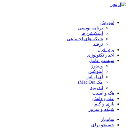
آموزش
برنامه نویسی
اپلیکیشن ها
شبکه های اجتماعی
ترفند
نرم افزار
اخبار تکنولوژی
سیستم عامل
ویندوز
لینوکس
آی او اس
مک (Mac Os)
اندروید
هک و امنیت
علم و دانش
بازی و گیم
شبکه و سرور
سایدبار
جستجو برای