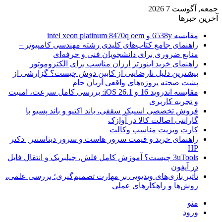
جمعه, آگوست 7 2026
آخرین خبرها
مقایسه 6538y و intel xeon platinum 8470q oem
راهنمای جامع کتاب‌های کلیدی رشته مهندسی کامپیوتر –
منابع ضروری برای دانشجویان فنی و حرفه‌ای
راهنمای خرید اینورتر ارزان مناسب برای الکتروموتور
بیشترین دلیل نارضایتی از کابین دوش چیست؟ گزارشی از
پشت صحنه پروژه‌های واقعی آریان جام
مقایسه اندروید 16 و iOS 26.1: بررسی کامل سرعت، امنیت
و تجربه کاربری
فروش تخصصی اسپیکر سقفی، باند اکتیو و باند پسیو با
گارانتی اصالت کالا در آوازک
کارت ویزیت مناسب وکالت
راهنمای خرید و قیمت سرور هاست و سرور دیتاسنتر | دکتر
HP
3uTools چیست؟ آموزش کامل فلش، جیلبریک و انتقال فایل
در آیفون
تأثیر بازی‌های ویدیویی بر مهارت تصمیم‌گیری؛ بررسی علمی،
روش‌ها و راهکارهای عملی
منو
ورود