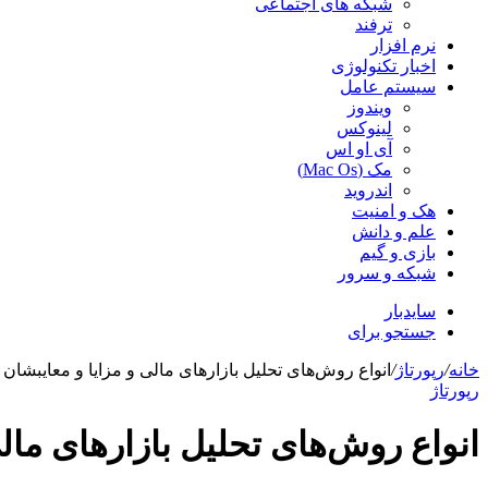
شبکه های اجتماعی
ترفند
نرم افزار
اخبار تکنولوژی
سیستم عامل
ویندوز
لینوکس
آی او اس
مک (Mac Os)
اندروید
هک و امنیت
علم و دانش
بازی و گیم
شبکه و سرور
سایدبار
جستجو برای
خانه
/
رپورتاژ
/
انواع روش‌های تحلیل بازارهای مالی و مزایا و معایب‎شان
رپورتاژ
انواع روش‌های تحلیل بازارهای مالی و 