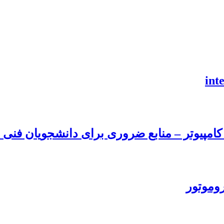
امپیوتر – منابع ضروری برای دانشجویان فنی و
روموتور