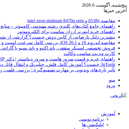
پنج‌شنبه, آگوست 6 2026
آخرین خبرها
مقایسه 6538y و intel xeon platinum 8470q oem
راهنمای جامع کتاب‌های کلیدی رشته مهندسی کامپیوتر – منابع
راهنمای خرید اینورتر ارزان مناسب برای الکتروموتور
بیشترین دلیل نارضایتی از کابین دوش چیست؟ گزارشی از پشت
مقایسه اندروید 16 و iOS 26.1: بررسی کامل سرعت، امنیت و تجربه کاربری
فروش تخصصی اسپیکر سقفی، باند اکتیو و باند پسیو با گارانتی 
کارت ویزیت مناسب وکالت
راهنمای خرید و قیمت سرور هاست و سرور دیتاسنتر | دکتر HP
3uTools چیست؟ آموزش کامل فلش، جیلبریک و انتقال فایل در آیفون
تأثیر بازی‌های ویدیویی بر مهارت تصمیم‌گیری؛ بررسی علمی، 
منو
ورود
آموزش
برنامه نویسی
اپلیکیشن ها