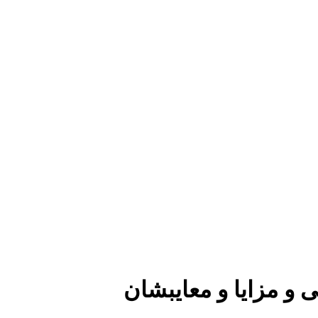
مزایا و معایب‎شان