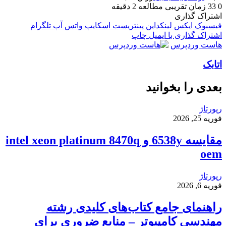
0
33
زمان تقریبی مطالعه 2 دقیقه
اشتراک گذاری
فیسبوک
ایکس
لینکداین
پینتریست
اسکایپ
واتس آپ
تلگرام
اشتراک گذاری با ایمیل
چاپ
هاست وردپرس
اتابک
بعدی را بخوانید
رپورتاژ
فوریه 25, 2026
مقایسه 6538y و intel xeon platinum 8470q
oem
رپورتاژ
فوریه 6, 2026
راهنمای جامع کتاب‌های کلیدی رشته
مهندسی کامپیوتر – منابع ضروری برای