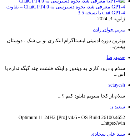
GPT-4 معرفی شد، نحوه دسترسی به ChatGPT4.0 – تفاوت
chat GPT-4 با نسخه 3.5
ژانویه 3, 2024
مریم جوان زاده
بهترین دوره ادمینی اینستاگرام ابتکاری نو بی شک - دوستان
پیشن...
حمیدرضا
سلام و درود کاری به ویندوز و اینکه فلشت چند گیگه نداره با
اس...
setayesh
سلام،از کجا میتونم دانلود کنم ؟...
سعید ن
Optimum 11 24H2 [Pro] v4.6 • OS Build 26100.4652
https://win...
سید علی سجادی