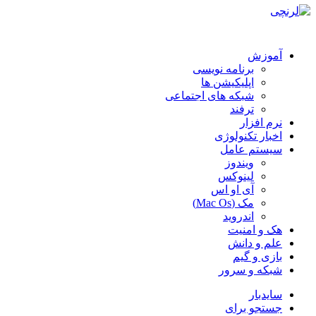
آموزش
برنامه نویسی
اپلیکیشن ها
شبکه های اجتماعی
ترفند
نرم افزار
اخبار تکنولوژی
سیستم عامل
ویندوز
لینوکس
آی او اس
مک (Mac Os)
اندروید
هک و امنیت
علم و دانش
بازی و گیم
شبکه و سرور
سایدبار
جستجو برای