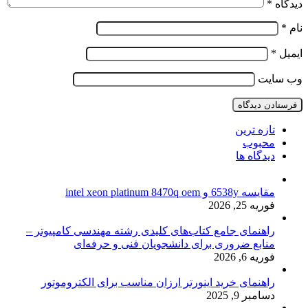
دیدگاه
*
نام
*
ایمیل
*
وب‌ سایت
تازه ترین
محبوب
دیدگاه ها
مقایسه 6538y و intel xeon platinum 8470q oem
فوریه 25, 2026
راهنمای جامع کتاب‌های کلیدی رشته مهندسی کامپیوتر –
منابع ضروری برای دانشجویان فنی و حرفه‌ای
فوریه 6, 2026
راهنمای خرید اینورتر ارزان مناسب برای الکتروموتور
دسامبر 9, 2025