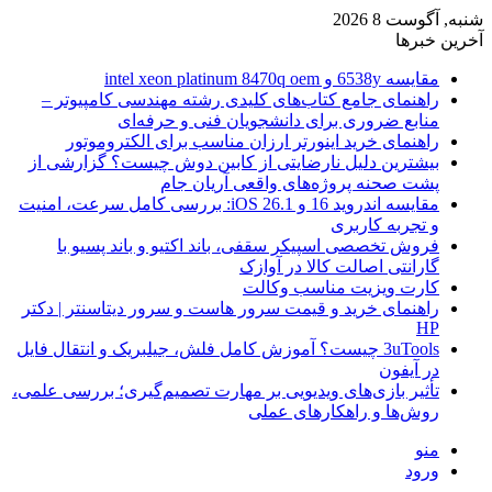
شنبه, آگوست 8 2026
آخرین خبرها
مقایسه 6538y و intel xeon platinum 8470q oem
راهنمای جامع کتاب‌های کلیدی رشته مهندسی کامپیوتر –
منابع ضروری برای دانشجویان فنی و حرفه‌ای
راهنمای خرید اینورتر ارزان مناسب برای الکتروموتور
بیشترین دلیل نارضایتی از کابین دوش چیست؟ گزارشی از
پشت صحنه پروژه‌های واقعی آریان جام
مقایسه اندروید 16 و iOS 26.1: بررسی کامل سرعت، امنیت
و تجربه کاربری
فروش تخصصی اسپیکر سقفی، باند اکتیو و باند پسیو با
گارانتی اصالت کالا در آوازک
کارت ویزیت مناسب وکالت
راهنمای خرید و قیمت سرور هاست و سرور دیتاسنتر | دکتر
HP
3uTools چیست؟ آموزش کامل فلش، جیلبریک و انتقال فایل
در آیفون
تأثیر بازی‌های ویدیویی بر مهارت تصمیم‌گیری؛ بررسی علمی،
روش‌ها و راهکارهای عملی
منو
ورود