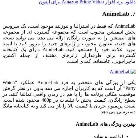
دانلود نرم افزار Amazon Prime Video برای ایفون
7. AnimeLab
AnimeLab که فقط در استرالیا و نیوزلند موجود است، یک سرویس
پخش انیمیشن محبوب است که مجموعه گسترده ای از مجموعه
های انیمیشن را به صورت رایگان ارائه می دهد. می توانید نسخه
های جدید، عناوین محبوب و ژانرهای جدید را مرور کنید یا انیمه
مورد علاقه خود را جستجو کنید. AnimeLab دارای یک کتابخانه
گسترده برای طرفداران ژانرهای مختلف از جمله اکشن،
ماجراجویی، عاشقانه، کمدی است.
یکی از ویژگی های منحصر به فرد AnimeLab عملکرد “Watch
Party” آن است که به کاربران اجازه می دهد بدون در نظر گرفتن
موقعیت مکانی برنامه ها را با هم در زمان واقعی تماشا کنند. در
سطح رایگان، کیفیت پخش با تبلیغات در 480p محدود شده است.
نسخه پریمیوم جریان با کیفیت بالا را باز می کند و به کتابخانه مانگا
دسترسی می دهد.
بهترین ویژگی های AnimeLab
UI تمیز و ساده