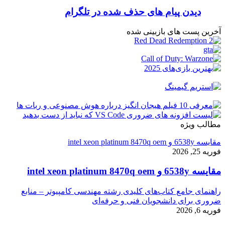
دیدن پیام های حذف شده در تلگرام
آخرین پست های بازبینی شده
مطالب ویژه
مقایسه 6538y و intel xeon platinum 8470q oem
فوریه 25, 2026
مقایسه 6538y و intel xeon platinum 8470q oem
راهنمای جامع کتاب‌های کلیدی رشته مهندسی کامپیوتر – منابع
ضروری برای دانشجویان فنی و حرفه‌ای
فوریه 6, 2026