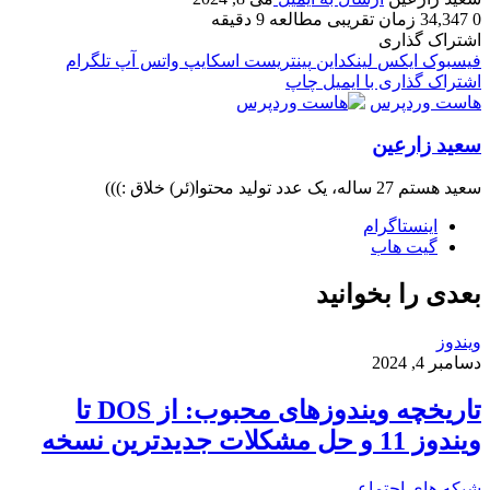
0
34,347
زمان تقریبی مطالعه 9 دقیقه
اشتراک گذاری
فیسبوک
ایکس
لینکداین
پینتریست
اسکایپ
واتس آپ
تلگرام
اشتراک گذاری با ایمیل
چاپ
هاست وردپرس
سعید زارعین
سعید هستم 27 ساله، یک عدد تولید محتوا(ئر) خلاق :)))
اینستاگرام
گیت ‌هاب
بعدی را بخوانید
ویندوز
دسامبر 4, 2024
تاریخچه ویندوزهای محبوب: از DOS تا
ویندوز 11 و حل مشکلات جدیدترین نسخه
شبکه های اجتماعی