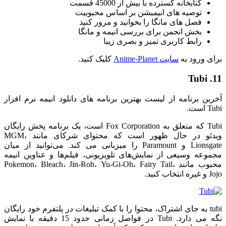
کتابخانه گسترده با بیش از 45000 قسمت
توصیه های انیمیشن بر اساس محبوبیت
فصل های مانگا را بخوانید و مرور کنید
بخش انجمن برای بررسی انیمه و مانگا
رابط کاربری تمیز و بصری زیبا
برای ورود به
سایت Anime-Planet
کلیک کنید.
11. Tubi
آخرین برنامه از لیست بهترین برنامه های دانلود انیمه نرم افزار
Tubi است.
Tubi که متعلق به Fox Corporation است، یک برنامه پخش رایگان
ویدئو در حال ظهور است که محتوای شرکای مانند MGM،
Lionsgate و Paramount را میزبانی می کند. می‌توانید از میان
مجموعه وسیعی از نمایش‌های تلویزیونی، فیلم‌ها و عناوین انیمه
محبوب مانند Pokemon، Bleach، Jin-Roh، Yu-Gi-Oh، Fairy Tail،
Jojo و غیره انتخاب کنید.
tubi به جای اشتراک، محتوا را با کمک تبلیغات در پلتفرم خود رایگان
نگه می دارد. Tubi در فواصل زمانی حدود 15 دقیقه با نمایش