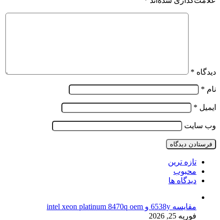
علامت‌گذاری شده‌اند
*
دیدگاه
*
نام
*
ایمیل
*
وب‌ سایت
تازه ترین
محبوب
دیدگاه ها
مقایسه 6538y و intel xeon platinum 8470q oem
فوریه 25, 2026