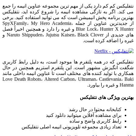
نتفلیکس کم کم دارد یکی از مهم ترین مجموعه عناوین انیمه را جمع
می کند. اگر به تازگی مشاهده انیمه را شروع کرده اید، نتفلیکس
بهترین برنامه پخش انیمیشن است که می توانید استفاده کنید. برخی
از جدیدترین عناوین از جمله SpyXFamily، My Hero Academia،
Blue Lock، Hunter X Hunter و غیره را دارد و همچنین اخیراً فصل
های جدیدی از Naruto Shippuden، Jujutsu Kaisen، Black Clover و
غیره را اضافه کرده است.
نتفلیکس که در همه پلتفرم ها موجود است، به دلیل رابط کاربری
شگفت انگیزش مشهور است. این پلتفرم استریم همچنین در حال
همکاری با تولید کننده های مختلف است تا عناوین انیمه داخلی مانند
Love Death Robots، Altered Carbon، Ultraman، Castlevania، Baki
Hanma و غیره را بیاورد.
بهترین ویژگی های نتفلیکس
کتابخانه محتوا در حال رشد
برای مشاهده آفلاین میتوانید دانلود کنید
رابط کاربری واضح و ساده
تعداد زیادی مجموعه تلویزیونی انیمه اصلی نتفلیکس