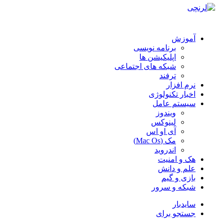
آموزش
برنامه نویسی
اپلیکیشن ها
شبکه های اجتماعی
ترفند
نرم افزار
اخبار تکنولوژی
سیستم عامل
ویندوز
لینوکس
آی او اس
مک (Mac Os)
اندروید
هک و امنیت
علم و دانش
بازی و گیم
شبکه و سرور
سایدبار
جستجو برای