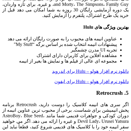
and Morty، The Simpsons، Family Guy، و غیره. برای تازه واردان،
یک دوره آزمایشی رایگان 30 روزه به شما امکان می دهد قبل از
خرید یک طرح اشتراک، پلتفرم را آزمایش کنید.
بهترین ویژگی های Hulu
عناوین انیمه های محبوب را به صورت رایگان ارائه می دهد
پیشنهادات انیمه انتخاب شده بر اساس برگه “My Stuff”
تجربه UI مدرن چشمگیر
مشاهده آفلاین برای کاربران دارای اشتراک
مجموعه ای عالی از فیلم ها و نمایش ها بغیر از انیمه
دانلود نرم افزار هولو – Hulu برای اندروید
دانلود نرم افزار هولو – Hulu برای ایفون
5. Retrocrush
اگر سری های انیمه کلاسیک را دوست دارید، Retrocrush برنامه
پخش انیمیشن برای شماست. برخی از محبوب ترین عناوین انیمه از
دوران کودکی و جواهرات قدیمی شما مانند AstroBoy، Blue Seed،
Devil Lady، Urusei Yatsura و غیره را ارائه می دهد. اگر می خواهید
سفر انیمه خود را با کلاسیک های قدیمی شروع کنید، قطعاً نباید این