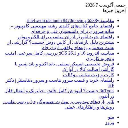
جمعه, آگوست 7 2026
آخرین خبرها
مقایسه 6538y و intel xeon platinum 8470q oem
راهنمای جامع کتاب‌های کلیدی رشته مهندسی کامپیوتر –
منابع ضروری برای دانشجویان فنی و حرفه‌ای
راهنمای خرید اینورتر ارزان مناسب برای الکتروموتور
بیشترین دلیل نارضایتی از کابین دوش چیست؟ گزارشی از
پشت صحنه پروژه‌های واقعی آریان جام
مقایسه اندروید 16 و iOS 26.1: بررسی کامل سرعت، امنیت
و تجربه کاربری
فروش تخصصی اسپیکر سقفی، باند اکتیو و باند پسیو با
گارانتی اصالت کالا در آوازک
کارت ویزیت مناسب وکالت
راهنمای خرید و قیمت سرور هاست و سرور دیتاسنتر | دکتر
HP
3uTools چیست؟ آموزش کامل فلش، جیلبریک و انتقال فایل
در آیفون
تأثیر بازی‌های ویدیویی بر مهارت تصمیم‌گیری؛ بررسی علمی،
روش‌ها و راهکارهای عملی
منو
ورود