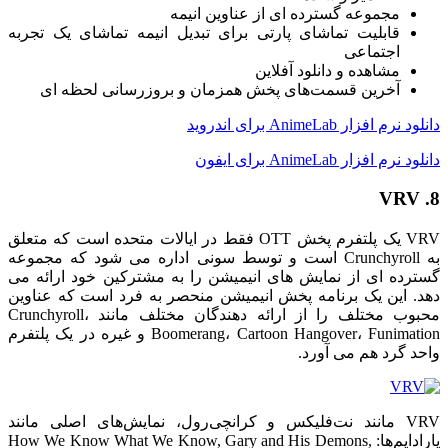
مجموعه گسترده ای از عناوین انیمه
قابلیت تماشای پارتی برای تبدیل انیمه تماشای یک تجربه
اجتماعی
مشاهده و دانلود آفلاین
آخرین قسمت‌های پخش همزمان و بروزرسانی لحظه ای
دانلود نرم افزار AnimeLab برای اندروید
دانلود نرم افزار AnimeLab برای ایفون
8. VRV
VRV یک پلتفرم پخش OTT فقط در ایالات متحده است که متعلق
به Crunchyroll است و توسط سونی اداره می شود که مجموعه
گسترده ای از نمایش های انیمیشن را به مشترکین خود ارائه می
دهد. این یک برنامه پخش انیمیشن منحصر به فرد است که عناوین
محبوب مختلف را از ارائه دهندگان مختلف مانند Crunchyroll،
Boomerang، Cartoon Hangover، Funimation و غیره در یک پلتفرم
واحد گرد هم می آورد.
VRV مانند نت‌فلیکس و کرانچی‌رول، نمایش‌های اصلی مانند
پارادایم‌ها: How We Know What We Know, Gary and His Demons,