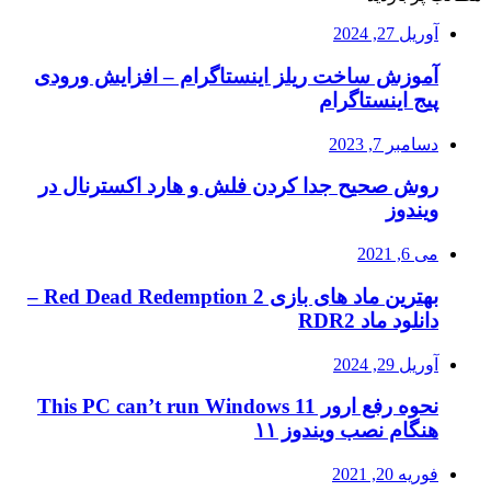
آوریل 27, 2024
آموزش ساخت ریلز اینستاگرام – افزایش ورودی
پیج اینستاگرام
دسامبر 7, 2023
روش صحیح جدا کردن فلش و هارد اکسترنال در
ویندوز
می 6, 2021
بهترین ماد های بازی Red Dead Redemption 2 –
دانلود ماد RDR2
آوریل 29, 2024
نحوه رفع ارور This PC can’t run Windows 11
هنگام نصب ویندوز ۱۱
فوریه 20, 2021