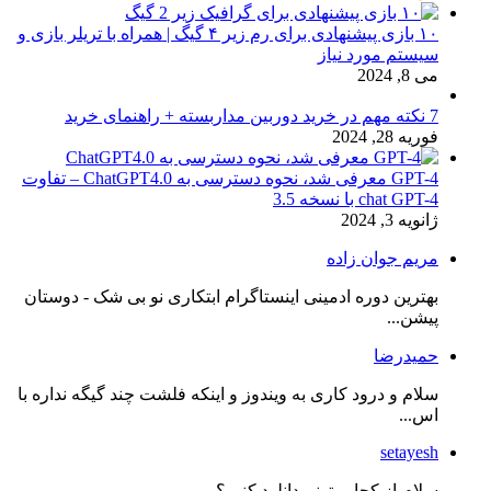
۱۰ بازی پیشنهادی برای رم زیر ۴ گیگ | همراه با تریلر بازی و
سیستم مورد نیاز
می 8, 2024
7 نکته مهم در خرید دوربین مداربسته + راهنمای خرید
فوریه 28, 2024
GPT-4 معرفی شد، نحوه دسترسی به ChatGPT4.0 – تفاوت
chat GPT-4 با نسخه 3.5
ژانویه 3, 2024
مریم جوان زاده
بهترین دوره ادمینی اینستاگرام ابتکاری نو بی شک - دوستان
پیشن...
حمیدرضا
سلام و درود کاری به ویندوز و اینکه فلشت چند گیگه نداره با
اس...
setayesh
سلام،از کجا میتونم دانلود کنم ؟...