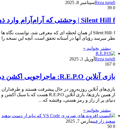
Reza najafi
سپتامبر 8, 2025
39
0
Silent Hill f | وحشتی که آرام‌آرام وارد ذهن شما می‌شود…
نظر میرسد رؤیای آنها در آستانه تحقق است. آنچه این نسخه را 
بیشتر بخوانید »
Reza najafi
آوریل 1, 2025
167
0
بازی آنلاین R.E.P.O: ماجراجویی اکشن در دنیایی آخرالزمانی!
بازی‌های آنلاین روزبه‌روز در حال پیشرفت هستند و طرفداران ز
از همین بازی‌ها، بازی آنلاین .O
دنیای پر از راز و رمز هستی، وقتشه که…
بیشتر بخوانید »
سعید زارعین
مارس 7, 2025
50
0