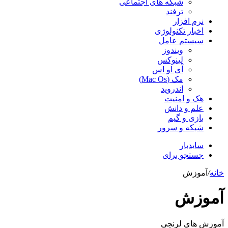
شبکه های اجتماعی
ترفند
نرم افزار
اخبار تکنولوژی
سیستم عامل
ویندوز
لینوکس
آی او اس
مک (Mac Os)
اندروید
هک و امنیت
علم و دانش
بازی و گیم
شبکه و سرور
سایدبار
جستجو برای
خانه
/
آموزش
آموزش
آموزش های لرنچی