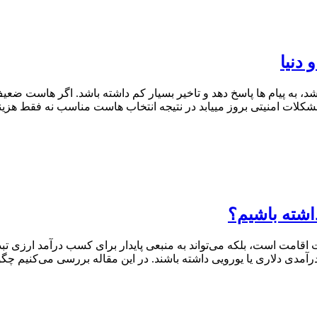
 دنیا
بع (CPU، حافظه، I/O) از بین میروند مشکلات امنیتی بروز مییابد در نتیجه انتخاب هاست م
اشته باشیم؟
قامت است، بلکه می‌تواند به منبعی پایدار برای کسب درآمد ارزی تبدیل ش
درآمدی دلاری یا یورویی داشته باشند. در این مقاله بررسی می‌کنیم چگ