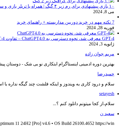
۱۰ بازی پیشنهادی برای رم زیر ۴ گیگ | همراه با تریلر بازی و سیستم مورد نیاز
می 8, 2024
7 نکته مهم در خرید دوربین مداربسته + راهنمای خرید
فوریه 28, 2024
GPT-4 معرفی شد، نحوه دسترسی به ChatGPT4.0 – تفاوت chat GPT-4 با نسخه 3.5
ژانویه 3, 2024
مریم جوان زاده
بهترین دوره ادمینی اینستاگرام ابتکاری نو بی شک - دوستان پیش
حمیدرضا
سلام و درود کاری به ویندوز و اینکه فلشت چند گیگه نداره با اس
setayesh
سلام،از کجا میتونم دانلود کنم ؟...
سعید ن
ptimum 11 24H2 [Pro] v4.6 • OS Build 26100.4652 https://win...