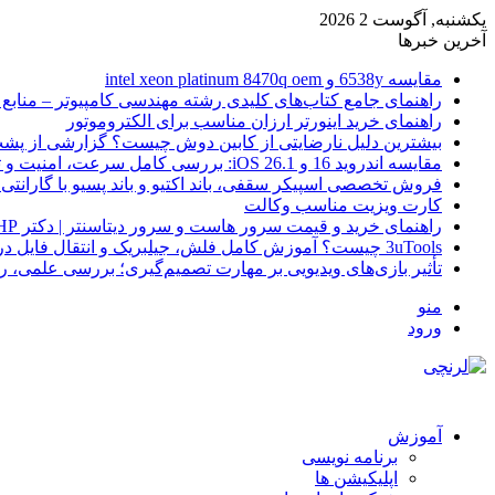
یکشنبه, آگوست 2 2026
آخرین خبرها
مقایسه 6538y و intel xeon platinum 8470q oem
راهنمای جامع کتاب‌های کلیدی رشته مهندسی کامپیوتر – منابع
راهنمای خرید اینورتر ارزان مناسب برای الکتروموتور
بیشترین دلیل نارضایتی از کابین دوش چیست؟ گزارشی از پشت
مقایسه اندروید 16 و iOS 26.1: بررسی کامل سرعت، امنیت و تجربه کاربری
فروش تخصصی اسپیکر سقفی، باند اکتیو و باند پسیو با گارانتی 
کارت ویزیت مناسب وکالت
راهنمای خرید و قیمت سرور هاست و سرور دیتاسنتر | دکتر HP
3uTools چیست؟ آموزش کامل فلش، جیلبریک و انتقال فایل در آیفون
تأثیر بازی‌های ویدیویی بر مهارت تصمیم‌گیری؛ بررسی علمی، 
منو
ورود
آموزش
برنامه نویسی
اپلیکیشن ها