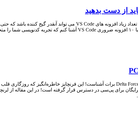
آیا به دنبال لیستی از افزونه های ضروری VS Code می گردید؟ تعداد زیاد اف
ع می…
اگر از طرفداران بازی‌های تیراندازی تاکتیکی هستی، قطعاً نام Delta Force برات آشناست! ای
د: بخش داستانی Black Hawk Down به‌صورت رایگان برای پی‌سی در دسترس قرار گرفته است! د