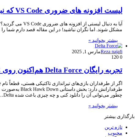
لیست افزونه های ضروری VS Code که نباید از دست بدهید
مشکل شوند. اما نگران نباشید! در این مقاله قصد دارم شما را با ۱۰ افزونه ضروری VS Code آشنا کنم که تجربه کدنویسی شما را متحول خواهند کرد. وقتی یک پروژه جدید را در VS Code شرو
بیشتر بخوانید »
Reza najafi
مارس 1, 2025
120
0
تجربه رایگان Delta Force هم‌اکنون روی PC
طرفدارانش دار
چطور می‌توانی آن را دانلود کنی و چه چیزی باعث شده Delta…
بیشتر بخوانید »
بارگذاری بیشتر
تازه ترین
محبوب