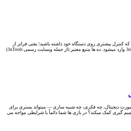
 دنبال راهی بوده اید که کنترل بیشتری روی دستگاه خود داشته باشید؛ یعنی فراتر از
محدودیت های پیش فرضی که سیستم عامل iOS و نرم افزار رسمی iTunes برای شما تعیین کرده اند. اینجا دقیقا جایی است که 3uTools وارد میشود. ده ها منبع معتبر (از جمله وبسایت رسمی 3uTools)
ه‌صورت دیجیتال، چه فکری، چه شبیه سازی — میتواند بستری برای
یم‌ گیری کمک میکند؟ در بازی ها شما دائماً با شرایطی مواجه می