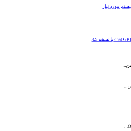
ن...
...
O