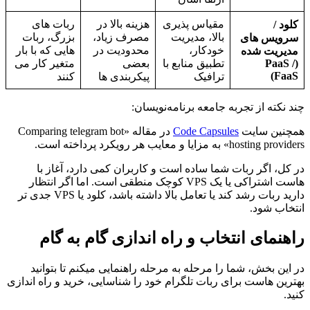
مقیاس پذیری
هزینه بالا در
ربات های
کلود /
بالا، مدیریت
مصرف زیاد،
بزرگ، ربات
سرویس های
خودکار،
محدودیت در
هایی که با بار
مدیریت شده
(PaaS /
تطبیق منابع با
بعضی
متغیر کار می
FaaS)
ترافیک
پیکربندی ها
کنند
چند نکته از تجربه جامعه برنامه‌نویسان:
همچنین سایت
Code Capsules
در مقاله «Comparing telegram bot
hosting providers» به مزایا و معایب هر رویکرد پرداخته است.
در کل، اگر ربات شما ساده است و کاربران کمی دارد، آغاز با
هاست اشتراکی یا یک VPS کوچک منطقی است. اما اگر انتظار
دارید ربات رشد کند یا تعامل بالا داشته باشد، کلود یا VPS جدی تر
انتخاب شود.
راهنمای انتخاب و راه اندازی گام به گام
در این بخش، شما را مرحله به مرحله راهنمایی میکنم تا بتوانید
بهترین هاست برای ربات تلگرام خود را شناسایی، خرید و راه اندازی
کنید.