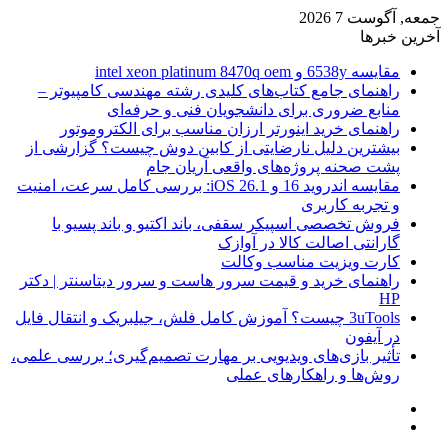
جمعه, آگوست 7 2026
آخرین خبرها
مقایسه 6538y و intel xeon platinum 8470q oem
راهنمای جامع کتاب‌های کلیدی رشته مهندسی کامپیوتر –
منابع ضروری برای دانشجویان فنی و حرفه‌ای
راهنمای خرید اینورتر ارزان مناسب برای الکتروموتور
بیشترین دلیل نارضایتی از کابین دوش چیست؟ گزارشی از
پشت صحنه پروژه‌های واقعی آریان جام
مقایسه اندروید 16 و iOS 26.1: بررسی کامل سرعت، امنیت
و تجربه کاربری
فروش تخصصی اسپیکر سقفی، باند اکتیو و باند پسیو با
گارانتی اصالت کالا در آوازک
کارت ویزیت مناسب وکالت
راهنمای خرید و قیمت سرور هاست و سرور دیتاسنتر | دکتر
HP
3uTools چیست؟ آموزش کامل فلش، جیلبریک و انتقال فایل
در آیفون
تأثیر بازی‌های ویدیویی بر مهارت تصمیم‌گیری؛ بررسی علمی،
روش‌ها و راهکارهای عملی
منو
ورود