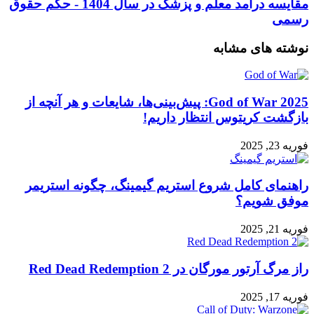
خرید
مقایسه
مقایسه درآمد معلم و پزشک در سال 1404 - حکم حقوق
ملک
درآمد
رسمی
در
معلم
ترکیه
و
نوشته های مشابه
درآمد
پزشک
ارزی
در
داشته
سال
باشیم؟
1404
God of War 2025: پیش‌بینی‌ها، شایعات و هر آنچه از
-
بازگشت کریتوس انتظار داریم!
حکم
حقوق
فوریه 23, 2025
رسمی
راهنمای کامل شروع استریم گیمینگ، چگونه استریمر
موفق شویم؟
فوریه 21, 2025
راز مرگ آرتور مورگان در Red Dead Redemption 2
فوریه 17, 2025