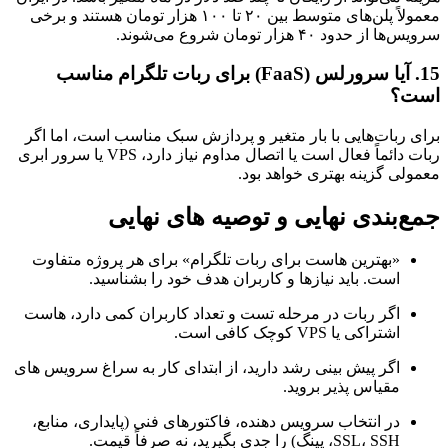
معمولاً پلن‌های متوسط بین ۲۰ تا ۱۰۰ هزار تومان هستند و برخی
سرویس‌ها از حدود ۴۰ هزار تومان شروع می‌شوند.
15. آیا سرورلس (FaaS) برای ربات تلگرام مناسب
است؟
برای ربات‌هایی با بار متغیر و پردازش سبک مناسب است، اما اگر
ربات دائماً فعال است یا اتصال مداوم نیاز دارد، VPS یا سرور ابری
معمولی گزینه بهتری خواهد بود.
جمع‌بندی نهایی و توصیه های نهایی
«بهترین هاست برای ربات تلگرام» برای هر پروژه متفاوت
است. باید نیازها و کاربران هدف خود را بشناسید.
اگر ربات در مرحله تست و تعداد کاربران کمی دارد، هاست
اشتراکی یا VPS کوچک کافی است.
اگر پیش بینی رشد دارید، از ابتدای کار به سراغ سرویس های
مقیاس پذیر بروید.
در انتخاب سرویس دهنده، فاکتورهای فنی (پایداری، منابع،
SSL، SSH، پینگ) را جدی بگیرید، نه صرفاً قیمت.