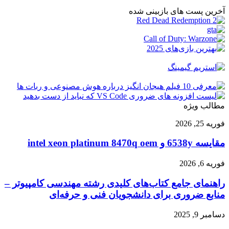
آخرین پست های بازبینی شده
مطالب ویژه
مقایسه
فوریه 25, 2026
6538y
و
مقایسه 6538y و intel xeon platinum 8470q oem
intel
xeon
راهنمای
فوریه 6, 2026
platinum
جامع
8470q
راهنمای جامع کتاب‌های کلیدی رشته مهندسی کامپیوتر –
کتاب‌های
oem
کلیدی
منابع ضروری برای دانشجویان فنی و حرفه‌ای
رشته
مهندسی
راهنمای
دسامبر 9, 2025
کامپیوتر
خرید