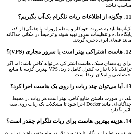
مناسب نباشد.
11. چگونه از اطلاعات ربات تلگرام بک‌آپ بگیریم؟
بک‌آپ‌ها باید به صورت خودکار و منظم (روزانه یا هفتگی) از کد،
پایگاه داده و تنظیمات سرور تهیه شوند و ترجیحاً در مکانی جداگانه
مانند فضای ابری ذخیره گردند.
12. هاست اشتراکی بهتر است یا سرور مجازی (VPS)؟
برای ربات‌های سبک، هاست اشتراکی می‌تواند کافی باشد؛ اما اگر
ترافیک بالا یا نیاز به کنترل کامل دارید، VPS بهترین گزینه با منابع
اختصاصی و امکان ارتقا است.
13. آیا می‌توان چند ربات را روی یک هاست اجرا کرد؟
بله، در صورت داشتن منابع کافی. بهتر است هر ربات در محیط
جداگانه‌ای مانند Docker اجرا شود تا مشکلات یک ربات روی بقیه
تأثیر نگذارد.
14. هزینه بهترین هاست برای ربات تلگرام چقدر است؟
هزینه می‌تواند از رایگان تا چند صد دلار در ماه متغیر باشد. در ایران