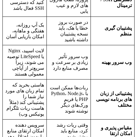
کنید که دسترسی
ترمینال
های لازم و عیب
SSH فعال باشد
یابی
در صورت بروز
بک آپ روزانه،
پشتیبان گیری
خطا یا هک، باید
هفتگی و ماهانه،
منظم
نسخه پشتیبان
امکان بازیابی آسان
داشته باشید
لایت اسپید، Nginx
وب سرور تأثیر
یا LiteSpeed توصیه
وب سرور بهینه
زیادی بر سرعت و
می شوند، زیرا
مصرف منابع دارد
سریع‌تر از آپاچی
معمولی هستند
هاستی بخرید که
ربات‌ها ممکن است
تمام زبان های مورد
پشتیبانی از زبان
با Python، Node.js،
نیاز شما را
های برنامه نویسی
PHP یا فریم
پشتیبانی کند (مثلاً
مختلف
ورک‌های دیگر
هاست ربات تلگرام
نوشته شوند
یونیکس وب)
وقتی ربات رشد
سرویس دهنده
مقیاس پذیری و
کرد، منابع باید
امکان ارتقای منابع
امکان ارتقا
بیشتر شود
را بدون اختلال دهد