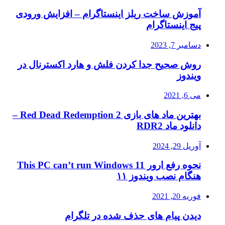
آموزش ساخت ریلز اینستاگرام – افزایش ورودی
پیج اینستاگرام
دسامبر 7, 2023
روش صحیح جدا کردن فلش و هارد اکسترنال در
ویندوز
می 6, 2021
بهترین ماد های بازی Red Dead Redemption 2 –
دانلود ماد RDR2
آوریل 29, 2024
نحوه رفع ارور This PC can’t run Windows 11
هنگام نصب ویندوز ۱۱
فوریه 20, 2021
دیدن پیام های حذف شده در تلگرام