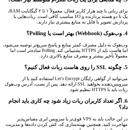
برای رباتی با چند هزار کاربر فعال، معمولاً ۱ تا ۲ گیگابایت RAM،
یک تا دو هسته پردازنده و I/O مناسب کافی است. ربات‌هایی با
پردازش تصویر یا فایل به منابع بیشتری نیاز دارند.
4. وب‌هوک (Webhook) بهتر است یا Polling؟
وب‌هوک به دلیل مصرف کمتر منابع و پاسخ سریع‌تر توصیه می‌شود،
اما هاست باید از HTTPS پشتیبانی کند. Polling ساده‌تر است اما
معمولاً تأخیر بیشتر و مصرف منابع بالاتری دارد.
5. چگونه SSL را روی هاست ربات فعال کنیم؟
می‌توانید از گواهی رایگان Let’s Encrypt استفاده کنید یا از
سرویس‌دهنده بخواهید SSL ارائه دهد. پس از نصب، آدرس وب‌هوک
ربات باید با HTTPS تنظیم شود.
6. اگر تعداد کاربران ربات زیاد شود چه کاری باید انجام
داد؟
در این حالت باید به VPS قوی‌تر یا سرویس ابری مقیاس‌پذیر
مهاجرت کنید. همچنین بهینه‌سازی کد، کش کردن داده‌ها و مدیریت
صف پردازش بسیار مهم است.