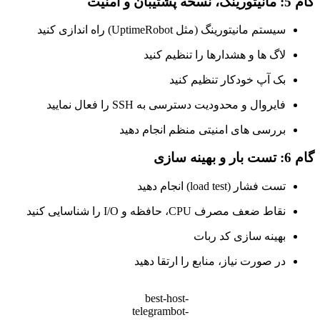
گام 5: مانیتورینگ، نسخه پشتیبان و امنیت
سیستم مانیتورینگ (مثل UptimeRobot) راه اندازی کنید
لاگ ها و هشدارها را تنظیم کنید
بک آپ خودکار تنظیم کنید
فایروال و محدودیت دسترسی به SSH را فعال نمایید
بررسی های امنیتی منظم انجام دهید
گام 6: تست بار و بهینه سازی
تست فشار (load test) انجام دهید
نقاط ضعف مصرف CPU، حافظه و I/O را شناسایی کنید
بهینه سازی کد ربات
در صورت نیاز، منابع را ارتقا دهید
best-host-
telegrambot-