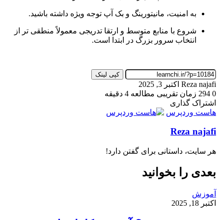
به امنیت، مانیتورینگ و بک آپ توجه ویژه داشته باشید.
شروع با منابع متوسط و ارتقا تدریجی معمولاً منطقی تر از
انتخاب سرور بزرگ در ابتدا است.
کپی لینک
ارسال
Reza najafi
اکتبر 3, 2025
به
0
294
زمان تقریبی مطالعه 4 دقیقه
ایمیل
اشتراک گذاری
چاپ
واتس
ایکس
تلگرام
اشتراک
اسکایپ
لینکداین
فیسبوک
پینتریست
هاست وردپرس
آپ
گذاری
Reza najafi
با
ایمیل
هر سایت، داستانی برای گفتن دارد!
بعدی را بخوانید
آموزش
اکتبر 18, 2025