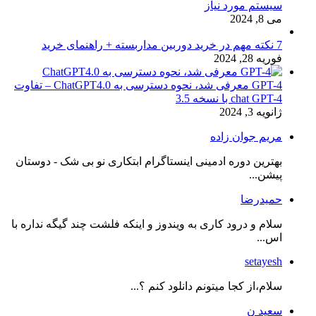
سیستم مورد نیاز
می 8, 2024
7 نکته مهم در خرید دوربین مداربسته + راهنمای خرید
فوریه 28, 2024
GPT-4 معرفی شد، نحوه دسترسی به ChatGPT4.0 – تفاوت
chat GPT-4 با نسخه 3.5
ژانویه 3, 2024
مریم جوان زاده
بهترین دوره ادمینی اینستاگرام ابتکاری نو بی شک - دوستان
پیشن...
حمیدرضا
سلام و درود کاری به ویندوز و اینکه فلشت چند گیگه نداره با
اس...
setayesh
سلام،از کجا میتونم دانلود کنم ؟...
سعید ن