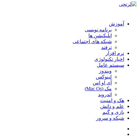
آموزش
برنامه نویسی
اپلیکیشن ها
شبکه های اجتماعی
ترفند
نرم افزار
اخبار تکنولوژی
سیستم عامل
ویندوز
لینوکس
آی او اس
مک (Mac Os)
اندروید
هک و امنیت
علم و دانش
بازی و گیم
شبکه و سرور
سایدبار
جستجو