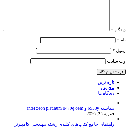
دیدگاه
*
نام
*
ایمیل
*
وب‌ سایت
تازه ترین
محبوب
دیدگاه ها
مقایسه 6538y و intel xeon platinum 8470q oem
فوریه 25, 2026
راهنمای جامع کتاب‌های کلیدی رشته مهندسی کامپیوتر –