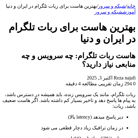
برای
خانه
/
شبکه و سرور
/
بهترین هاست برای ربات تلگرام در ایران و دنیا
آموزش
شبکه و سرور
بهترین هاست برای ربات تلگرام
در ایران و دنیا
هاست ربات تلگرام: چه سرویس‌ و چه
منابعی نیاز دارید؟
ارسال
Reza najafi
اکتبر 3, 2025
به
0
294
زمان تقریبی مطالعه 4 دقیقه
ایمیل
ربات تلگرام، مانند یک سرویس زنده، باید همیشه در دسترس باشد،
به پیام ها پاسخ دهد و تاخیر بسیار کم داشته باشد. اگر هاست ضعیف
باشد، ربات:
دیر پاسخ میدهد (latency بالا)
در زمان ترافیک زیاد دچار قطعی می شود