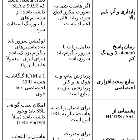
اگر هاست شما به
که SLA ≥ 99.9٪
پایداری و آپ تایم
صورت مکرر قطع
داشته باشد؛ از
بالا
شود، ربات قابل
سیستم های
اعتماد نیست
مانیتورینگ استفاده
شود
لوکیشن سرور باید
زمان پاسخ
تعامل ربات با
به دیتاسنترهای
(Latency) و پینگ
سرور تلگرام باید
تلگرام نزدیک باشد
کم
سریع باشد
(برای ایران، معمولاً
هلند یا اروپا)
پردازش پیام، وب
RAM ≥ 1 گیگابایت،
منابع سخت‌افزاری
هوک ها و کار
هسته CPU
اختصاصی
پردازشی نیازمند
اختصاصی، I/O
منابع است
قوی
امکان نصب گواهی
برای اتصال ربات به
پشتیبانی از
SSL باید وجود
هاست، نیاز به URL
HTTPS / SSL
داشته باشد (مثلاً
امن است
Let’s Encrypt)
برای مدیریت
هاستی را انتخاب
دسترسی SSH /
پروژه، نصب ماژول