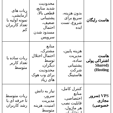
محدودیت
شدید منابع،
ربات های
بدون هزینه،
قطعی بالا،
آزمایشی،
سریع برای
پشتیبانی
هاست رایگان
نمونه اولیه با
شروع، تست
ضعیف،
تعداد کاربران
ایده
احتمال
کم
مسدود شدن
سرویس
منابع
هزینه پایین،
مشترک،
مدیریت
احتمال اختلال
هاست
ربات ساده با
ساده،
توسط
اشتراکی پولی
تعداد کاربر
(Shared
پشتیبانی
دیگران،
متوسط
Hosting)
شرکت
محدودیت
هاستینگ
برای وب هوک
های زیاد
کنترل کامل،
نیاز به دانش
منابع
VPS (سرور
سرور،
ربات متوسط
اختصاصی،
مجازی
مدیریت
تا حرفه ای با
قابلیت نصب
خصوصی)
امنیت، هزینه
رشد کاربران
هر ماژول،
متوسط
ارتقا آسان