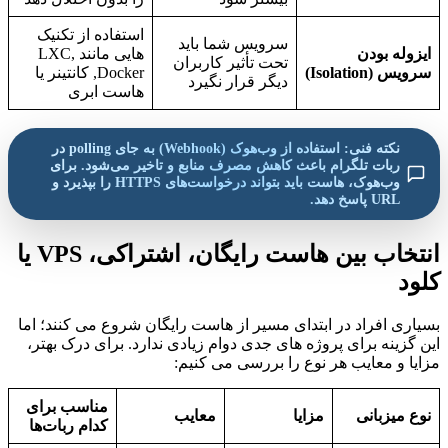
استفاده از تکنیک
سرویس شما باید
ایزوله بودن
هایی مانند LXC,
تحت تأثیر کاربران
سرویس (Isolation)
Docker, کانتینر یا
دیگر قرار نگیرد
هاست ابری
نکته فنی: استفاده از وب‌هوک (Webhook) به جای polling در
ربات تلگرام باعث کاهش مصرف منابع و تاخیر می‌شود. برای
وب‌هوک، هاست باید بتواند درخواست‌های HTTPS را بپذیرد و
URL پاسخ دهد.
انتخاب بین هاست رایگان، اشتراکی، VPS یا
کلود
بسیاری افراد در ابتدای مسیر از هاست رایگان شروع می کنند؛ اما
این گزینه برای پروژه های جدی دوام زیادی ندارد. برای درک بهتر،
مزایا و معایب هر نوع را بررسی می کنیم:
مناسب برای
نوع میزبانی
مزایا
معایب
کدام ربات‌ها