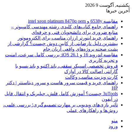
یکشنبه, آگوست 9 2026
آخرین خبرها
مقایسه 6538y و intel xeon platinum 8470q oem
راهنمای جامع کتاب‌های کلیدی رشته مهندسی کامپیوتر –
منابع ضروری برای دانشجویان فنی و حرفه‌ای
راهنمای خرید اینورتر ارزان مناسب برای الکتروموتور
بیشترین دلیل نارضایتی از کابین دوش چیست؟ گزارشی از
پشت صحنه پروژه‌های واقعی آریان جام
مقایسه اندروید 16 و iOS 26.1: بررسی کامل سرعت، امنیت
و تجربه کاربری
فروش تخصصی اسپیکر سقفی، باند اکتیو و باند پسیو با
گارانتی اصالت کالا در آوازک
کارت ویزیت مناسب وکالت
راهنمای خرید و قیمت سرور هاست و سرور دیتاسنتر | دکتر
HP
3uTools چیست؟ آموزش کامل فلش، جیلبریک و انتقال فایل
در آیفون
تأثیر بازی‌های ویدیویی بر مهارت تصمیم‌گیری؛ بررسی علمی،
روش‌ها و راهکارهای عملی
منو
ورود