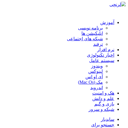
آموزش
برنامه نویسی
اپلیکیشن ها
شبکه های اجتماعی
ترفند
نرم افزار
اخبار تکنولوژی
سیستم عامل
ویندوز
لینوکس
آی او اس
مک (Mac Os)
اندروید
هک و امنیت
علم و دانش
بازی و گیم
شبکه و سرور
سایدبار
جستجو برای