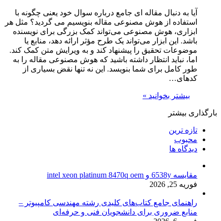
آیا به دنبال مقاله ای جامع درباره سوال خود یعنی چگونه با
استفاده از هوش مصنوعی مقاله بنویسیم می گردید؟ مثل هر
ابزاری، هوش مصنوعی می‌تواند کمک بزرگی برای نویسنده
باشد. این ابزار می‌تواند یک طرح مؤثر ارائه دهد، منابع یا
موضوعات تحقیق را پیشنهاد کند و به ویرایش متن کمک کند.
اما، نباید انتظار داشته باشید که هوش مصنوعی مقاله را به
طور کامل برای شما بنویسد. این نه تنها نقض بسیاری از
کدهای…
بیشتر بخوانید »
بارگذاری بیشتر
تازه ترین
محبوب
دیدگاه ها
مقایسه 6538y و intel xeon platinum 8470q oem
فوریه 25, 2026
راهنمای جامع کتاب‌های کلیدی رشته مهندسی کامپیوتر –
منابع ضروری برای دانشجویان فنی و حرفه‌ای