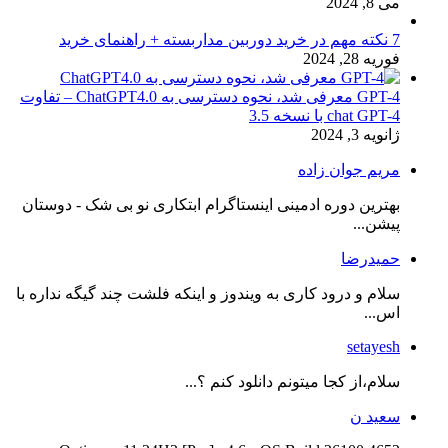
می 8, 2024
7 نکته مهم در خرید دوربین مداربسته + راهنمای خرید
فوریه 28, 2024
GPT-4 معرفی شد، نحوه دسترسی به ChatGPT4.0 – تفاوت
chat GPT-4 با نسخه 3.5
ژانویه 3, 2024
مریم جوان زاده
بهترین دوره ادمینی اینستاگرام ابتکاری نو بی شک - دوستان
پیشن...
حمیدرضا
سلام و درود کاری به ویندوز و اینکه فلشت چند گیگه نداره با
اس...
setayesh
سلام،از کجا میتونم دانلود کنم ؟...
سعید ن