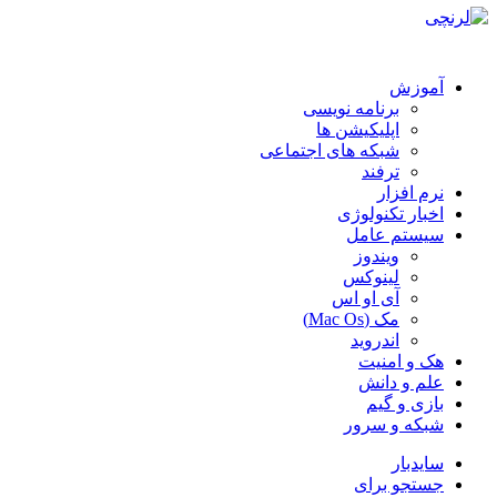
آموزش
برنامه نویسی
اپلیکیشن ها
شبکه های اجتماعی
ترفند
نرم افزار
اخبار تکنولوژی
سیستم عامل
ویندوز
لینوکس
آی او اس
مک (Mac Os)
اندروید
هک و امنیت
علم و دانش
بازی و گیم
شبکه و سرور
سایدبار
جستجو برای