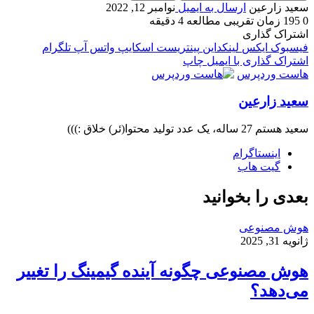
سعید زارعین
ارسال به ایمیل
نوامبر 12, 2022
0
195
زمان تقریبی مطالعه 4 دقیقه
اشتراک گذاری
فیسبوک
ایکس
لینکداین
پینتریست
اسکایپ
واتس آپ
تلگرام
اشتراک گذاری با ایمیل
چاپ
هاست وردپرس
سعید زارعین
سعید هستم 27 ساله، یک عدد تولید محتوا(ئر) خلاق :)))
اینستاگرام
گیت ‌هاب
بعدی را بخوانید
هوش مصنوعی
ژانویه 31, 2025
هوش مصنوعی چگونه آینده گیمینگ را تغییر
می‌دهد؟