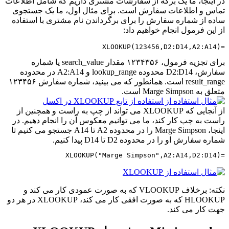
در اینجا، ما یک برگه از سفارشات مشتری داریم که شامل اطلاعات
تماس و اطلاعات سفارش است. برای مثال اول، ما یک جستجوی
ساده از شماره سفارش را برای برگرداندن نام مشتری با استفاده
از این فرمول انجام خواهیم داد:
=XLOOKUP(123456,D2:D14,A2:A14)
برای تجزیه فرمول، ۱۲۳۴۳۵۶ مقدار search_value یا شماره
سفارش، D2:D14 محدوده lookup_range و A2:A14 در محدوده
result_range است. همانطور که می بینید، شماره سفارش ۱۲۳۴۵۶
متعلق به Marge Simpson است.
از آنجایی که XLOOKUP می تواند از چپ به راست و همچنین از
راست به چپ کار کند، ما می توانیم معکوس آن را انجام دهیم. در
اینجا، Marge Simpson را در محدوده A2 تا A14 جستجو می کنیم تا
شماره سفارش او را در محدوده D2 تا D14 پیدا کنیم.
=XLOOKUP("Marge Simpson",A2:A14,D2:D14)
نکته: برخلاف VLOOKUP که به صورت عمودی کار می کند و
HLOOKUP که به صورت افقی کار می کند، XLOOKUP در هر دو
جهت کار می کند.