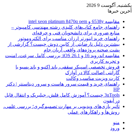
یکشنبه, آگوست 9 2026
آخرین خبرها
مقایسه 6538y و intel xeon platinum 8470q oem
راهنمای جامع کتاب‌های کلیدی رشته مهندسی کامپیوتر –
منابع ضروری برای دانشجویان فنی و حرفه‌ای
راهنمای خرید اینورتر ارزان مناسب برای الکتروموتور
بیشترین دلیل نارضایتی از کابین دوش چیست؟ گزارشی از
پشت صحنه پروژه‌های واقعی آریان جام
مقایسه اندروید 16 و iOS 26.1: بررسی کامل سرعت، امنیت
و تجربه کاربری
فروش تخصصی اسپیکر سقفی، باند اکتیو و باند پسیو با
گارانتی اصالت کالا در آوازک
کارت ویزیت مناسب وکالت
راهنمای خرید و قیمت سرور هاست و سرور دیتاسنتر | دکتر
HP
3uTools چیست؟ آموزش کامل فلش، جیلبریک و انتقال فایل
در آیفون
تأثیر بازی‌های ویدیویی بر مهارت تصمیم‌گیری؛ بررسی علمی،
روش‌ها و راهکارهای عملی
منو
ورود