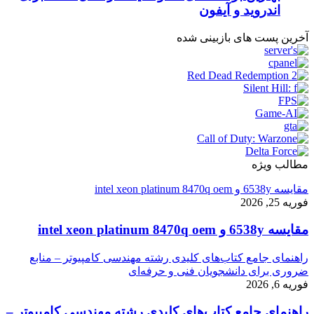
اندروید و آیفون
آخرین پست های بازبینی شده
مطالب ویژه
مقایسه 6538y و intel xeon platinum 8470q oem
فوریه 25, 2026
مقایسه 6538y و intel xeon platinum 8470q oem
راهنمای جامع کتاب‌های کلیدی رشته مهندسی کامپیوتر – منابع
ضروری برای دانشجویان فنی و حرفه‌ای
فوریه 6, 2026
راهنمای جامع کتاب‌های کلیدی رشته مهندسی کامپیوتر –