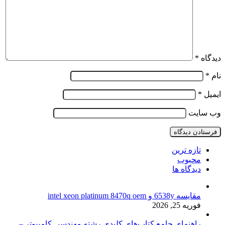
دیدگاه
*
نام
*
ایمیل
*
وب‌ سایت
تازه ترین
محبوب
دیدگاه ها
مقایسه 6538y و intel xeon platinum 8470q oem
فوریه 25, 2026
راهنمای جامع کتاب‌های کلیدی رشته مهندسی کامپیوتر –