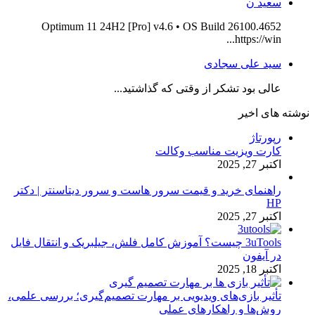
سعید ن
Optimum 11 24H2 [Pro] v4.6 • OS Build 26100.4652
https://win...
سید علی سجادی
عالی بود تشکر از وقتی که گذاشتید...
نوشته های اخیر
رپورتاژ
کارت ویزیت مناسب وکالت
اکتبر 27, 2025
راهنمای خرید و قیمت سرور هاست و سرور دیتاسنتر | دکتر
HP
اکتبر 27, 2025
3uTools چیست؟ آموزش کامل فلش، جیلبریک و انتقال فایل
در آیفون
اکتبر 18, 2025
تأثیر بازی‌های ویدیویی بر مهارت تصمیم‌گیری؛ بررسی علمی،
روش‌ها و راهکارهای عملی