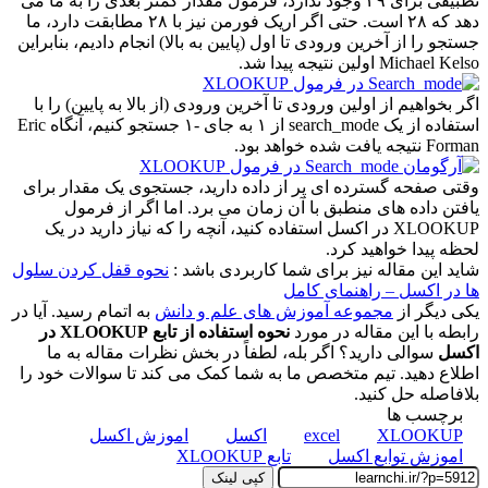
تطبیقی برای ۲۹ وجود ندارد، فرمول مقدار کمتر بعدی را به ما می
دهد که ۲۸ است. حتی اگر اریک فورمن نیز با ۲۸ مطابقت دارد، ما
جستجو را از آخرین ورودی تا اول (پایین به بالا) انجام دادیم، بنابراین
Michael Kelso اولین نتیجه پیدا شد.
اگر بخواهیم از اولین ورودی تا آخرین ورودی (از بالا به پایین) را با
استفاده از یک search_mode از ۱ به جای -۱ جستجو کنیم، آنگاه Eric
Forman نتیجه یافت شده خواهد بود.
وقتی صفحه گسترده ای پر از داده دارید، جستجوی یک مقدار برای
یافتن داده های منطبق با آن زمان می برد. اما اگر از فرمول
XLOOKUP در اکسل استفاده کنید، آنچه را که نیاز دارید در یک
لحظه پیدا خواهید کرد.
شاید این مقاله نیز برای شما کاربردی باشد :
نحوه قفل کردن سلول
ها در اکسل – راهنمای کامل
یکی دیگر از
مجموعه آموزش های علم و دانش
به اتمام رسید. آیا در
رابطه با این مقاله در مورد
نحوه استفاده از تابع XLOOKUP در
اکسل
سوالی دارید؟ اگر بله، لطفاً در بخش نظرات مقاله به ما
اطلاع دهید. تیم متخصص ما به شما کمک می کند تا سوالات خود را
بلافاصله حل کنید.
برچسب ها
XLOOKUP
excel
اکسل
اموزش اکسل
اموزش توابع اکسل
تابع XLOOKUP
کپی لینک