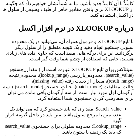
کاملاً با آن کاملاً جدید باشید، ما به شما نشان خواهیم داد که چگونه
از XLOOKUP برای یافتن مقادیر خاص از طیف وسیعی از سلول ها
در اکسل استفاده کنید.
درباره XLOOKUP در نرم افزار اکسل
با تابع XLOOKUP و فرمول همراه آن، می‌توانید در یک محدوده
سلولی جستجو انجام دهید و یک نتیجه منطبق را از سلول دیگر
برگردانید. این برای برگه هایی مفید است که حاوی داده های زیادی
هستند، جایی که استفاده از چشم شما وقت گیر است.
سینتاکس برای تابع XLOOKUP عبارت است از ( مقدار_جستجو
(search_value)، محدوده_بازرسی (lookup_range)، محدوده_نتیجه
(result_range)، مقدار_از دست رفته (missing_value)،
حالت_مطابقت (match_mode)، حالت_جستجو (search_mode) ). سه
آرگومان اول مورد نیاز است. از سه آرگومان باقی مانده می توان
برای سفارشی کردن جستجوی شما استفاده کرد.
Search_value: مقداری که باید جستجو کرد که می تواند یک
عدد، متن یا مرجع سلول باشد. متن باید در داخل گیومه قرار
گیرد.
Lookup_range: محدوده سلولی برای جستجوی search_value
که باید یک ردیف یا ستون باشد.