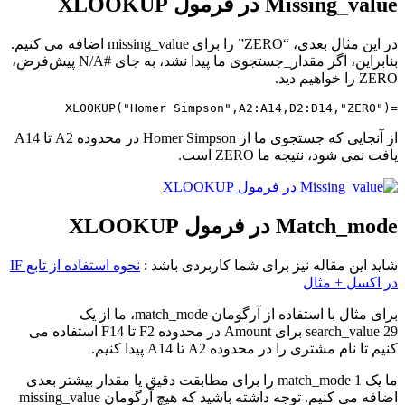
Missing_value در فرمول XLOOKUP
در این مثال بعدی، “ZERO” را برای missing_value اضافه می کنیم.
بنابراین، اگر مقدار_جستجوی ما پیدا نشد، به جای #N/A پیش‌فرض،
ZERO را خواهیم دید.
=XLOOKUP("Homer Simpson",A2:A14,D2:D14,"ZERO")
از آنجایی که جستجوی ما از Homer Simpson در محدوده A2 تا A14
یافت نمی شود، نتیجه ما ZERO است.
Match_mode در فرمول XLOOKUP
شاید این مقاله نیز برای شما کاربردی باشد :
نحوه استفاده از تابع IF
در اکسل + مثال
برای مثال با استفاده از آرگومان match_mode، ما از یک
search_value 29 برای Amount در محدوده F2 تا F14 استفاده می
کنیم تا نام مشتری را در محدوده A2 تا A14 پیدا کنیم.
ما یک match_mode 1 را برای مطابقت دقیق یا مقدار بیشتر بعدی
اضافه می کنیم. توجه داشته باشید که هیچ آرگومان missing_value