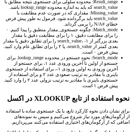
Result_range: محدوده سلولی برای جستجوی نتیجه مطابق با
search_value که باید به اندازه محدوده lookup_range باشد.
Missing_value: مقداری که در صورت عدم مطابقت با
search_value باید برگردانده شود. فرمول به طور پیش فرض
خطای #N/A را برمی گرداند.
Match_mode: چگونه جستجوی_مقدار منطبق را پیدا کنیم. ۰
را برای مطابقت دقیق، ۱ را برای مطابقت دقیق یا مقدار
بعدی بزرگتر از search_value، -۱ را برای تطابق دقیق یا مقدار
بعدی کمتر از search_value، یا ۲ را برای تطابق عام وارد کنید.
پیش فرض ۰ است.
Search_mode: نحوه جستجو در محدوده lookup_range. برای
جستجو از اولین تا آخرین ورودی عدد ۱، برای جستجو از
آخرین ورودی به اولین ورودی ۱-، برای استفاده از جستجوی
باینری با مقادیر به ترتیب صعودی عدد ۲ و برای استفاده از
جستجوی باینری با مقادیر به ترتیب نزولی عدد ۲ را وارد کنید.
پیش فرض ۱ است.
نحوه استفاده از تابع XLOOKUP در اکسل
برای نشان دادن نحوه کارکرد تابع، با یک جستجوی ساده با استفاده
از آرگومان‌های مورد نیاز شروع می‌کنیم و سپس به نمونه‌های
اضافی که از آرگومان‌های اختیاری استفاده می‌کنند می‌پردازیم.