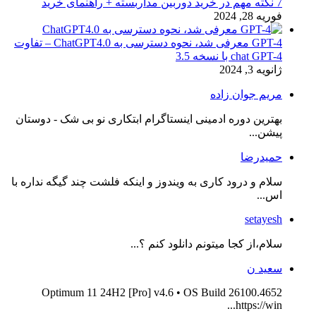
7 نکته مهم در خرید دوربین مداربسته + راهنمای خرید
فوریه 28, 2024
GPT-4 معرفی شد، نحوه دسترسی به ChatGPT4.0 – تفاوت
chat GPT-4 با نسخه 3.5
ژانویه 3, 2024
مریم جوان زاده
بهترین دوره ادمینی اینستاگرام ابتکاری نو بی شک - دوستان
پیشن...
حمیدرضا
سلام و درود کاری به ویندوز و اینکه فلشت چند گیگه نداره با
اس...
setayesh
سلام،از کجا میتونم دانلود کنم ؟...
سعید ن
Optimum 11 24H2 [Pro] v4.6 • OS Build 26100.4652
https://win...