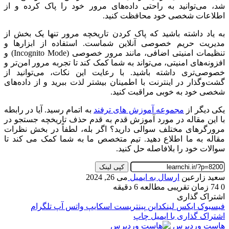
شد، می‌توانید به راحتی داده‌های مرور خود را پاک کرده و از
اطلاعات شخصی خود محافظت کنید.
به یاد داشته باشید که پاک کردن تاریخچه مرور تنها یک بخش از
مدیریت حریم خصوصی آنلاین شماست. استفاده از ابزارها و
تنظیمات امنیتی اضافی، مانند مرور خصوصی (Incognito Mode) و
افزونه‌های امنیتی، می‌تواند به شما کمک کند تا تجربه مرور امن‌تر و
خصوصی‌تری داشته باشید. با رعایت این نکات، می‌توانید از
گشت‌وگذار در اینترنت با اطمینان بیشتر لذت ببرید و از داده‌های
شخصی خود به خوبی مراقبت کنید.
یکی دیگر از
مجموعه آموزش های ترفند
به اتمام رسید. آیا در رابطه
با این مقاله در مورد آموزش قدم به قدم حذف تاریخچه جستجو در
مرورگرهای مختلف
سوالی دارید؟ اگر بله، لطفاً در بخش نظرات
مقاله به ما اطلاع دهید. تیم متخصص ما به شما کمک می کند تا
سوالات خود را بلافاصله حل کنید.
کپی لینک
سعید زارعین
ارسال به ایمیل
می 26, 2024
0
74
زمان تقریبی مطالعه 6 دقیقه
اشتراک گذاری
فیسبوک
ایکس
لینکداین
پینتریست
اسکایپ
واتس آپ
تلگرام
اشتراک گذاری با ایمیل
چاپ
هاست وردپرس