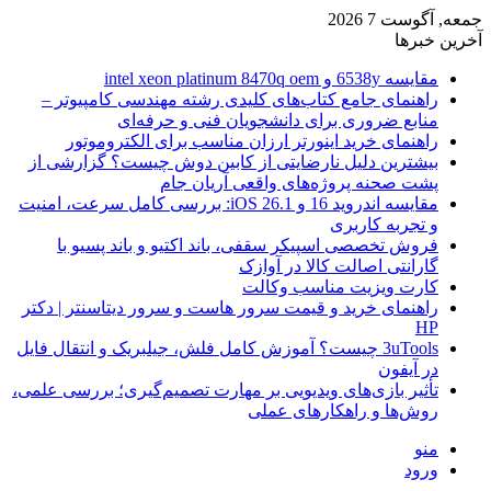
جمعه, آگوست 7 2026
آخرین خبرها
مقایسه 6538y و intel xeon platinum 8470q oem
راهنمای جامع کتاب‌های کلیدی رشته مهندسی کامپیوتر –
منابع ضروری برای دانشجویان فنی و حرفه‌ای
راهنمای خرید اینورتر ارزان مناسب برای الکتروموتور
بیشترین دلیل نارضایتی از کابین دوش چیست؟ گزارشی از
پشت صحنه پروژه‌های واقعی آریان جام
مقایسه اندروید 16 و iOS 26.1: بررسی کامل سرعت، امنیت
و تجربه کاربری
فروش تخصصی اسپیکر سقفی، باند اکتیو و باند پسیو با
گارانتی اصالت کالا در آوازک
کارت ویزیت مناسب وکالت
راهنمای خرید و قیمت سرور هاست و سرور دیتاسنتر | دکتر
HP
3uTools چیست؟ آموزش کامل فلش، جیلبریک و انتقال فایل
در آیفون
تأثیر بازی‌های ویدیویی بر مهارت تصمیم‌گیری؛ بررسی علمی،
روش‌ها و راهکارهای عملی
منو
ورود