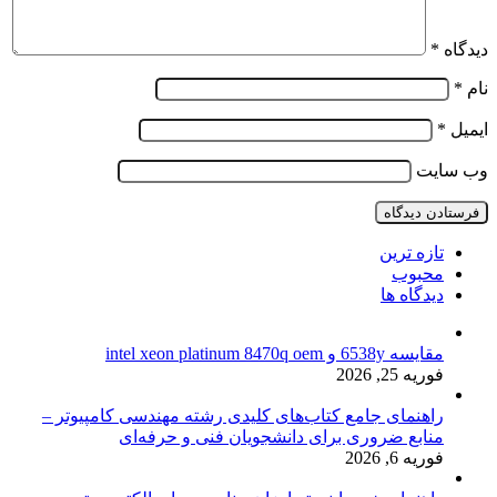
دیدگاه
*
نام
*
ایمیل
*
وب‌ سایت
تازه ترین
محبوب
دیدگاه ها
مقایسه 6538y و intel xeon platinum 8470q oem
فوریه 25, 2026
راهنمای جامع کتاب‌های کلیدی رشته مهندسی کامپیوتر –
منابع ضروری برای دانشجویان فنی و حرفه‌ای
فوریه 6, 2026