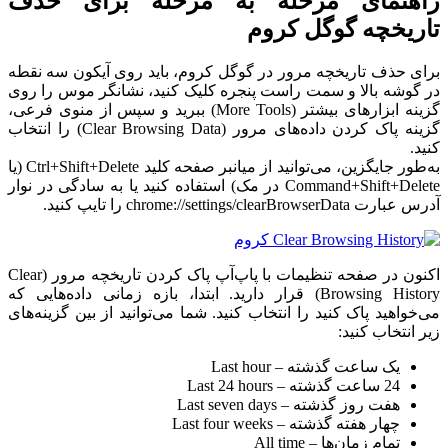
راهنمای مرحله به مرحله برای حذف
تاریخچه گوگل کروم
برای حذف تاریخچه مرور در گوگل کروم، باید روی آیکون سه نقطه
در گوشه بالا و سمت راست پنجره کلیک کنید، نشانگر موس را روی
گزینه ابزارهای بیشتر (More Tools) ببرید و سپس از منوی فرعی،
گزینه پاک کردن داده‌های مرور (Clear Browsing Data) را انتخاب
کنید.
به‌طور جایگزین، می‌توانید از میانبر صفحه کلید Ctrl+Shift+Delete (یا
Command+Shift+Delete در مک) استفاده کنید یا به سادگی در نوار
آدرس عبارت chrome://settings/clearBrowserData را تایپ کنید.
اکنون در صفحه تنظیمات با پاپ‌آپ پاک کردن تاریخچه مرور (Clear
Browsing History) قرار دارید. ابتدا، بازه زمانی داده‌هایی که
می‌خواهید پاک کنید را انتخاب کنید. شما می‌توانید از بین گزینه‌های
زیر انتخاب کنید:
یک ساعت گذشته – Last hour
24 ساعت گذشته – Last 24 hours
هفت روز گذشته – Last seven days
چهار هفته گذشته – Last four weeks
تمام زمان‌ها – All time