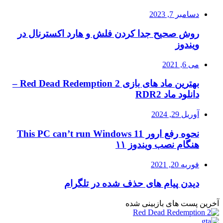
دسامبر 7, 2023
روش صحیح جدا کردن فلش و هارد اکسترنال در
ویندوز
می 6, 2021
بهترین ماد های بازی Red Dead Redemption 2 –
دانلود ماد RDR2
آوریل 29, 2024
نحوه رفع ارور This PC can’t run Windows 11
هنگام نصب ویندوز ۱۱
فوریه 20, 2021
دیدن پیام های حذف شده در تلگرام
آخرین پست های بازبینی شده