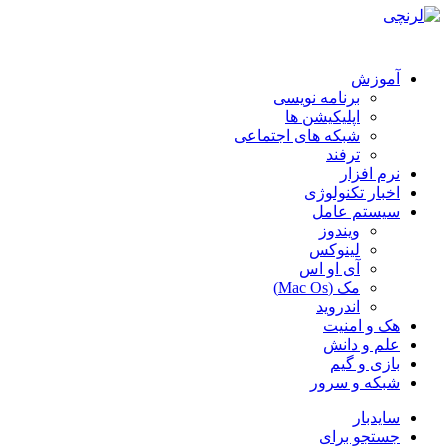
آموزش
برنامه نویسی
اپلیکیشن ها
شبکه های اجتماعی
ترفند
نرم افزار
اخبار تکنولوژی
سیستم عامل
ویندوز
لینوکس
آی او اس
مک (Mac Os)
اندروید
هک و امنیت
علم و دانش
بازی و گیم
شبکه و سرور
سایدبار
جستجو برای