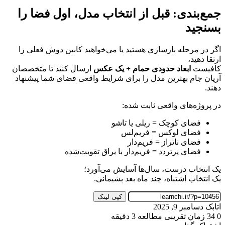
جمع‌بندی: قبل از انتخاب مدل، اول فضا را
بسنجید
اگر در مرحله بازسازی هستید یا می‌خواهید کابین دوش فعلی را
ارتقا دهید،
کافیست
ابعاد حدودی حمام + یک عکس
ارسال کنید تا متخصصان
آریان جام بهترین مدل را برای شرایط واقعی فضای شما پیشنهاد
دهند.
در پروژه‌های واقعی ثابت شده:
فضای کوچک = ریلی یا تاشو
فضای لوکس = فریم‌لس
فضای ناتراز = فریم‌دار
فضای پرتردد = فریم‌دار با یراق تقویت‌شده
یک انتخاب درست، سال‌ها آسایش می‌آورد؛
یک انتخاب اشتباه، چند ماه بعد پشیمانی.
کپی لینک
ارسال
اتابک
دسامبر 9, 2025
به
0
34
زمان تقریبی مطالعه 3 دقیقه