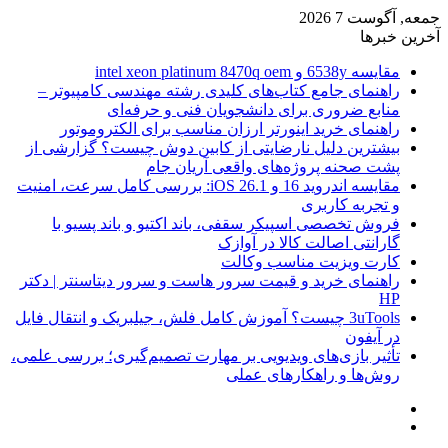
جمعه, آگوست 7 2026
آخرین خبرها
مقایسه 6538y و intel xeon platinum 8470q oem
راهنمای جامع کتاب‌های کلیدی رشته مهندسی کامپیوتر –
منابع ضروری برای دانشجویان فنی و حرفه‌ای
راهنمای خرید اینورتر ارزان مناسب برای الکتروموتور
بیشترین دلیل نارضایتی از کابین دوش چیست؟ گزارشی از
پشت صحنه پروژه‌های واقعی آریان جام
مقایسه اندروید 16 و iOS 26.1: بررسی کامل سرعت، امنیت
و تجربه کاربری
فروش تخصصی اسپیکر سقفی، باند اکتیو و باند پسیو با
گارانتی اصالت کالا در آوازک
کارت ویزیت مناسب وکالت
راهنمای خرید و قیمت سرور هاست و سرور دیتاسنتر | دکتر
HP
3uTools چیست؟ آموزش کامل فلش، جیلبریک و انتقال فایل
در آیفون
تأثیر بازی‌های ویدیویی بر مهارت تصمیم‌گیری؛ بررسی علمی،
روش‌ها و راهکارهای عملی
منو
ورود