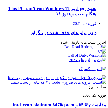
نحوه رفع ارور This PC can’t run Windows 11
هنگام نصب ویندوز ۱۱
فوریه 20, 2021
دیدن پیام های حذف شده در تلگرام
آخرین پست های بازبینی شده
مطالب ویژه
مقایسه
فوریه 25, 2026
6538y
و
مقایسه 6538y و intel xeon platinum 8470q oem