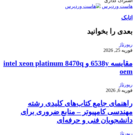
ایمیل
اشتراک گذاری
چاپ
واتس
ایکس
تلگرام
اشتراک
اسکایپ
لینکداین
فیسبوک
پینتریست
هاست وردپرس
آپ
گذاری
اتابک
با
ایمیل
بعدی را بخوانید
رپورتاژ
فوریه 25, 2026
مقایسه 6538y و intel xeon platinum 8470q
oem
رپورتاژ
فوریه 6, 2026
راهنمای جامع کتاب‌های کلیدی رشته
مهندسی کامپیوتر – منابع ضروری برای
دانشجویان فنی و حرفه‌ای
رپورتاژ