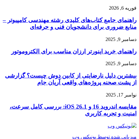
intel
xeon
راهنمای
فوریه 6, 2026
platinum
جامع
8470q
راهنمای جامع کتاب‌های کلیدی رشته مهندسی کامپیوتر –
کتاب‌های
oem
کلیدی
منابع ضروری برای دانشجویان فنی و حرفه‌ای
رشته
مهندسی
راهنمای
دسامبر 9, 2025
کامپیوتر
خرید
–
راهنمای خرید اینورتر ارزان مناسب برای الکتروموتور
اینورتر
منابع
ارزان
ضروری
مناسب
بیشترین
دسامبر 9, 2025
برای
برای
دلیل
دانشجویان
الکتروموتور
بیشترین دلیل نارضایتی از کابین دوش چیست؟ گزارشی
نارضایتی
فنی
از
از پشت صحنه پروژه‌های واقعی آریان جام
و
کابین
حرفه‌ای
دوش
مقایسه
نوامبر 17, 2025
چیست؟
اندروید
گزارشی
16
مقایسه اندروید 16 و iOS 26.1: بررسی کامل سرعت،
از
و
امنیت و تجربه کاربری
پشت
iOS
صحنه
26.1:
پروژه‌های
بررسی
واقعی
کامل
میزبانی شده توسط یونیکس وب