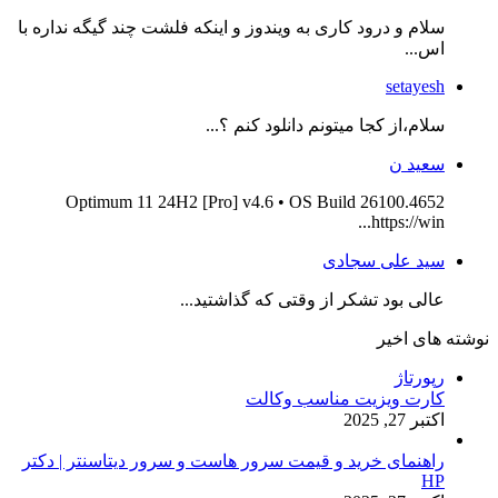
سلام و درود کاری به ویندوز و اینکه فلشت چند گیگه نداره با
اس...
setayesh
سلام،از کجا میتونم دانلود کنم ؟...
سعید ن
Optimum 11 24H2 [Pro] v4.6 • OS Build 26100.4652
https://win...
سید علی سجادی
عالی بود تشکر از وقتی که گذاشتید...
نوشته های اخیر
رپورتاژ
کارت ویزیت مناسب وکالت
اکتبر 27, 2025
راهنمای خرید و قیمت سرور هاست و سرور دیتاسنتر | دکتر
HP