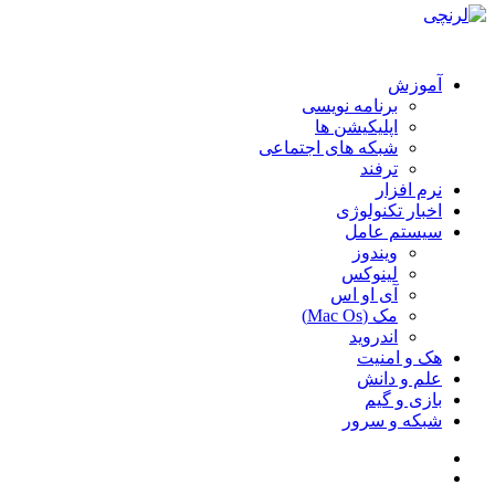
آموزش
برنامه نویسی
اپلیکیشن ها
شبکه های اجتماعی
ترفند
نرم افزار
اخبار تکنولوژی
سیستم عامل
ویندوز
لینوکس
آی او اس
مک (Mac Os)
اندروید
هک و امنیت
علم و دانش
بازی و گیم
شبکه و سرور
سایدبار
جستجو