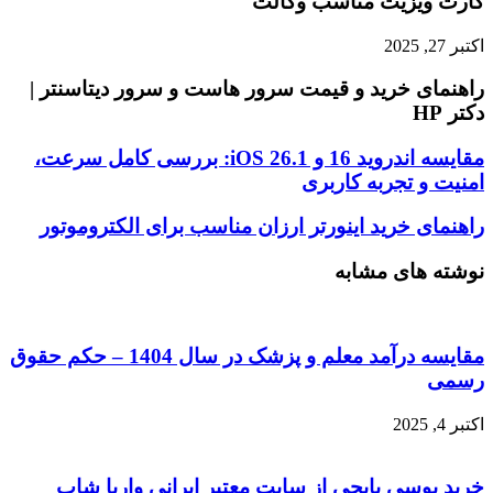
کارت ویزیت مناسب وکالت
اکتبر 27, 2025
راهنمای خرید و قیمت سرور هاست و سرور دیتاسنتر |
دکتر HP
مقایسه
مقایسه اندروید 16 و iOS 26.1: بررسی کامل سرعت،
اندروید
امنیت و تجربه کاربری
16
و
راهنمای
راهنمای خرید اینورتر ارزان مناسب برای الکتروموتور
iOS
خرید
26.1:
اینورتر
نوشته های مشابه
بررسی
ارزان
کامل
مناسب
سرعت،
برای
امنیت
الکتروموتور
مقایسه درآمد معلم و پزشک در سال 1404 – حکم حقوق
و
رسمی
تجربه
کاربری
اکتبر 4, 2025
خرید یوسی پابجی از سایت معتبر ایرانی واریا شاپ