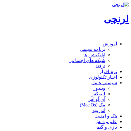
لرنچی
آموزش
برنامه نویسی
اپلیکیشن ها
شبکه های اجتماعی
ترفند
نرم افزار
اخبار تکنولوژی
سیستم عامل
ویندوز
لینوکس
آی او اس
مک (Mac Os)
اندروید
هک و امنیت
علم و دانش
بازی و گیم