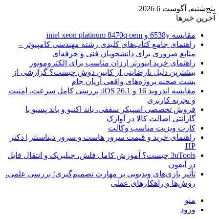
پنج‌شنبه, آگوست 6 2026
آخرین خبرها
مقایسه 6538y و intel xeon platinum 8470q oem
راهنمای جامع کتاب‌های کلیدی رشته مهندسی کامپیوتر –
منابع ضروری برای دانشجویان فنی و حرفه‌ای
راهنمای خرید اینورتر ارزان مناسب برای الکتروموتور
بیشترین دلیل نارضایتی از کابین دوش چیست؟ گزارشی از
پشت صحنه پروژه‌های واقعی آریان جام
مقایسه اندروید 16 و iOS 26.1: بررسی کامل سرعت، امنیت
و تجربه کاربری
فروش تخصصی اسپیکر سقفی، باند اکتیو و باند پسیو با
گارانتی اصالت کالا در آوازک
کارت ویزیت مناسب وکالت
راهنمای خرید و قیمت سرور هاست و سرور دیتاسنتر | دکتر
HP
3uTools چیست؟ آموزش کامل فلش، جیلبریک و انتقال فایل
در آیفون
تأثیر بازی‌های ویدیویی بر مهارت تصمیم‌گیری؛ بررسی علمی،
روش‌ها و راهکارهای عملی
منو
ورود