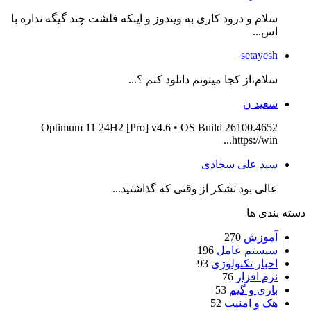
سلام و درود کاری به ویندوز و اینکه فلشت چند گیگه نداره با
اس...
setayesh
سلام،از کجا میتونم دانلود کنم ؟...
سعید ن
Optimum 11 24H2 [Pro] v4.6 • OS Build 26100.4652
https://win...
سید علی سجادی
عالی بود تشکر از وقتی که گذاشتید...
دسته بندی ها
آموزش
270
سیستم عامل
196
اخبار تکنولوژی
93
نرم افزار
76
بازی و گیم
53
هک و امنیت
52