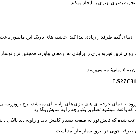
یای گیم طرفدار زیادی پیدا کند. حاشیه های باریک این مانیتور باعث 
ی 165 هرتزی دارد استفاده میکند تا روان ترین تجربه بازی را برایتان به ارمغان بیاورد