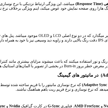
Respon)
رنگ هارا روی صفحه نمایش خود عوض میکند، اینم ویژگی برخلاف نرخ ن
موادد اورگانیک برای ساختن رنگ و نور استفاده میکنند که باعث میشوند مزایای بیشتری
در مانیتور های گیمینگ
که نرخ نوسازی مانیتور را با فریم ساخته شده توسط 
یدهد که نرخ نوسازی و نرخ فریم ریت باهم هماهمگ نباشند.
Nv
و
AMD FreeSync
. فناوری
G-Sync
در کارت گرافیک
Nvidia
و
FreeSync