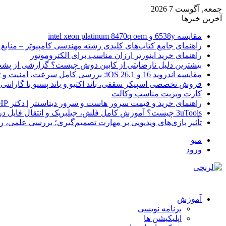
جمعه, آگوست 7 2026
آخرین خبرها
مقایسه 6538y و intel xeon platinum 8470q oem
راهنمای جامع کتاب‌های کلیدی رشته مهندسی کامپیوتر – منابع
راهنمای خرید اینورتر ارزان مناسب برای الکتروموتور
بیشترین دلیل نارضایتی از کابین دوش چیست؟ گزارشی از پشت
مقایسه اندروید 16 و iOS 26.1: بررسی کامل سرعت، امنیت و تجربه کاربری
فروش تخصصی اسپیکر سقفی، باند اکتیو و باند پسیو با گارانتی 
کارت ویزیت مناسب وکالت
راهنمای خرید و قیمت سرور هاست و سرور دیتاسنتر | دکتر HP
3uTools چیست؟ آموزش کامل فلش، جیلبریک و انتقال فایل در آیفون
تأثیر بازی‌های ویدیویی بر مهارت تصمیم‌گیری؛ بررسی علمی، 
منو
ورود
آموزش
برنامه نویسی
اپلیکیشن ها