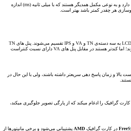
میباشد، این ویژگی ارتباط نزدیکی با نرخ نوسازی دارد و به نوعی مکمل همدیگر هستند که با میلی ثانیه (ms) اندازه
وسازی هر چقدر کمتر باشد بهتر است.
میباشد، این قابلیت بر کیفیت تصویر مانیتور تاثیر میگذارد که در دو نوع اصلی LCD و OLED موجود میباشد. پنل های LCD به سه دسته‌ی TN و VA و IPS تقسیم می‌شوند. پنل های TN
ارزان ولی سریع هستند؛ اما دقت و زاویه های دید کمتری دارند. پنل های IPS دقت رنگ بالایی دارند و زاویه دید وسیعی نیز با خود به همراه دارند؛ اما کندتر هستند در مقابل پنل های VA دارای نسبت کنتراست
 مانند کنتراست بالا و زمان پاسخ دهی سریعتر داشته باشند، ولی با این حال در
کارت گرافیک را ادغام میکند که از پارگی تصویر جلوگیری میکند،
در کارت گرافیک
AMD
پشتیبانی می‌شود و برخی مانیتورها از