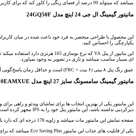
میباشد که میتواند 99 درصد از فضای رنگی را کاور کند که برای کاربر تجربه بصری بهتری را ایجاد میکند.
مانیتور گیمینگ ال جی 24 اینچ مدل 24GQ50F
این محصول با طراحی منحصر به فرد خود باعث شده در میان کاربران دن
یکپارچگی را احساس کنید.
این مانیور از پنل VA که نرخ نوساز
ای بسیار مناسب میباشد و تاری در تصویر به وجود نمیاورد.
عمق رنگ پنل ۸ بیتی (۶ بیت + FRC) است و حداقل زمان پاسخ‌گویی آن به ۵ میلی‌ثانیه می‌رسد.
مانیتور گیمینگ سامسونگ
سایز 27 اینچ
مدل LS27C310EAMXUE
دیرکردیی نداشته باشد، این مانیتور پنل خود را به IPS مجهز کرده است که باعث میشود تصاویر یکپارچه را به نمایش بگذارد.
صفحه نمایش این مانیتور مات میباشد و زاویه 178 درجه ای که دارد باعث شده که تابش نور به صفحه بسیار کاهش یابد و زاویه دید بالایی داشته باشد، این مانیتور دارای رزولوشن 1080*1920 پیکسلی میباشد.
یکی از قابلیت های جذاب این مانیتور Eco Saving Plus میباشد که برای صرفه جویی در نیرو بسیار مار آمد است.