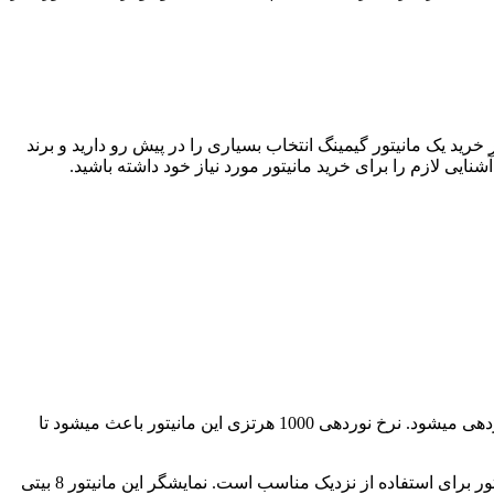
ید یک مانیتور گیمینگ انتخاب بسیاری را در پیش رو دارید و برند
شنایی لازم را برای خرید مانیتور مورد نیاز خود داشته باشید.
این طراحی باعث شده است تمرکز کاربر را روی صفحه نمایش خود نگهدارد، سایز این مانیتور 24 اینچ میباشد و از طریق چراغ های LED نوردهی میشود. نرخ نوردهی 1000 هرتزی این مانیتور باعث میشود تا
ال جی برای مانیتور خود از وضوح تصویر Full HD استفاده میکند که باعث میشود تراکم پیکسلی آن به 96 پیکسل در هر اینچ میرسد. این مانیتور برای استفاده از نزدیک مناسب است. نمایشگر این مانیتور 8 بیتی