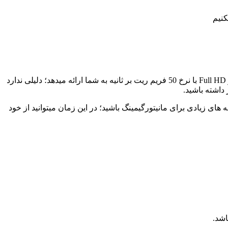
کنیم
انتخاب یه مانیتور خوب با کارت گرافیکی شما رابطه مستقیمی دارد چرا که شما اگر از کارت گرافیکی استفاده کنبد که به شما وضوح تصویر Full HD با نرخ 50 فریم ریت بر ثانیه به شما ارائه میدهد؛ دلیلی ندارد
AM یا RTX 3080 Ti را بخرید، بعد از آن میتوانبد به دنبال گزینه های زیادی برای مانیتورگیمینگ باشید؛ در این زمان میتوانید از خود
اشد.