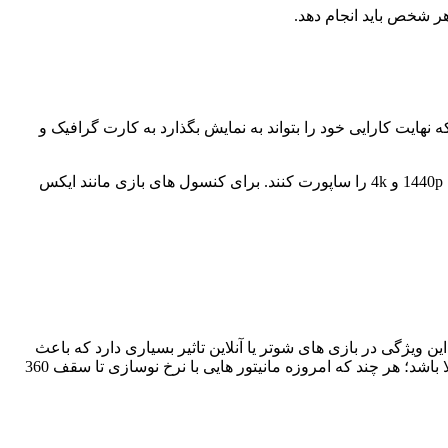
نهایت کارایی خود را بتواند به نمایش بگذارد به کارت گرافیک و
برای مانیتور گیمینگ هایی که ابعاد 24 اینچ دارند وضوح تصویر 1080p مناسب میباشد در حالی که مانیتور هایی با ابعاد بزرگتر میتوانند تا وضوح 1440p و 4k را ساپورت کنند. برای کنسول های بازی مانند ایکس
ه چندبار تصویر را روی صفحه خود بروزرسانی میکند که با هرتز (hz) اندازه گیری میشود. این ویژگی در بازی های شوتر یا آنلاین تاثیر بسیاری دارد که باعث
میشود دقت بیشتری در تسخیص حرکات حریف داشته باشید؛ با این اوصاف باید به دنبال مانیتوری باشید که دارای نرخ نوسازی 75 هرتز به بالا باشد؛ هر چند که امروزه مانیتور هایی با نرخ نوسازی تا سقف 360