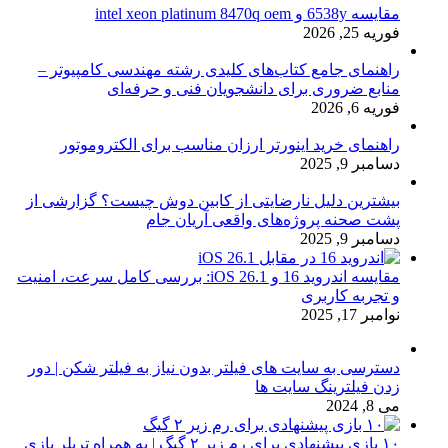
مقایسه 6538y و intel xeon platinum 8470q oem
فوریه 25, 2026
راهنمای جامع کتاب‌های کلیدی رشته مهندسی کامپیوتر –
منابع ضروری برای دانشجویان فنی و حرفه‌ای
فوریه 6, 2026
راهنمای خرید اینورتر ارزان مناسب برای الکتروموتور
دسامبر 9, 2025
بیشترین دلیل نارضایتی از کابین دوش چیست؟ گزارشی از
پشت صحنه پروژه‌های واقعی آریان جام
دسامبر 9, 2025
مقایسه اندروید 16 و iOS 26.1: بررسی کامل سرعت، امنیت
و تجربه کاربری
نوامبر 17, 2025
دسترسی به سایت های فیلتر بدون نیاز به فیلتر شکن | دور
زدن فیلترینگ سایت ها
می 8, 2024
۱۰ بازی پیشنهادی برای رم زیر ۲ گیگ | به همراه تریلر بازی