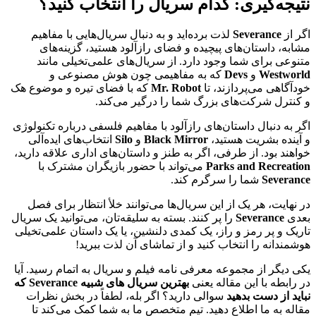
نتیجه‌گیری: کدام سریال را انتخاب کنید؟
اگر از
Severance
لذت برده‌اید و به دنبال سریال‌هایی با مفاهیم
مشابه، داستان‌های پیچیده و فضای رازآلود هستید، گزینه‌های
متنوعی برای شما وجود دارد. از سریال‌های علمی‌تخیلی مانند
Westworld
و
Devs
که به مفاهیمی چون هوش مصنوعی و
خودآگاهی می‌پردازند، تا
Mr. Robot
که با فضای تیره و موضوع هک
و کنترل شرکت‌های بزرگ شما را درگیر می‌کند.
اگر به دنبال داستان‌های رازآلود با مفاهیم فلسفی درباره تکنولوژی
و آینده بشریت هستید،
Black Mirror
و
Silo
انتخاب‌های ایده‌آلی
خواهند بود. از طرفی، اگر به طنز و داستان‌های اداری علاقه دارید،
Parks and Recreation
می‌تواند با حضور بازیگران مشترک با
Severance
شما را سرگرم کند.
در نهایت، هر یک از این سریال‌ها می‌توانند خلأ انتظار برای فصل
بعدی
Severance
را پر کنند. بسته به سلیقه‌تان، می‌توانید یک سریال
تاریک و پر رمز و راز، یک کمدی دلنشین، یا یک داستان علمی‌تخیلی
هوشمندانه را انتخاب کنید و از تماشای آن لذت ببرید!
یکی دیگر از مجموعه معرفی نامه فیلم و سریال به اتمام رسید. آیا
در رابطه با این مقاله یعنی
بهترین سریال های شبیه Severance که
نباید از دست بدهید
سوالی دارید؟ اگر بله، لطفاً در بخش نظرات
مقاله به ما اطلاع دهید. تیم متخصص ما به شما کمک می‌کند تا