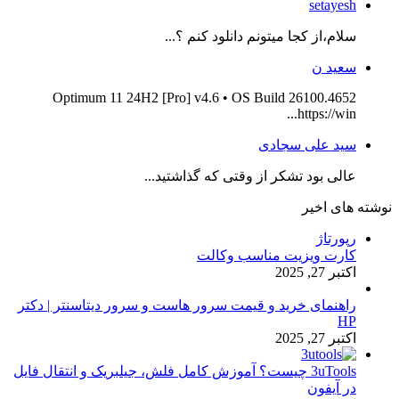
setayesh
سلام،از کجا میتونم دانلود کنم ؟...
سعید ن
Optimum 11 24H2 [Pro] v4.6 • OS Build 26100.4652
https://win...
سید علی سجادی
عالی بود تشکر از وقتی که گذاشتید...
نوشته های اخیر
رپورتاژ
کارت ویزیت مناسب وکالت
اکتبر 27, 2025
راهنمای خرید و قیمت سرور هاست و سرور دیتاسنتر | دکتر
HP
اکتبر 27, 2025
3uTools چیست؟ آموزش کامل فلش، جیلبریک و انتقال فایل
در آیفون