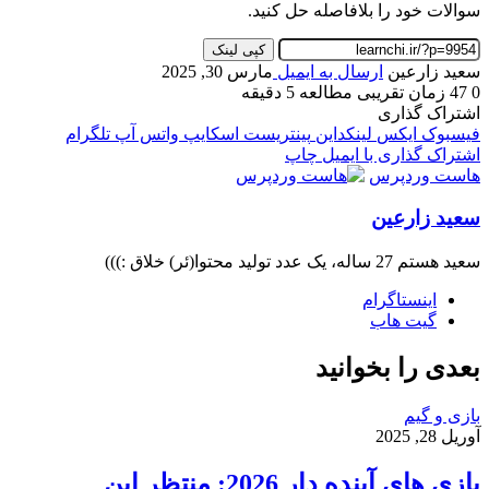
سوالات خود را بلافاصله حل کنید.
کپی لینک
سعید زارعین
ارسال به ایمیل
مارس 30, 2025
0
47
زمان تقریبی مطالعه 5 دقیقه
اشتراک گذاری
فیسبوک
ایکس
لینکداین
پینتریست
اسکایپ
واتس آپ
تلگرام
اشتراک گذاری با ایمیل
چاپ
هاست وردپرس
سعید زارعین
سعید هستم 27 ساله، یک عدد تولید محتوا(ئر) خلاق :)))
اینستاگرام
گیت ‌هاب
بعدی را بخوانید
بازی و گیم
آوریل 28, 2025
بازی‌ های آینده دار 2026: منتظر این