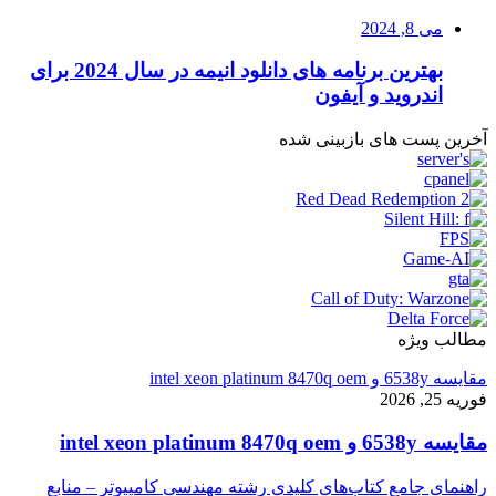
می 8, 2024
بهترین برنامه های دانلود انیمه در سال 2024 برای
اندروید و آیفون
آخرین پست های بازبینی شده
مطالب ویژه
مقایسه 6538y و intel xeon platinum 8470q oem
فوریه 25, 2026
مقایسه 6538y و intel xeon platinum 8470q oem
راهنمای جامع کتاب‌های کلیدی رشته مهندسی کامپیوتر – منابع