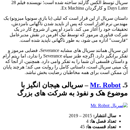
سریال توسط الکس گارلند ساخته شده است؛ نویسنده فیلم 28
Days Later و کارگردان Ex Machina.
داستان سریال از این قرار است که لیلی (با بازی سونویا میزونو) یک
مهندس نرم افزار است که پس از ناپدید شدن ناگهانی نامزدش،
تحقیقات خود را آغاز می کند. نامزد او پس از شروع کار در یک
شرکت فناوری مرموز که توسط نیک آفرمن در نقش مدیرعامل
“فارست” اداره می شود، به طور ناگهانی ناپدید شده است.
این سریال همانند سریال های مشابه Severance، فضایی مرموز و
تفکر برانگیز دارد. اگرچه طنز سیاه Severance را ندارد، اما ریتم آرام
و داستان فلسفی آن شما را به تفکر وامی دارد. همچنین، از آنجا که
یک مینی سریال است، داستانی کامل را روایت می کند؛ هرچند پایان
آن ممکن است برای همه مخاطبان رضایت بخش نباشد.
5.
Mr. Robot
– سریالی هیجان انگیز با
موضوع هک و نفوذ به شرکت های بزرگ
سال انتشار:
2015 – 2019
تعداد فصل ها:
4
تعداد قسمت ها:
45