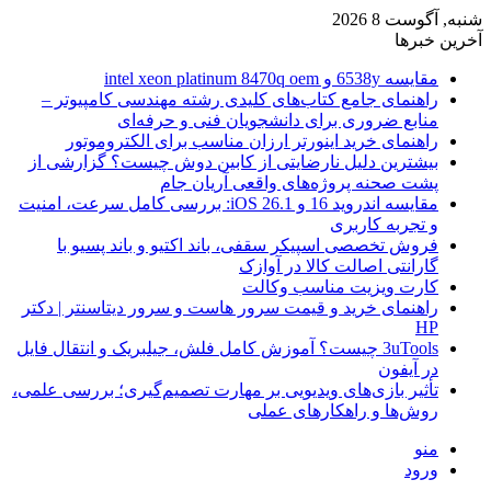
شنبه, آگوست 8 2026
آخرین خبرها
مقایسه 6538y و intel xeon platinum 8470q oem
راهنمای جامع کتاب‌های کلیدی رشته مهندسی کامپیوتر –
منابع ضروری برای دانشجویان فنی و حرفه‌ای
راهنمای خرید اینورتر ارزان مناسب برای الکتروموتور
بیشترین دلیل نارضایتی از کابین دوش چیست؟ گزارشی از
پشت صحنه پروژه‌های واقعی آریان جام
مقایسه اندروید 16 و iOS 26.1: بررسی کامل سرعت، امنیت
و تجربه کاربری
فروش تخصصی اسپیکر سقفی، باند اکتیو و باند پسیو با
گارانتی اصالت کالا در آوازک
کارت ویزیت مناسب وکالت
راهنمای خرید و قیمت سرور هاست و سرور دیتاسنتر | دکتر
HP
3uTools چیست؟ آموزش کامل فلش، جیلبریک و انتقال فایل
در آیفون
تأثیر بازی‌های ویدیویی بر مهارت تصمیم‌گیری؛ بررسی علمی،
روش‌ها و راهکارهای عملی
منو
ورود