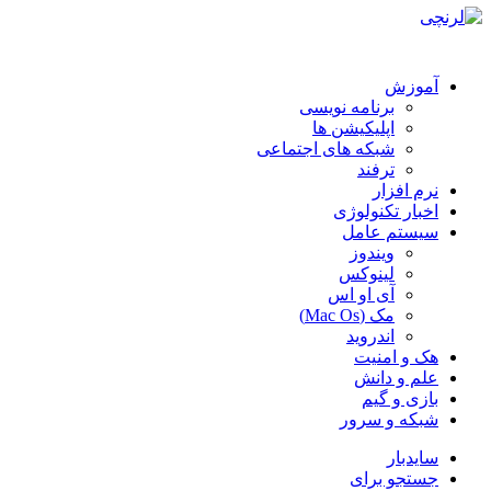
آموزش
برنامه نویسی
اپلیکیشن ها
شبکه های اجتماعی
ترفند
نرم افزار
اخبار تکنولوژی
سیستم عامل
ویندوز
لینوکس
آی او اس
مک (Mac Os)
اندروید
هک و امنیت
علم و دانش
بازی و گیم
شبکه و سرور
سایدبار
جستجو برای