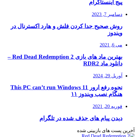
پیج اینستاگرام
دسامبر 7, 2023
روش صحیح جدا کردن فلش و هارد اکسترنال در
ویندوز
می 6, 2021
بهترین ماد های بازی Red Dead Redemption 2 –
دانلود ماد RDR2
آوریل 29, 2024
نحوه رفع ارور This PC can’t run Windows 11
هنگام نصب ویندوز ۱۱
فوریه 20, 2021
دیدن پیام های حذف شده در تلگرام
آخرین پست های بازبینی شده