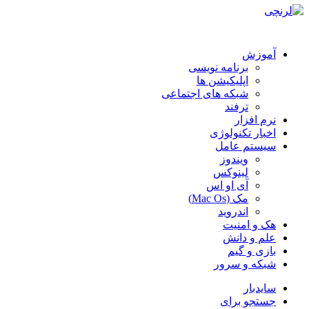
آموزش
برنامه نویسی
اپلیکیشن ها
شبکه های اجتماعی
ترفند
نرم افزار
اخبار تکنولوژی
سیستم عامل
ویندوز
لینوکس
آی او اس
مک (Mac Os)
اندروید
هک و امنیت
علم و دانش
بازی و گیم
شبکه و سرور
سایدبار
جستجو برای