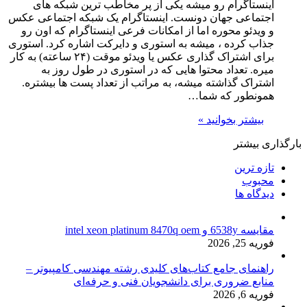
اینستاگرام رو میشه یکی از پر مخاطب ترین شبکه های
اجتماعی جهان دونست. اینستاگرام یک شبکه اجتماعی عکس
و ویدئو محوره اما از امکانات فرعی اینستاگرام که اون رو
جذاب کرده ، میشه به استوری و دایرکت اشاره کرد. استوری
برای اشتراک گذاری عکس یا ویدئو موقت (۲۴ ساعته) به کار
میره. تعداد محتوا هایی که در استوری در طول روز به
اشتراک گذاشته میشه، به مراتب از تعداد پست ها بیشتره.
همونطور که شما…
بیشتر بخوانید »
بارگذاری بیشتر
تازه ترین
محبوب
دیدگاه ها
مقایسه 6538y و intel xeon platinum 8470q oem
فوریه 25, 2026
راهنمای جامع کتاب‌های کلیدی رشته مهندسی کامپیوتر –
منابع ضروری برای دانشجویان فنی و حرفه‌ای
فوریه 6, 2026