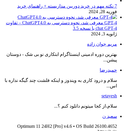
7 نکته مهم در خرید دوربین مداربسته + راهنمای خرید
فوریه 28, 2024
GPT-4 معرفی شد، نحوه دسترسی به ChatGPT4.0 – تفاوت
chat GPT-4 با نسخه 3.5
ژانویه 3, 2024
مریم جوان زاده
بهترین دوره ادمینی اینستاگرام ابتکاری نو بی شک - دوستان
پیشن...
حمیدرضا
سلام و درود کاری به ویندوز و اینکه فلشت چند گیگه نداره با
اس...
setayesh
سلام،از کجا میتونم دانلود کنم ؟...
سعید ن
Optimum 11 24H2 [Pro] v4.6 • OS Build 26100.4652