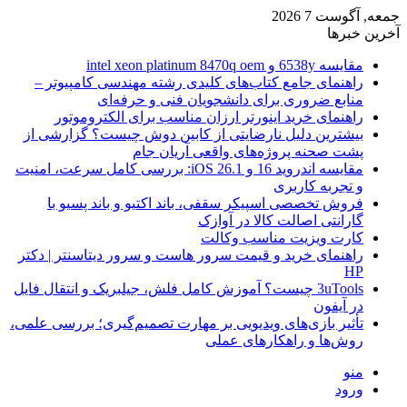
جمعه, آگوست 7 2026
آخرین خبرها
مقایسه 6538y و intel xeon platinum 8470q oem
راهنمای جامع کتاب‌های کلیدی رشته مهندسی کامپیوتر –
منابع ضروری برای دانشجویان فنی و حرفه‌ای
راهنمای خرید اینورتر ارزان مناسب برای الکتروموتور
بیشترین دلیل نارضایتی از کابین دوش چیست؟ گزارشی از
پشت صحنه پروژه‌های واقعی آریان جام
مقایسه اندروید 16 و iOS 26.1: بررسی کامل سرعت، امنیت
و تجربه کاربری
فروش تخصصی اسپیکر سقفی، باند اکتیو و باند پسیو با
گارانتی اصالت کالا در آوازک
کارت ویزیت مناسب وکالت
راهنمای خرید و قیمت سرور هاست و سرور دیتاسنتر | دکتر
HP
3uTools چیست؟ آموزش کامل فلش، جیلبریک و انتقال فایل
در آیفون
تأثیر بازی‌های ویدیویی بر مهارت تصمیم‌گیری؛ بررسی علمی،
روش‌ها و راهکارهای عملی
منو
ورود