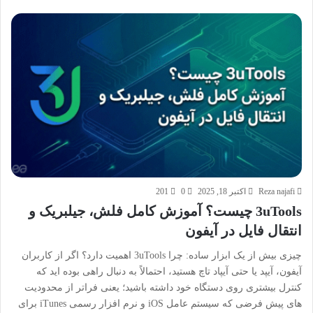
Reza najafi
اکتبر 18, 2025
0
201
3uTools چیست؟ آموزش کامل فلش، جیلبریک و
انتقال فایل در آیفون
چیزی بیش از یک ابزار ساده: چرا 3uTools اهمیت دارد؟ اگر از کاربران
آیفون، آیپد یا حتی آیپاد تاچ هستید، احتمالاً به دنبال راهی بوده اید که
کنترل بیشتری روی دستگاه خود داشته باشید؛ یعنی فراتر از محدودیت
های پیش فرضی که سیستم عامل iOS و نرم افزار رسمی iTunes برای