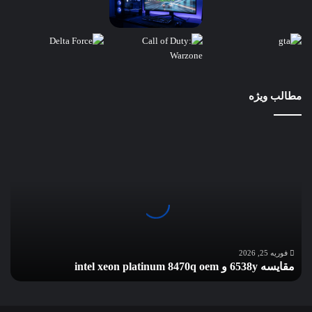
مطالب ویژه
مقایسه
6538y
و
intel
xeon
platinum
8470q
oem
فوریه 25, 2026
مقایسه 6538y و intel xeon platinum 8470q oem