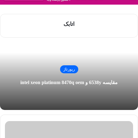
اتابک
رپورتاژ
مقایسه 6538y و intel xeon platinum 8470q oem
بیشترین
دلیل
نارضایتی