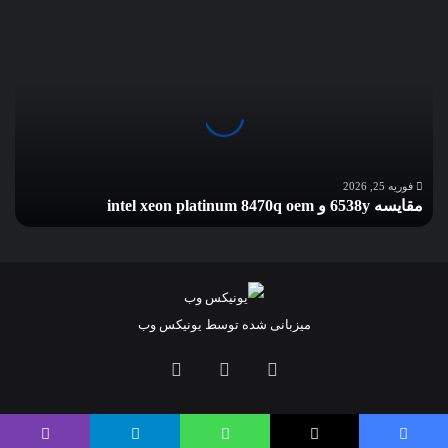
مقایسه
6538y
و
intel
xeon
platinum
8470q
oem
فوریه 25, 2026
مقایسه 6538y و intel xeon platinum 8470q oem
میزبانی شده توسط یونیکس وب
لینکداین
تلگرام
خوراک