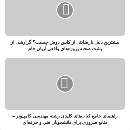
از
کابین
دوش
چیست؟
گزارشی
از
پشت
بیشترین دلیل نارضایتی از کابین دوش چیست؟ گزارشی از
صحنه
پشت صحنه پروژه‌های واقعی آریان جام
پروژه‌های
واقعی
راهنمای
آریان
جامع
جام
کتاب‌های
کلیدی
رشته
مهندسی
کامپیوتر
–
منابع
ضروری
راهنمای جامع کتاب‌های کلیدی رشته مهندسی کامپیوتر –
برای
منابع ضروری برای دانشجویان فنی و حرفه‌ای
دانشجویان