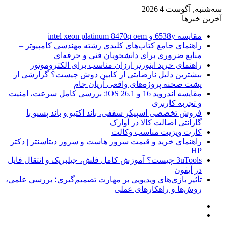
سه‌شنبه, آگوست 4 2026
آخرین خبرها
مقایسه 6538y و intel xeon platinum 8470q oem
راهنمای جامع کتاب‌های کلیدی رشته مهندسی کامپیوتر –
منابع ضروری برای دانشجویان فنی و حرفه‌ای
راهنمای خرید اینورتر ارزان مناسب برای الکتروموتور
بیشترین دلیل نارضایتی از کابین دوش چیست؟ گزارشی از
پشت صحنه پروژه‌های واقعی آریان جام
مقایسه اندروید 16 و iOS 26.1: بررسی کامل سرعت، امنیت
و تجربه کاربری
فروش تخصصی اسپیکر سقفی، باند اکتیو و باند پسیو با
گارانتی اصالت کالا در آوازک
کارت ویزیت مناسب وکالت
راهنمای خرید و قیمت سرور هاست و سرور دیتاسنتر | دکتر
HP
3uTools چیست؟ آموزش کامل فلش، جیلبریک و انتقال فایل
در آیفون
تأثیر بازی‌های ویدیویی بر مهارت تصمیم‌گیری؛ بررسی علمی،
روش‌ها و راهکارهای عملی
منو
ورود