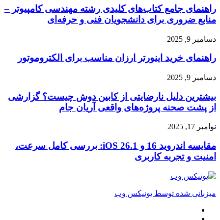
8470q
راهنمای جامع کتاب‌های کلیدی رشته مهندسی کامپیوتر –
کتاب‌های
oem
کلیدی
منابع ضروری برای دانشجویان فنی و حرفه‌ای
رشته
مهندسی
راهنمای
دسامبر 9, 2025
کامپیوتر
خرید
–
راهنمای خرید اینورتر ارزان مناسب برای الکتروموتور
اینورتر
منابع
ارزان
ضروری
مناسب
بیشترین
دسامبر 9, 2025
برای
برای
دلیل
دانشجویان
الکتروموتور
بیشترین دلیل نارضایتی از کابین دوش چیست؟ گزارشی
نارضایتی
فنی
از
از پشت صحنه پروژه‌های واقعی آریان جام
و
کابین
حرفه‌ای
دوش
مقایسه
نوامبر 17, 2025
چیست؟
اندروید
گزارشی
16
مقایسه اندروید 16 و iOS 26.1: بررسی کامل سرعت،
از
و
امنیت و تجربه کاربری
پشت
iOS
صحنه
26.1:
پروژه‌های
بررسی
واقعی
کامل
میزبانی شده توسط یونیکس وب
آریان
سرعت،
جام
امنیت
لینکداین
و
تلگرام