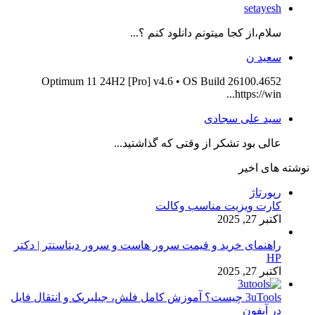
setayesh
سلام،از کجا میتونم دانلود کنم ؟...
سعید ن
Optimum 11 24H2 [Pro] v4.6 • OS Build 26100.4652
https://win...
سید علی سجادی
عالی بود تشکر از وقتی که گذاشتید...
نوشته های اخیر
رپورتاژ
کارت ویزیت مناسب وکالت
اکتبر 27, 2025
راهنمای خرید و قیمت سرور هاست و سرور دیتاسنتر | دکتر
HP
اکتبر 27, 2025
3uTools چیست؟ آموزش کامل فلش، جیلبریک و انتقال فایل
در آیفون