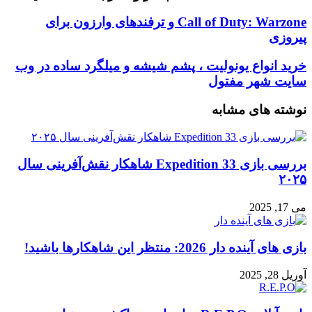
Call
Call of Duty: Warzone و ترفندهای وارزون برای
of
پیروزی
Duty:
Warzone
خرید
خرید انواع یونولیت ، پشم شیشه و میلگرد ساده در وب
و
انواع
سایت شهر مفتول
ترفندهای
یونولیت
وارزون
،
نوشته های مشابه
برای
پشم
پیروزی
شیشه
و
میلگرد
بررسی بازی Expedition 33 شاهکار نقش‌آفرینی سال
ساده
۲۰۲۵
در
وب
می 17, 2025
سایت
شهر
مفتول
بازی‌ های آینده دار 2026: منتظر این شاهکارها باشید!
آوریل 28, 2025