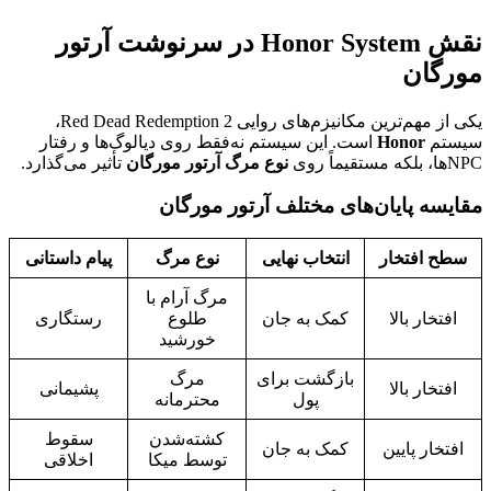
نقش Honor System در سرنوشت آرتور
مورگان
یکی از مهم‌ترین مکانیزم‌های روایی Red Dead Redemption 2،
سیستم
Honor
است. این سیستم نه‌فقط روی دیالوگ‌ها و رفتار
NPCها، بلکه مستقیماً روی
نوع مرگ آرتور مورگان
تأثیر می‌گذارد.
مقایسه پایان‌های مختلف آرتور مورگان
سطح افتخار
انتخاب نهایی
نوع مرگ
پیام داستانی
مرگ آرام با
افتخار بالا
کمک به جان
طلوع
رستگاری
خورشید
بازگشت برای
مرگ
افتخار بالا
پشیمانی
پول
محترمانه
کشته‌شدن
سقوط
افتخار پایین
کمک به جان
توسط میکا
اخلاقی