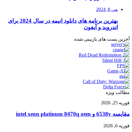
می 8, 2024
بهترین برنامه های دانلود انیمه در سال 2024 برای
اندروید و آیفون
آخرین پست های بازبینی شده
مطالب ویژه
مقایسه
فوریه 25, 2026
6538y
و
مقایسه 6538y و intel xeon platinum 8470q oem
intel
xeon
راهنمای
فوریه 6, 2026
platinum
جامع