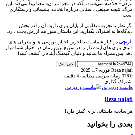
مردن» خلاصه نمی‌شود، بلکه در «چرا مردن» معنا پیدا می‌کند. این
مرگ، نتیجه طبیعی داستانی درباره انتخاب، پشیمانی و رستگاری
است.
اگر نظر یا تجربه متفاوتی از پایان بازی دارید، آن را در بخش
دیدگاه‌ها به اشتراک بگذارید. این داستان هنوز هم ارزش بحث دارد.
لرنچی
در کنار شماست تا آخرین اخبار، بررسی‌ ها و معرفی‌ های
دنیای بازی‌ های آینده دار را در سریع‌ ترین زمان در اختیار شما قرار
دهد. پس همراه ما بمانید و دنیای گیمینگ آینده را کشف کنید!
کپی لینک
ارسال
Reza najafi
فوریه 17, 2025
به
0
976
زمان تقریبی مطالعه 4 دقیقه
ایمیل
اشتراک گذاری
چاپ
واتس
ایکس
تلگرام
اشتراک
اسکایپ
لینکداین
فیسبوک
پینتریست
هاست وردپرس
آپ
گذاری
Reza najafi
با
ایمیل
هر سایت، داستانی برای گفتن دارد!
بعدی را بخوانید