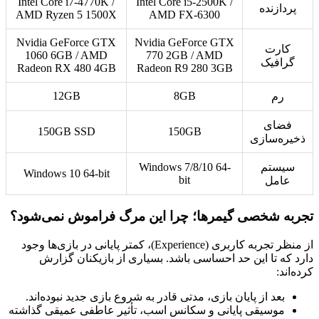
Intel Core i7‑4770K /
Intel Core i5‑2500K /
پردازنده
AMD Ryzen 5 1500X
AMD FX‑6300
Nvidia GeForce GTX
Nvidia GeForce GTX
کارت
1060 6GB / AMD
770 2GB / AMD
گرافیک
Radeon RX 480 4GB
Radeon R9 280 3GB
12GB
8GB
رم
فضای
150GB SSD
150GB
ذخیره‌سازی
سیستم
Windows 7/8/10 64-
Windows 10 64-bit
bit
عامل
تجربه شخصی گیمرها؛ چرا این مرگ فراموش نمی‌شود؟
از منظر تجربه کاربری (Experience)، کمتر پایانی در بازی‌ها وجود
دارد که تا این حد احساسی باشد. بسیاری از بازیکنان گزارش
کرده‌اند:
بعد از پایان بازی، مدتی قادر به شروع بازی جدید نبوده‌اند.
موسیقی پایانی و سکانس اسب، تأثیر عاطفی عمیقی گذاشته