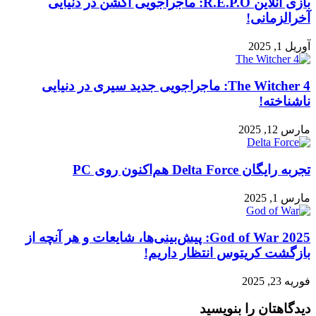
بازی آنلاین R.E.P.O: ماجراجویی اکشن در دنیایی
آخرالزمانی!
آوریل 1, 2025
The Witcher 4: ماجراجویی جدید سیری در دنیایی
ناشناخته!
مارس 12, 2025
تجربه رایگان Delta Force هم‌اکنون روی PC
مارس 1, 2025
God of War 2025: پیش‌بینی‌ها، شایعات و هر آنچه از
بازگشت کریتوس انتظار داریم!
فوریه 23, 2025
دیدگاهتان را بنویسید