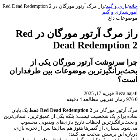
برای
خانه
/
بازی و گیم
/
راز مرگ آرتور مورگان در Red Dead Redemption 2
آموزش
بازی و گیم
موضوعات داغ
راز مرگ آرتور مورگان در Red
Dead Redemption 2
چرا سرنوشت آرتور مورگان یکی از
بحث‌برانگیزترین موضوعات بین طرفداران
است؟
ارسال
Reza najafi
فوریه 17, 2025
به
0
976
زمان تقریبی مطالعه 4 دقیقه
ایمیل
مرگ آرتور مورگان در
Red Dead Redemption 2
فقط یک پایان
ساده برای یک شخصیت نیست؛ بلکه یکی از عمیق‌ترین، انسانی‌ترین
و بحث‌برانگیزترین لحظات تاریخ بازی‌های ویدیویی محسوب
می‌شود. بسیاری از گیمرها هنوز هم سال‌ها پس از تجربه بازی،
درباره این پرسش صحبت می‌کنند:
آیا آرتور باید می‌مُرد؟ آیا مرگ او نتیجه انتخاب‌های ما بود یا