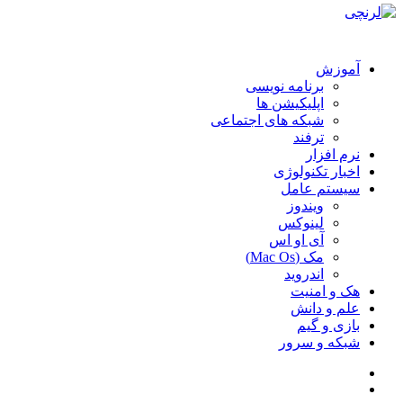
آموزش
برنامه نویسی
اپلیکیشن ها
شبکه های اجتماعی
ترفند
نرم افزار
اخبار تکنولوژی
سیستم عامل
ویندوز
لینوکس
آی او اس
مک (Mac Os)
اندروید
هک و امنیت
علم و دانش
بازی و گیم
شبکه و سرور
سایدبار
جستجو