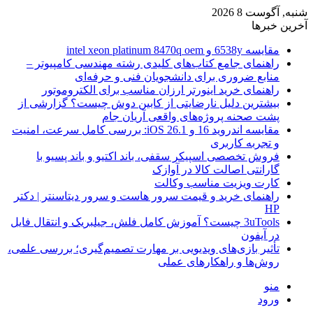
شنبه, آگوست 8 2026
آخرین خبرها
مقایسه 6538y و intel xeon platinum 8470q oem
راهنمای جامع کتاب‌های کلیدی رشته مهندسی کامپیوتر –
منابع ضروری برای دانشجویان فنی و حرفه‌ای
راهنمای خرید اینورتر ارزان مناسب برای الکتروموتور
بیشترین دلیل نارضایتی از کابین دوش چیست؟ گزارشی از
پشت صحنه پروژه‌های واقعی آریان جام
مقایسه اندروید 16 و iOS 26.1: بررسی کامل سرعت، امنیت
و تجربه کاربری
فروش تخصصی اسپیکر سقفی، باند اکتیو و باند پسیو با
گارانتی اصالت کالا در آوازک
کارت ویزیت مناسب وکالت
راهنمای خرید و قیمت سرور هاست و سرور دیتاسنتر | دکتر
HP
3uTools چیست؟ آموزش کامل فلش، جیلبریک و انتقال فایل
در آیفون
تأثیر بازی‌های ویدیویی بر مهارت تصمیم‌گیری؛ بررسی علمی،
روش‌ها و راهکارهای عملی
منو
ورود