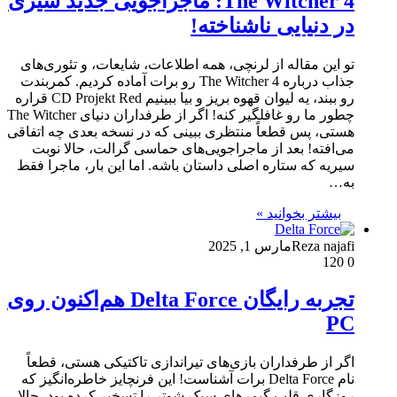
The Witcher 4: ماجراجویی جدید سیری
در دنیایی ناشناخته!
تو این مقاله از لرنچی، همه اطلاعات، شایعات، و تئوری‌های
جذاب درباره The Witcher 4 رو برات آماده کردیم. کمربندت
رو ببند، یه لیوان قهوه بریز و بیا ببینیم CD Projekt Red قراره
چطور ما رو غافلگیر کنه! اگر از طرفداران دنیای The Witcher
هستی، پس قطعاً منتظری ببینی که در نسخه بعدی چه اتفاقی
می‌افته! بعد از ماجراجویی‌های حماسی گرالت، حالا نوبت
سیریه که ستاره اصلی داستان باشه. اما این بار، ماجرا فقط
به…
بیشتر بخوانید »
Reza najafi
مارس 1, 2025
120
0
تجربه رایگان Delta Force هم‌اکنون روی
PC
اگر از طرفداران بازی‌های تیراندازی تاکتیکی هستی، قطعاً
نام Delta Force برات آشناست! این فرنچایز خاطره‌انگیز که
روزگاری قلب گیمرهای سبک شوتر را تسخیر کرده بود، حالا