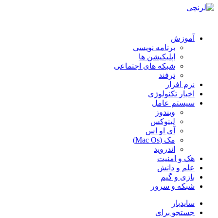
آموزش
برنامه نویسی
اپلیکیشن ها
شبکه های اجتماعی
ترفند
نرم افزار
اخبار تکنولوژی
سیستم عامل
ویندوز
لینوکس
آی او اس
مک (Mac Os)
اندروید
هک و امنیت
علم و دانش
بازی و گیم
شبکه و سرور
سایدبار
جستجو برای