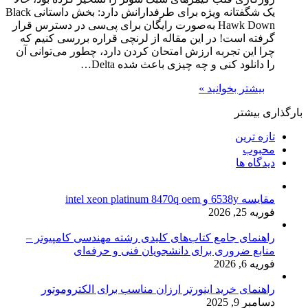
یک شگفتانه ویژه برای طرفدارانش دارد: بخش داستانی Black
Hawk Down به‌صورت رایگان برای پی‌سی در دسترس قرار
گرفته است! در این مقاله از لرنچی قراره بررسی کنیم که
چرا این تجربه ارزش امتحان کردن دارد، چطور می‌توانی آن
را دانلود کنی و چه چیزی باعث شده Delta…
بیشتر بخوانید »
بارگذاری بیشتر
تازه ترین
محبوب
دیدگاه ها
مقایسه 6538y و intel xeon platinum 8470q oem
فوریه 25, 2026
راهنمای جامع کتاب‌های کلیدی رشته مهندسی کامپیوتر –
منابع ضروری برای دانشجویان فنی و حرفه‌ای
فوریه 6, 2026
راهنمای خرید اینورتر ارزان مناسب برای الکتروموتور
دسامبر 9, 2025