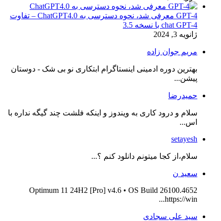
GPT-4 معرفی شد، نحوه دسترسی به ChatGPT4.0 – تفاوت
chat GPT-4 با نسخه 3.5
ژانویه 3, 2024
مریم جوان زاده
بهترین دوره ادمینی اینستاگرام ابتکاری نو بی شک - دوستان
پیشن...
حمیدرضا
سلام و درود کاری به ویندوز و اینکه فلشت چند گیگه نداره با
اس...
setayesh
سلام،از کجا میتونم دانلود کنم ؟...
سعید ن
Optimum 11 24H2 [Pro] v4.6 • OS Build 26100.4652
https://win...
سید علی سجادی