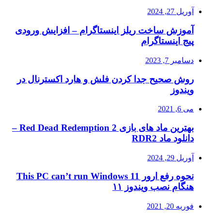
آوریل 27, 2024
آموزش ساخت ریلز اینستاگرام – افزایش ورودی
پیج اینستاگرام
دسامبر 7, 2023
روش صحیح جدا کردن فلش و هارد اکسترنال در
ویندوز
می 6, 2021
بهترین ماد های بازی Red Dead Redemption 2 –
دانلود ماد RDR2
آوریل 29, 2024
نحوه رفع ارور This PC can’t run Windows 11
هنگام نصب ویندوز ۱۱
فوریه 20, 2021