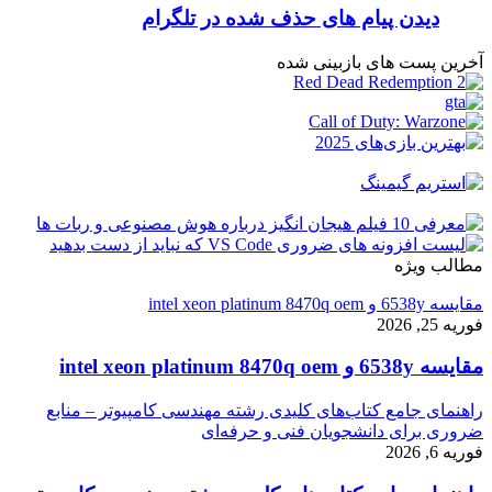
دیدن پیام های حذف شده در تلگرام
آخرین پست های بازبینی شده
مطالب ویژه
مقایسه 6538y و intel xeon platinum 8470q oem
فوریه 25, 2026
مقایسه 6538y و intel xeon platinum 8470q oem
راهنمای جامع کتاب‌های کلیدی رشته مهندسی کامپیوتر – منابع
ضروری برای دانشجویان فنی و حرفه‌ای
فوریه 6, 2026