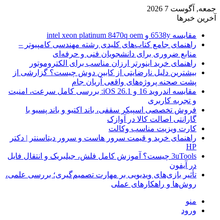
جمعه, آگوست 7 2026
آخرین خبرها
مقایسه 6538y و intel xeon platinum 8470q oem
راهنمای جامع کتاب‌های کلیدی رشته مهندسی کامپیوتر –
منابع ضروری برای دانشجویان فنی و حرفه‌ای
راهنمای خرید اینورتر ارزان مناسب برای الکتروموتور
بیشترین دلیل نارضایتی از کابین دوش چیست؟ گزارشی از
پشت صحنه پروژه‌های واقعی آریان جام
مقایسه اندروید 16 و iOS 26.1: بررسی کامل سرعت، امنیت
و تجربه کاربری
فروش تخصصی اسپیکر سقفی، باند اکتیو و باند پسیو با
گارانتی اصالت کالا در آوازک
کارت ویزیت مناسب وکالت
راهنمای خرید و قیمت سرور هاست و سرور دیتاسنتر | دکتر
HP
3uTools چیست؟ آموزش کامل فلش، جیلبریک و انتقال فایل
در آیفون
تأثیر بازی‌های ویدیویی بر مهارت تصمیم‌گیری؛ بررسی علمی،
روش‌ها و راهکارهای عملی
منو
ورود