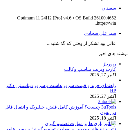
سعید ن
Optimum 11 24H2 [Pro] v4.6 • OS Build 26100.4652
https://win...
سید علی سجادی
عالی بود تشکر از وقتی که گذاشتید...
نوشته های اخیر
رپورتاژ
کارت ویزیت مناسب وکالت
اکتبر 27, 2025
راهنمای خرید و قیمت سرور هاست و سرور دیتاسنتر | دکتر
HP
اکتبر 27, 2025
3uTools چیست؟ آموزش کامل فلش، جیلبریک و انتقال فایل
در آیفون
اکتبر 18, 2025
تأثیر بازی‌های ویدیویی بر مهارت تصمیم‌گیری؛ بررسی علمی،