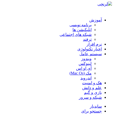
آموزش
برنامه نویسی
اپلیکیشن ها
شبکه های اجتماعی
ترفند
نرم افزار
اخبار تکنولوژی
سیستم عامل
ویندوز
لینوکس
آی او اس
مک (Mac Os)
اندروید
هک و امنیت
علم و دانش
بازی و گیم
شبکه و سرور
سایدبار
جستجو برای