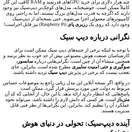
چند هزار دلاری برای خرید GPUهای قدرتمند و RAM کافی، این کار
کاملاً ممکن است. خوشبختانه، مدل‌های کوچک‌تر دیپ‌سیک نیز وجود
دارند که اگرچه به قدرت مدل‌های بزرگ نیستند، اما به راحتی روی
کامپیوترهای معمولی اجرا می‌شوند. حتی نسخه‌ای از دیپ‌سیک
وجود دارد که روی یک
رزبری پای
(Raspberry Pi) نیز قابل اجراست!
نگرانی‌ درباره دیپ سیک
با توجه به اینکه برخی از جنبه‌های دیپ سیک ممکن است برای
کارشناسان صنعت هوش مصنوعی بیش از حد خوب به نظر برسد و
همچنین منشاء آن از چین است، نگرانی‌هایی درباره
سانسور،
سوگیری و حتی امنیت سایبری
مطرح شده است. بنابراین، جای
تعجب نیست که برخی در پذیرش
دیپ سیک
تردید داشته باشند.
در واقع، اگر نسخه آنلاین این مدل زبانی راجع به موضوعات حساس
مربوط به دولت چین مورد پرسش قرار گیرد، ممکن است
پاسخ‌هایی که انتظار دارید ارائه ندهد. با این حال، از آنجایی که کد آن
متن‌باز
است، هر کسی که دانش لازم را داشته باشد، می‌تواند نحوه
عملکرد آن را تنظیم کند. بنابراین، این نگرانی‌ها از نظر فنی قابل
مدیریت هستند.
آینده دیپ‌سیک: تحولی در دنیای هوش
مصنوعی