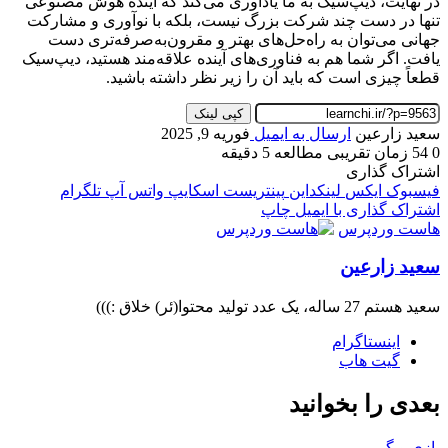
در نهایت، دیپ‌سیک به ما یادآوری می‌کند که آینده هوش مصنوعی
تنها در دست چند شرکت بزرگ نیست، بلکه با نوآوری و مشارکت
جهانی می‌توان به راه‌حل‌های بهتر و مقرون‌به‌صرفه‌تری دست
یافت. اگر شما هم به فناوری‌های آینده علاقه‌مند هستید، دیپ‌سیک
قطعاً چیزی است که باید آن را زیر نظر داشته باشید.
کپی لینک
سعید زارعین
ارسال به ایمیل
فوریه 9, 2025
0
54
زمان تقریبی مطالعه 5 دقیقه
اشتراک گذاری
فیسبوک
ایکس
لینکداین
پینتریست
اسکایپ
واتس آپ
تلگرام
اشتراک گذاری با ایمیل
چاپ
هاست وردپرس
سعید زارعین
سعید هستم 27 ساله، یک عدد تولید محتوا(ئر) خلاق :)))
اینستاگرام
گیت ‌هاب
بعدی را بخوانید
بازی و گیم