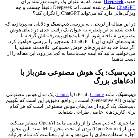
جدید،
Deepseek
است که به عنوان یک رقیب قدرتمند برای
ChatGPT
مطرح شده است. اما Deepseek دقیقاً چیست و چه
ویژگی‌هایی دارد که می‌تواند ChatGPT را نگران کند؟
در این مقاله از لرنچی، به بررسی
دیپ‌سیک
و دلایلی می‌پردازیم که
باعث شده‌اند این پلتفرم به عنوان یک رقیب جدی در دنیای هوش
مصنوعی شناخته شود. از قابلیت‌های پیشرفته‌اش گرفته تا
تفاوت‌های کلیدی آن با ChatGPT، همه‌چیز را بررسی خواهیم کرد.
اگر شما هم به فناوری‌های هوش مصنوعی علاقه‌مند هستید یا
می‌خواهید بدانید که آینده چت‌بات‌ها به کجا می‌رود، این مقاله را از
دست ندهید!
دیپ‌سیک: یک هوش مصنوعی متن‌باز با
ادعاهای بزرگ
دیپ‌سیک
، مانند GPT-4،
Claude
یا
Llama
، یک مدل هوش مصنوعی
تولیدی (Generative AI) است. در واقع، دقیق‌تر این است که بگوییم
دیپ‌سیک یک گروه از مدل‌های هوش مصنوعی است که هر کدام
برای کاربردهای خاصی طراحی شده‌اند.
اما چیزی که دیپ‌سیک را از رقبایی مانند OpenAI متمایز می‌کند،
متن‌باز (Open Source) بودن آن تحت مجوز MIT است. این مجوز
اجازه استفاده تجاری را می‌دهد و به این معناست که تمام جزئیات