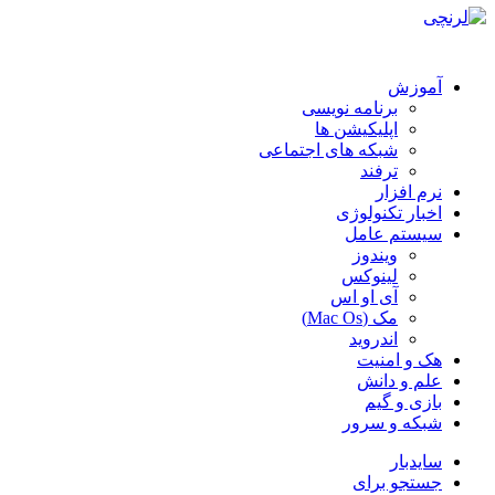
آموزش
برنامه نویسی
اپلیکیشن ها
شبکه های اجتماعی
ترفند
نرم افزار
اخبار تکنولوژی
سیستم عامل
ویندوز
لینوکس
آی او اس
مک (Mac Os)
اندروید
هک و امنیت
علم و دانش
بازی و گیم
شبکه و سرور
سایدبار
جستجو برای