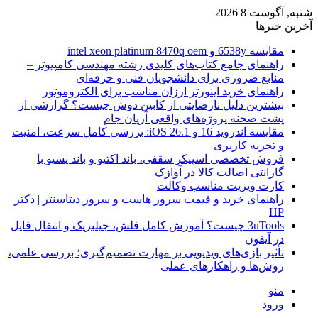
شنبه, آگوست 8 2026
آخرین خبرها
مقایسه 6538y و intel xeon platinum 8470q oem
راهنمای جامع کتاب‌های کلیدی رشته مهندسی کامپیوتر –
منابع ضروری برای دانشجویان فنی و حرفه‌ای
راهنمای خرید اینورتر ارزان مناسب برای الکتروموتور
بیشترین دلیل نارضایتی از کابین دوش چیست؟ گزارشی از
پشت صحنه پروژه‌های واقعی آریان جام
مقایسه اندروید 16 و iOS 26.1: بررسی کامل سرعت، امنیت
و تجربه کاربری
فروش تخصصی اسپیکر سقفی، باند اکتیو و باند پسیو با
گارانتی اصالت کالا در آوازک
کارت ویزیت مناسب وکالت
راهنمای خرید و قیمت سرور هاست و سرور دیتاسنتر | دکتر
HP
3uTools چیست؟ آموزش کامل فلش، جیلبریک و انتقال فایل
در آیفون
تأثیر بازی‌های ویدیویی بر مهارت تصمیم‌گیری؛ بررسی علمی،
روش‌ها و راهکارهای عملی
منو
ورود