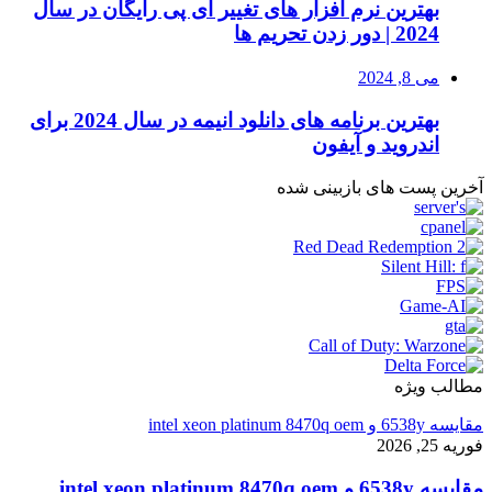
بهترین نرم افزار های تغییر آی پی رایگان در سال
2024 | دور زدن تحریم ها
می 8, 2024
بهترین برنامه های دانلود انیمه در سال 2024 برای
اندروید و آیفون
آخرین پست های بازبینی شده
مطالب ویژه
مقایسه 6538y و intel xeon platinum 8470q oem
فوریه 25, 2026
مقایسه 6538y و intel xeon platinum 8470q oem