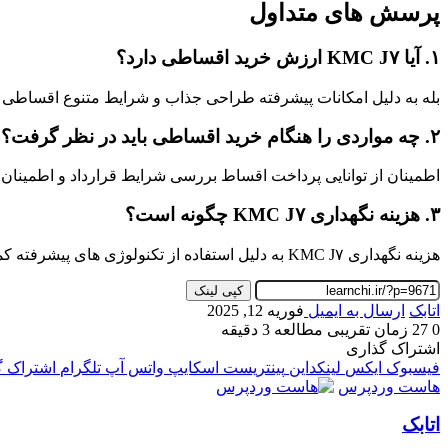
پرسش های متداول
۱. آیا KMC J۷ ارزش خرید اقساطی دارد؟
بله به دلیل امکانات پیشرفته طراحی جذاب و شرایط متنوع اقساطی KMC J۷ گزینه ای مناسب در این کلاس خودرو محسوب می شود.
۲. چه مواردی را هنگام خرید اقساطی باید در نظر گرفت؟
اطمینان از توانایی پرداخت اقساط بررسی شرایط قرارداد و اطمینان
۳. هزینه نگهداری KMC J۷ چگونه است؟
هزینه نگهداری KMC J۷ به دلیل استفاده از تکنولوژی های پیشرفته کمی بالاتر از خودروهای اقتصادی است اما با نگهداری منظم و استفاده از خدمات نمایندگی ها می توان هزینه ها را کنترل کرد.
کپی لینک
اتابک
ارسال به ایمیل
فوریه 12, 2025
0
27
زمان تقریبی مطالعه 3 دقیقه
اشتراک گذاری
فیسبوک
ایکس
لینکداین
پینتریست
اسکایپ
واتس آپ
تلگرام
اشتراک گذ
هاست وردپرس
اتابک