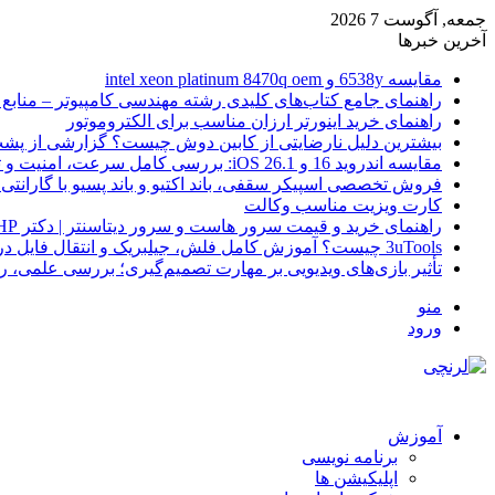
جمعه, آگوست 7 2026
آخرین خبرها
مقایسه 6538y و intel xeon platinum 8470q oem
راهنمای جامع کتاب‌های کلیدی رشته مهندسی کامپیوتر – منابع
راهنمای خرید اینورتر ارزان مناسب برای الکتروموتور
بیشترین دلیل نارضایتی از کابین دوش چیست؟ گزارشی از پشت
مقایسه اندروید 16 و iOS 26.1: بررسی کامل سرعت، امنیت و تجربه کاربری
فروش تخصصی اسپیکر سقفی، باند اکتیو و باند پسیو با گارانتی 
کارت ویزیت مناسب وکالت
راهنمای خرید و قیمت سرور هاست و سرور دیتاسنتر | دکتر HP
3uTools چیست؟ آموزش کامل فلش، جیلبریک و انتقال فایل در آیفون
تأثیر بازی‌های ویدیویی بر مهارت تصمیم‌گیری؛ بررسی علمی، 
منو
ورود
آموزش
برنامه نویسی
اپلیکیشن ها