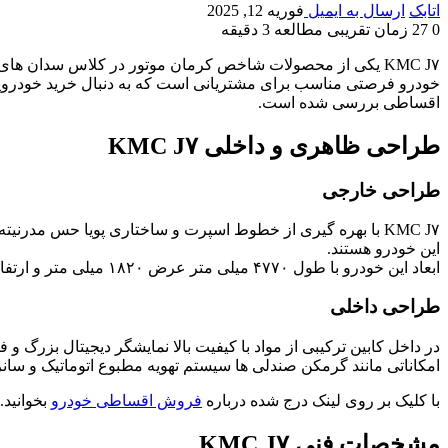
اتابک
ارسال به ایمیل
فوریه 12, 2025
0
27
زمان تقریبی مطالعه 3 دقیقه
KMC J۷ یکی از محصولات شاخص کرمان موتور در کلاس سدان ها
اقساطی بررسی شده است.
طراحی ظاهری و داخلی KMC J۷
طراحی خارجی
این خودرو هستند.
ابعاد این خودرو با طول ۴۷۷۰ میلی متر عرض ۱۸۲۰ میلی متر و ارتفاع ۱۴۹۲ میلی متر فضای مناسبی برای یک سدان خانوادگی فراهم کرده است.
طراحی داخلی
در داخل کابین ترکیبی از مواد با کیفیت بالا نمایشگر دیجیتال بزرگ
امکاناتی مانند گرمکن صندلی ها سیستم تهویه مطبوع اتوماتیک و سانر
با کلیک بر روی لینک درج شده درباره
فروش اقساطی خودرو
بخوانید.
مشخصات فنی KMC J۷