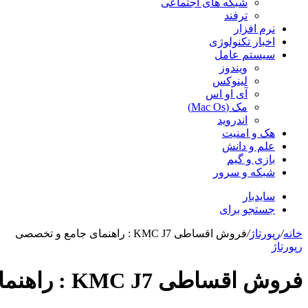
شبکه های اجتماعی
ترفند
نرم افزار
اخبار تکنولوژی
سیستم عامل
ویندوز
لینوکس
آی او اس
مک (Mac Os)
اندروید
هک و امنیت
علم و دانش
بازی و گیم
شبکه و سرور
سایدبار
جستجو برای
خانه
/
رپورتاژ
/
فروش اقساطی KMC J7 : راهنمای جامع و تخصصی
رپورتاژ
فروش اقساطی KMC J7 : راهنمای جامع و تخصصی