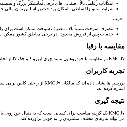
امکانات رفاهی بالا : صندلی های برقی نمایشگر بزرگ و سیستم 
شرایط متنوع اقساطی : امکان پرداخت بر اساس توان مالی خری
معایب
مصرف سوخت نسبتاً بالا : مصرف سوخت ممکن است برای رانندگ
خدمات پس از فروش محدود : در برخی مناطق کشور ممکن است
مقایسه با رقبا
KMC J۷ در مقایسه با خودروهایی مانند چری آریزو ۶ و جک J۷ از لحاظ طراحی داخلی و امکانات رفاهی برتری هایی دارد. اما ممکن است از نظر برندینگ و دسترسی به قطعات یدکی کمی ضعیف تر عمل کند.
تجربه کاربران
بررسی ها نشان داده اند که ما
اشاره کرده اند.
نتیجه گیری
KMC J۷ یک گزینه مناسب برای کسانی است که به دنبال خودرو
می تواند نیازهای مختلف مشتریان را به خوبی برآورده کند.