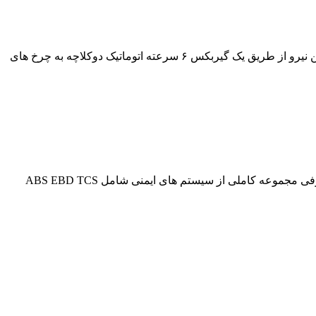
KMC J۷ از یک موتور ۱.۵ لیتری توربوشارژ بهره می برد که قدرتی معادل ۱۷۴ اسب بخار و گشتاوری برابر با ۲۵۱ نیوتن متر تولید می کند. این نیرو از طریق یک گیربکس ۶ سرعته اتوماتیک دوکلاچه به چرخ های
KMC J۷ به سیستم تعلیق مستقل مک فرسون در جلو و چند اتصالی (Multi-Link) در عقب مجهز است که سواری نرمی ارائه می دهد. از طرفی مجموعه کاملی از سیستم های ایمنی شامل ABS EBD TCS