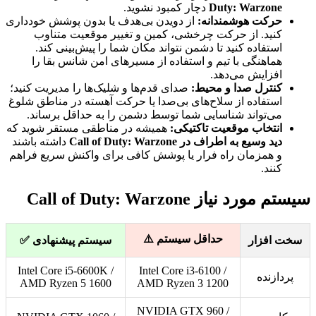
Duty: Warzone
دچار کمبود نشوید.
حرکت هوشمندانه:
از دویدن بی‌هدف یا بدون پوشش خودداری
کنید. از حرکت چرخشی، کمین و تغییر موقعیت متناوب
استفاده کنید تا دشمن نتواند مکان شما را پیش‌بینی کند.
هماهنگی با تیم و استفاده از مسیرهای امن شانس بقا را
افزایش می‌دهد.
کنترل صدا و محیط:
صدای قدم‌ها و شلیک‌ها را مدیریت کنید؛
استفاده از سلاح‌های بی‌صدا یا حرکت آهسته در مناطق شلوغ
می‌تواند شناسایی شما توسط دشمن را به حداقل برساند.
انتخاب موقعیت تاکتیکی:
همیشه در مناطقی مستقر شوید که
دید وسیع به اطراف در Call of Duty: Warzone
داشته باشند
و همزمان راه فرار یا پوشش کافی برای واکنش سریع فراهم
کنند.
سیستم مورد نیاز Call of Duty: Warzone
حداقل سیستم ⚠️
سخت افزار
سیستم پیشنهادی ✅
Intel Core i5-6600K /
Intel Core i3-6100 /
پردازنده
AMD Ryzen 5 1600
AMD Ryzen 3 1200
NVIDIA GTX 960 /