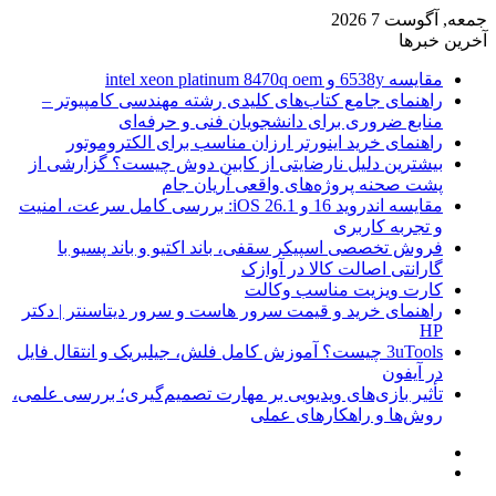
جمعه, آگوست 7 2026
آخرین خبرها
مقایسه 6538y و intel xeon platinum 8470q oem
راهنمای جامع کتاب‌های کلیدی رشته مهندسی کامپیوتر –
منابع ضروری برای دانشجویان فنی و حرفه‌ای
راهنمای خرید اینورتر ارزان مناسب برای الکتروموتور
بیشترین دلیل نارضایتی از کابین دوش چیست؟ گزارشی از
پشت صحنه پروژه‌های واقعی آریان جام
مقایسه اندروید 16 و iOS 26.1: بررسی کامل سرعت، امنیت
و تجربه کاربری
فروش تخصصی اسپیکر سقفی، باند اکتیو و باند پسیو با
گارانتی اصالت کالا در آوازک
کارت ویزیت مناسب وکالت
راهنمای خرید و قیمت سرور هاست و سرور دیتاسنتر | دکتر
HP
3uTools چیست؟ آموزش کامل فلش، جیلبریک و انتقال فایل
در آیفون
تأثیر بازی‌های ویدیویی بر مهارت تصمیم‌گیری؛ بررسی علمی،
روش‌ها و راهکارهای عملی
منو
ورود