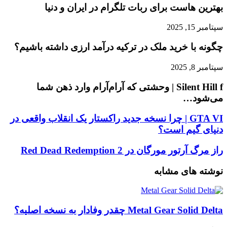
بهترین هاست برای ربات تلگرام در ایران و دنیا
سپتامبر 15, 2025
چگونه با خرید ملک در ترکیه درآمد ارزی داشته باشیم؟
سپتامبر 8, 2025
Silent Hill f | وحشتی که آرام‌آرام وارد ذهن شما
می‌شود…
GTA
GTA VI | چرا نسخه جدید راکستار یک انقلاب واقعی در
VI
دنیای گیم است؟
|
چرا
راز
راز مرگ آرتور مورگان در Red Dead Redemption 2
نسخه
مرگ
جدید
آرتور
نوشته های مشابه
راکستار
مورگان
یک
در
انقلاب
Red
واقعی
Dead
Metal Gear Solid Delta چقدر وفادار به نسخه اصلیه؟
در
Redemption
دنیای
2