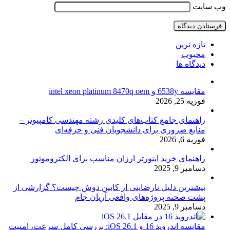
وب‌ سایت
تازه ترین
محبوب
دیدگاه ها
مقایسه 6538y و intel xeon platinum 8470q oem
فوریه 25, 2026
راهنمای جامع کتاب‌های کلیدی رشته مهندسی کامپیوتر –
منابع ضروری برای دانشجویان فنی و حرفه‌ای
فوریه 6, 2026
راهنمای خرید اینورتر ارزان مناسب برای الکتروموتور
دسامبر 9, 2025
بیشترین دلیل نارضایتی از کابین دوش چیست؟ گزارشی از
پشت صحنه پروژه‌های واقعی آریان جام
دسامبر 9, 2025
مقایسه اندروید 16 و iOS 26.1: بررسی کامل سرعت، امنیت