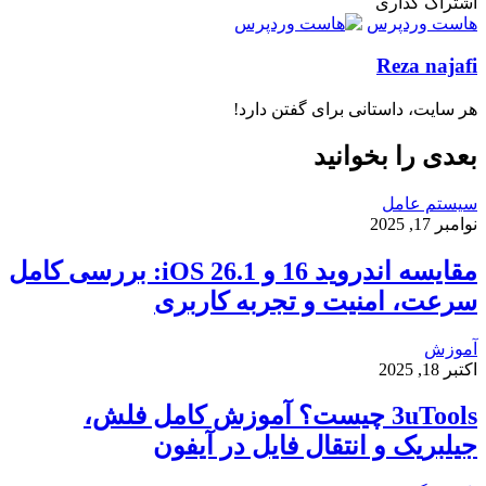
ایمیل
اشتراک گذاری
چاپ
واتس
ایکس
تلگرام
اشتراک
اسکایپ
لینکداین
فیسبوک
پینتریست
هاست وردپرس
آپ
گذاری
Reza najafi
با
ایمیل
هر سایت، داستانی برای گفتن دارد!
بعدی را بخوانید
سیستم عامل
نوامبر 17, 2025
مقایسه اندروید 16 و iOS 26.1: بررسی کامل
سرعت، امنیت و تجربه کاربری
آموزش
اکتبر 18, 2025
3uTools چیست؟ آموزش کامل فلش،
جیلبریک و انتقال فایل در آیفون