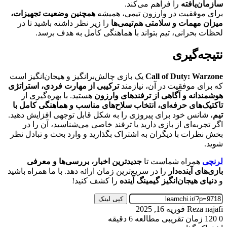
سازمان‌یافته
را فراهم می‌کند.
برای موفقیت در وارزون تیمی، همیشه
همچنین وضعیت تجهیزات،
میزان مهمات و سلامتی هم‌تیمی‌ها
را زیر نظر داشته باشید تا در
لحظات بحرانی، تیم بتواند با هماهنگی کامل به هدف برسد.
نتیجه‌گیری
Call of Duty: Warzone
یک بازی چالش‌برانگیز و هیجان‌انگیز است
که برای موفقیت در آن، نیازمند
ترکیبی از مهارت فردی، استراتژی
هوشمندانه و آگاهی از ترفندهای وارزون
هستید. با بهره‌گیری از
تاکتیک‌های حرفه‌ای، انتخاب سلاح‌های مناسب و هماهنگی کامل با
تیم
، شانس خود برای پیروزی را به شکل قابل توجهی افزایش دهید.
اگر تجربه‌ای از بازی دارید یا ترفند خاصی می‌شناسید، آن را در
بخش نظرات با دیگران به اشتراک بگذارید و وارد بحث و تبادل نظر
شوید.
لرنچی
همراه شماست تا
جدیدترین اخبار، بررسی‌ها و معرفی
بازی‌های آینده‌دار
را در سریع‌ترین زمان ارائه دهد. با ما همراه باشید
و
دنیای هیجان‌انگیز گیمینگ آینده
را کشف کنید!
کپی لینک
ارسال
Reza najafi
فوریه 16, 2025
به
0
120
زمان تقریبی مطالعه 6 دقیقه