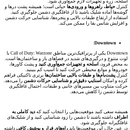
اسلحه، زره و تجهیزات لازم جمع‌آوری شود.
کنترل
حیاط، راهروها و ورودی‌ها
حیاتی است؛ همیشه پشت درها و
گوشه‌ها آماده شلیک باشید تا از غافلگیری دشمن جلوگیری کنید.
استفاده از ارتفاع طبقات بالایی و پنجره‌ها، شناسایی حرکت دشمن
و افزایش شانس بقا را ممکن می‌کند.
:
Downtown
Downtown یکی از پرترافیک‌ترین مناطق Call of Duty: Warzone با
لوت متنوع و درگیری‌های شدید در فضاهای باز و ساختمان‌ها است.
به محض فرود،
اسلحه و تجهیزات جمع‌آوری کنید
و پشت کاورها،
خودروها و موانع محیطی حرکت کنید تا آسیب کم ببینید.
کنترل
پشت‌بام‌ها و طبقات بالایی ساختمان‌ها
برتری تاکتیکی فراهم
کرده و امکان
اسنایپ دقیق‌تر و شناسایی حرکات دشمن
را می‌دهد.
حرکت متناوب بین مسیرهای جانبی و طبقات، احتمال غافلگیری
توسط دشمن را کاهش می‌دهد.
همیشه سعی کنید موقعیت‌هایی را انتخاب کنید که
دید کاملی به
اطراف
داشته باشند تا دشمن را زود شناسایی کنید و از شلیک‌های
غافلگیرانه جلوگیری شود.
در عین حال، این موقعیت‌ها باید
راه‌های فرار و پوشش کافی
داشته