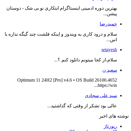
بهترین دوره ادمینی اینستاگرام ابتکاری نو بی شک - دوستان
پیشن...
حمیدرضا
سلام و درود کاری به ویندوز و اینکه فلشت چند گیگه نداره با
اس...
setayesh
سلام،از کجا میتونم دانلود کنم ؟...
سعید ن
Optimum 11 24H2 [Pro] v4.6 • OS Build 26100.4652
https://win...
سید علی سجادی
عالی بود تشکر از وقتی که گذاشتید...
نوشته های اخیر
رپورتاژ