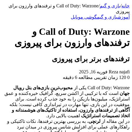
برای
خانه
/
بازی و گیم
/
Call of Duty: Warzone و ترفندهای وارزون برای
پیروزی
آموزش
بازی و گیم
گوشی موبایل
Call of Duty: Warzone و
ترفندهای وارزون برای پیروزی
ترفندهای برتر برای پیروزی
ارسال
Reza najafi
فوریه 16, 2025
به
0
120
زمان تقریبی مطالعه 6 دقیقه
ایمیل
Call of Duty: Warzone یکی از
محبوب‌ترین بازی‌های بتل رویال
جهان
است که با ترکیبی از اکشن سریع، گرافیک خیره‌کننده و عمق
استراتژیک، میلیون‌ها بازیکن را به خود جذب کرده است. برای
موفقیت در این بازی، تنها مهارت در تیراندازی کافی نیست؛ بلکه
آگاهی از ترفندهای وارزون، استفاده از تاکتیک‌های هوشمندانه و
اتخاذ تصمیمات استراتژیک
اهمیت بالایی دارد.
در این مقاله از
لرنچی
، به بررسی بهترین ترفندها، نکات تاکتیکی و
راهکارهای عملی برای افزایش شانس پیروزی در میدان نبرد