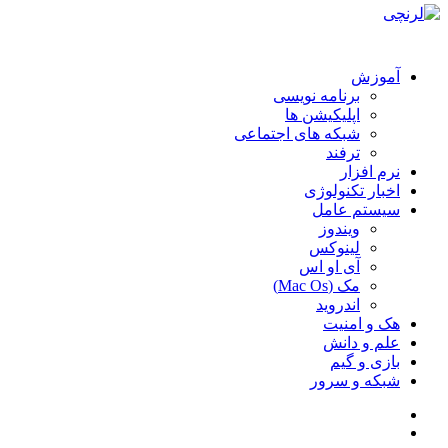
آموزش
برنامه نویسی
اپلیکیشن ها
شبکه های اجتماعی
ترفند
نرم افزار
اخبار تکنولوژی
سیستم عامل
ویندوز
لینوکس
آی او اس
مک (Mac Os)
اندروید
هک و امنیت
علم و دانش
بازی و گیم
شبکه و سرور
سایدبار
جستجو