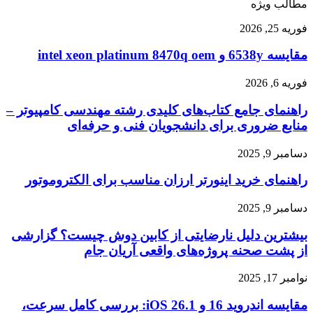
مطالب ویژه
مقایسه
فوریه 25, 2026
6538y
و
مقایسه 6538y و intel xeon platinum 8470q oem
intel
xeon
راهنمای
فوریه 6, 2026
platinum
جامع
8470q
راهنمای جامع کتاب‌های کلیدی رشته مهندسی کامپیوتر –
کتاب‌های
oem
کلیدی
منابع ضروری برای دانشجویان فنی و حرفه‌ای
رشته
مهندسی
راهنمای
دسامبر 9, 2025
کامپیوتر
خرید
–
راهنمای خرید اینورتر ارزان مناسب برای الکتروموتور
اینورتر
منابع
ارزان
ضروری
مناسب
بیشترین
دسامبر 9, 2025
برای
برای
دلیل
دانشجویان
الکتروموتور
بیشترین دلیل نارضایتی از کابین دوش چیست؟ گزارشی
نارضایتی
فنی
از
از پشت صحنه پروژه‌های واقعی آریان جام
و
کابین
حرفه‌ای
دوش
مقایسه
نوامبر 17, 2025
چیست؟
اندروید
گزارشی
16
مقایسه اندروید 16 و iOS 26.1: بررسی کامل سرعت،