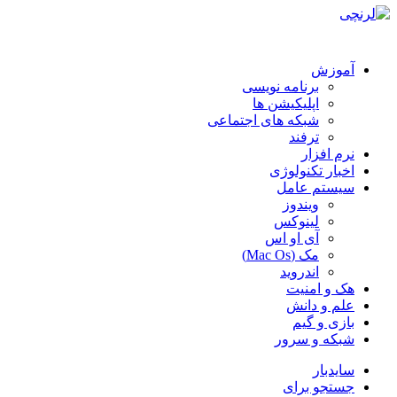
آموزش
برنامه نویسی
اپلیکیشن ها
شبکه های اجتماعی
ترفند
نرم افزار
اخبار تکنولوژی
سیستم عامل
ویندوز
لینوکس
آی او اس
مک (Mac Os)
اندروید
هک و امنیت
علم و دانش
بازی و گیم
شبکه و سرور
سایدبار
جستجو برای