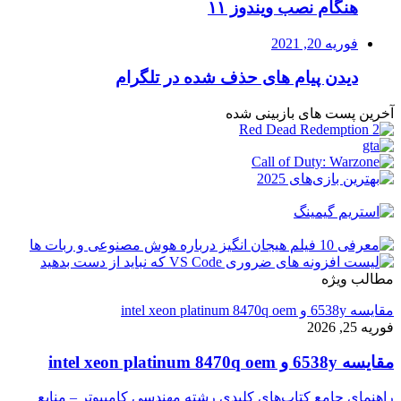
هنگام نصب ویندوز ۱۱
فوریه 20, 2021
دیدن پیام های حذف شده در تلگرام
آخرین پست های بازبینی شده
مطالب ویژه
مقایسه 6538y و intel xeon platinum 8470q oem
فوریه 25, 2026
مقایسه 6538y و intel xeon platinum 8470q oem
راهنمای جامع کتاب‌های کلیدی رشته مهندسی کامپیوتر – منابع