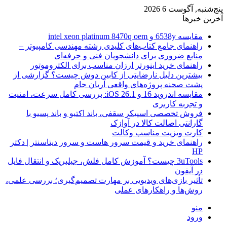
پنج‌شنبه, آگوست 6 2026
آخرین خبرها
مقایسه 6538y و intel xeon platinum 8470q oem
راهنمای جامع کتاب‌های کلیدی رشته مهندسی کامپیوتر –
منابع ضروری برای دانشجویان فنی و حرفه‌ای
راهنمای خرید اینورتر ارزان مناسب برای الکتروموتور
بیشترین دلیل نارضایتی از کابین دوش چیست؟ گزارشی از
پشت صحنه پروژه‌های واقعی آریان جام
مقایسه اندروید 16 و iOS 26.1: بررسی کامل سرعت، امنیت
و تجربه کاربری
فروش تخصصی اسپیکر سقفی، باند اکتیو و باند پسیو با
گارانتی اصالت کالا در آوازک
کارت ویزیت مناسب وکالت
راهنمای خرید و قیمت سرور هاست و سرور دیتاسنتر | دکتر
HP
3uTools چیست؟ آموزش کامل فلش، جیلبریک و انتقال فایل
در آیفون
تأثیر بازی‌های ویدیویی بر مهارت تصمیم‌گیری؛ بررسی علمی،
روش‌ها و راهکارهای عملی
منو
ورود