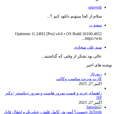
setayesh
سلام،از کجا میتونم دانلود کنم ؟...
سعید ن
Optimum 11 24H2 [Pro] v4.6 • OS Build 26100.4652
https://win...
سید علی سجادی
عالی بود تشکر از وقتی که گذاشتید...
نوشته های اخیر
رپورتاژ
کارت ویزیت مناسب وکالت
اکتبر 27, 2025
راهنمای خرید و قیمت سرور هاست و سرور دیتاسنتر | دکتر
HP
اکتبر 27, 2025
3uTools چیست؟ آموزش کامل فلش، جیلبریک و انتقال فایل