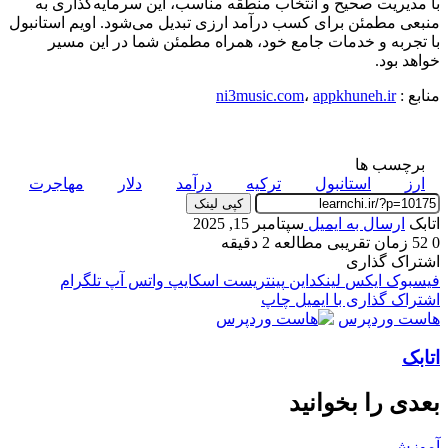
با مدیریت صحیح و انتخاب منطقه مناسب، این سرمایه‌گذاری به
منبعی مطمئن برای کسب درآمد ارزی تبدیل می‌شود. اویم استانبول
با تجربه و خدمات جامع خود، همراه مطمئن شما در این مسیر
خواهد بود.
منابع :
appkhuneh.ir
،
ni3music.com
برچسب ها
ارز
استانبول
ترکیه
درآمد
دلار
مهاجرت
کپی لینک
اتابک
ارسال به ایمیل
سپتامبر 15, 2025
0
52
زمان تقریبی مطالعه 2 دقیقه
اشتراک گذاری
فیسبوک
ایکس
لینکداین
پینتریست
اسکایپ
واتس آپ
تلگرام
اشتراک گذاری با ایمیل
چاپ
هاست وردپرس
اتابک
بعدی را بخوانید
آموزش