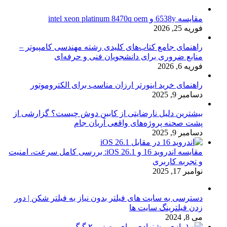
مقایسه 6538y و intel xeon platinum 8470q oem
فوریه 25, 2026
راهنمای جامع کتاب‌های کلیدی رشته مهندسی کامپیوتر –
منابع ضروری برای دانشجویان فنی و حرفه‌ای
فوریه 6, 2026
راهنمای خرید اینورتر ارزان مناسب برای الکتروموتور
دسامبر 9, 2025
بیشترین دلیل نارضایتی از کابین دوش چیست؟ گزارشی از
پشت صحنه پروژه‌های واقعی آریان جام
دسامبر 9, 2025
مقایسه اندروید 16 و iOS 26.1: بررسی کامل سرعت، امنیت
و تجربه کاربری
نوامبر 17, 2025
دسترسی به سایت های فیلتر بدون نیاز به فیلتر شکن | دور
زدن فیلترینگ سایت ها
می 8, 2024