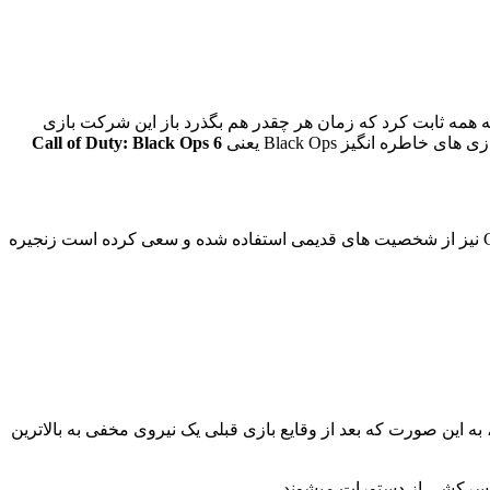
 باری دیگر با انتشار شاهکار دیگری از این سری به همه ثابت کرد که زمان هر چقدر هم بگذرد باز این شرکت بازی
 انگیز Black Ops یعنی
Call of Duty: Black Ops 6
از تاریخ انتشار اولین نسخه از سری Black Ops بیشتر از 14 سال گذشته است؛ اما همچنان شاهد این هستیم که در Call of Duty: Black Ops 6 نیز از شخصیت های قدیمی استفاده شده و سعی کرده است زنجیره
Call یک بازی اکشن و جاسوسی که در دهه 90 میلادی اتفاق میافتد که ادامه داستان بازی Black Ops Cold War میباشد، به این صورت که بعد از وقایع بازی قبلی یک نیروی مخفی به بالاترین
به سرکشی از دستورات میشوند.