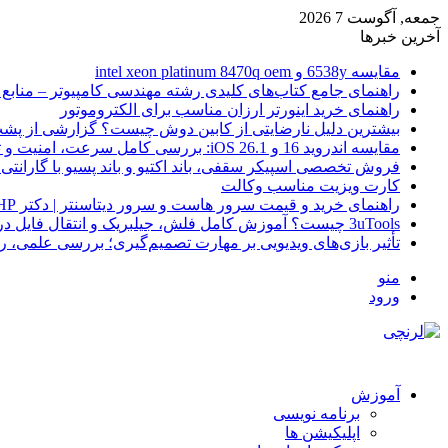
جمعه, آگوست 7 2026
آخرین خبرها
مقایسه 6538y و intel xeon platinum 8470q oem
راهنمای جامع کتاب‌های کلیدی رشته مهندسی کامپیوتر – منابع
راهنمای خرید اینورتر ارزان مناسب برای الکتروموتور
بیشترین دلیل نارضایتی از کابین دوش چیست؟ گزارشی از پشت
مقایسه اندروید 16 و iOS 26.1: بررسی کامل سرعت، امنیت و تجربه کاربری
فروش تخصصی اسپیکر سقفی، باند اکتیو و باند پسیو با گارانتی 
کارت ویزیت مناسب وکالت
راهنمای خرید و قیمت سرور هاست و سرور دیتاسنتر | دکتر HP
3uTools چیست؟ آموزش کامل فلش، جیلبریک و انتقال فایل در آیفون
تأثیر بازی‌های ویدیویی بر مهارت تصمیم‌گیری؛ بررسی علمی، 
منو
ورود
آموزش
برنامه نویسی
اپلیکیشن ها