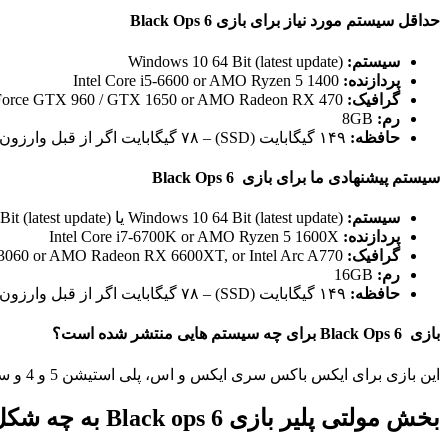
حداقل سیستم مورد نیاز برای بازی Black Ops 6
سیستم
:
Windows 10 64 Bit (latest update)
پردازنده
:
Intel Core i5-6600 or AMO Ryzen 5 1400
گرافیک
:
NVIDIA GeForce GTX 960 / GTX 1650 or AMO Radeon RX 470
رم
:
8GB
حافظه
:
۱۴۹ گیگابایت (SSD) – ۷۸ گیگابایت اگر از قبل وارزون و COD HQ را نصب کرده باشید.
سیستم پیشنهادی
ما برای بازی
Black Ops 6
سیستم
:
Windows 10 64 Bit (latest update) یا Windows 11 64 Bit (latest update)
پردازنده
:
Intel Core i7-6700K or AMO Ryzen 5 1600X
گرافیک
:
060 or AMO Radeon RX 6600XT, or Intel Arc A770
رم
:
16GB
حافظه
:
۱۴۹ گیگابایت (SSD) – ۷۸ گیگابایت اگر از قبل وارزون و COD HQ را نصب کرده باشید.
بازی
Black Ops 6
برای چه سیستم هایی منتشر شده است؟
این بازی برای ایکس باکس سری ایکس و اس، پلی استیشن 5 و 4 و سیستم های ویندوزی توسط تری آرک و ریون سافتور ساخته شده و بدست اکتیویژن منتشر شده است.
بخش مولتی پلیر بازی Black ops 6 به چه شکل است؟