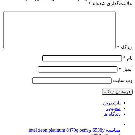
علامت‌گذاری شده‌اند
*
دیدگاه
*
نام
*
ایمیل
*
وب‌ سایت
تازه ترین
محبوب
دیدگاه ها
مقایسه 6538y و intel xeon platinum 8470q oem