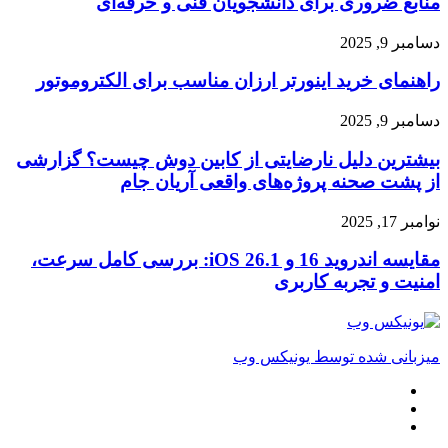
منابع ضروری برای دانشجویان فنی و حرفه‌ای
رشته
مهندسی
راهنمای
دسامبر 9, 2025
کامپیوتر
خرید
–
راهنمای خرید اینورتر ارزان مناسب برای الکتروموتور
اینورتر
منابع
ارزان
ضروری
مناسب
بیشترین
دسامبر 9, 2025
برای
برای
دلیل
دانشجویان
الکتروموتور
بیشترین دلیل نارضایتی از کابین دوش چیست؟ گزارشی
نارضایتی
فنی
از
از پشت صحنه پروژه‌های واقعی آریان جام
و
کابین
حرفه‌ای
دوش
مقایسه
نوامبر 17, 2025
چیست؟
اندروید
گزارشی
16
مقایسه اندروید 16 و iOS 26.1: بررسی کامل سرعت،
از
و
امنیت و تجربه کاربری
پشت
iOS
صحنه
26.1:
پروژه‌های
بررسی
واقعی
کامل
میزبانی شده توسط یونیکس وب
آریان
سرعت،
جام
امنیت
لینکداین
و
تلگرام
تجربه
خوراک
کاربری