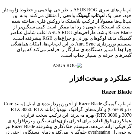
لپ‌تاپ‌های سری ASUS ROG با طراحی تهاجمی و خطوط زاویه‌دار
خود، حس یک
لپ‌تاپ گیمینگ
واقعی را منتقل می‌کنند. بدنه این
لپ‌تاپ‌ها معمولاً از ترکیب پلاستیک با روکش فلزی ساخته شده
است که استحکام خوبی دارد اما ممکن است کمی سنگین‌تر از
Razer Blade باشد. طراحی‌های ASUS ROG اغلب شامل عناصر
گیمینگ مانند لوگوهای نورانی و چراغ‌های RGB پیشرفته است.
سیستم نورپردازی Aura Sync در این لپ‌تاپ‌ها، امکان هماهنگی
چراغ‌ها با سایر دستگاه‌های سازگار را فراهم می‌کند که برای
گیمرهای حرفه‌ای بسیار جذاب است.
عملکرد و سخت‌افزار
Razer Blade
لپ‌تاپ گیمینگ Razer Blade از آخرین پردازنده‌های اینتل (مانند Core
i7 و Core i9) و کارت‌های گرافیک انویدیا (مانند RTX 3060، RTX
3070 و RTX 3080) بهره می‌برند. این ترکیب سخت‌افزاری،
عملکردی فوق‌العاده برای اجرای بازی‌های سنگین و نرم‌افزارهای
گرافیکی ارائه می‌دهد. سیستم خنک‌کاری پیشرفته Razer Blade نیز
به خوبی از overheating جلوگیری می‌کند و دمای دستگاه را حتی در