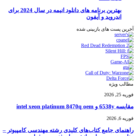
بهترین برنامه های دانلود انیمه در سال 2024 برای
اندروید و آیفون
آخرین پست های بازبینی شده
مطالب ویژه
مقایسه
فوریه 25, 2026
6538y
و
مقایسه 6538y و intel xeon platinum 8470q oem
intel
xeon
راهنمای
فوریه 6, 2026
platinum
جامع
8470q
راهنمای جامع کتاب‌های کلیدی رشته مهندسی کامپیوتر –
کتاب‌های
oem
کلیدی