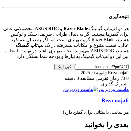
نتیجه‌گیری
هر دو لپ‌تاپ گیمینگ
Razer Blade
و
ASUS ROG
محصولاتی عالی
برای گیمرها هستند. اگر به دنبال طراحی ظریف، سبک و لوکس
هستید، Razer Blade گزینه بهتری است. اما اگر به دنبال عملکرد
عالی، قیمت متنوع و امکانات پیشرفته در یک
لپ‌تاپ گیمینگ
هستید، ASUS ROG می‌تواند انتخاب بهتری باشد. در نهایت، انتخاب
بین این دو لپ‌تاپ گیمینگ به نیازها و بودجه شما بستگی دارد.
کپی لینک
ارسال
Reza najafi
ژانویه 9, 2025
به
0
73
زمان تقریبی مطالعه 3 دقیقه
ایمیل
اشتراک گذاری
چاپ
واتس
ایکس
تلگرام
اشتراک
اسکایپ
لینکداین
فیسبوک
پینتریست
هاست وردپرس
آپ
گذاری
Reza najafi
با
ایمیل
هر سایت، داستانی برای گفتن دارد!
بعدی را بخوانید