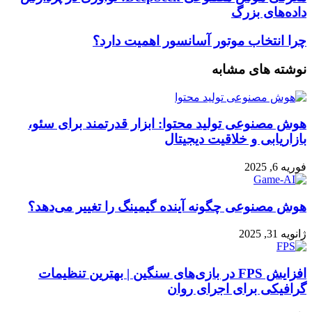
هوش
داده‌های بزرگ
مصنوعی
DeepSeek:
چرا
چرا انتخاب موتور آسانسور اهمیت دارد؟
نوآوری
انتخاب
در
موتور
نوشته های مشابه
پردازش
آسانسور
داده‌های
اهمیت
بزرگ
دارد؟
هوش مصنوعی تولید محتوا: ابزار قدرتمند برای سئو،
بازاریابی و خلاقیت دیجیتال
فوریه 6, 2025
هوش مصنوعی چگونه آینده گیمینگ را تغییر می‌دهد؟
ژانویه 31, 2025
افزایش FPS در بازی‌های سنگین | بهترین تنظیمات
گرافیکی برای اجرای روان