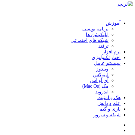
آموزش
برنامه نویسی
اپلیکیشن ها
شبکه های اجتماعی
ترفند
نرم افزار
اخبار تکنولوژی
سیستم عامل
ویندوز
لینوکس
آی او اس
مک (Mac Os)
اندروید
هک و امنیت
علم و دانش
بازی و گیم
شبکه و سرور
سایدبار
جستجو