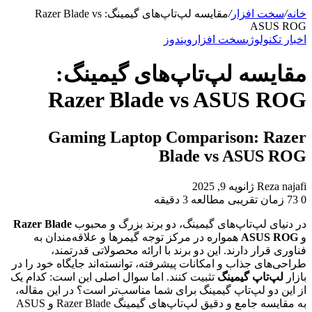
برای
خانه
/
سخت افزار
/
مقایسه لپ‌تاپ‌های گیمینگ: Razer Blade vs
ASUS ROG
اخبار تکنولوژی
سخت افزار
ویندوز
مقایسه لپ‌تاپ‌های گیمینگ:
Razer Blade vs ASUS ROG
Gaming Laptop Comparison: Razer
Blade vs ASUS ROG
ارسال
Reza najafi
ژانویه 9, 2025
به
0
73
زمان تقریبی مطالعه 3 دقیقه
ایمیل
در دنیای لپ‌تاپ‌های گیمینگ، دو برند بزرگ و محبوب
Razer Blade
و
ASUS ROG
همواره در مرکز توجه گیمرها و علاقه‌مندان به
فناوری قرار دارند. این دو برند با ارائه محصولاتی قدرتمند،
طراحی‌های جذاب و امکانات پیشرفته، توانسته‌اند جایگاه خود را در
بازار
لپ‌تاپ گیمینگ
تثبیت کنند. اما سوال اصلی این است: کدام یک
از این دو لپ‌تاپ گیمینگ برای شما مناسب‌تر است؟ در این مقاله،
به مقایسه جامع و دقیق لپ‌تاپ‌های گیمینگ Razer Blade و ASUS