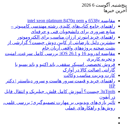
پنج‌شنبه, آگوست 6 2026
آخرین خبرها
مقایسه 6538y و intel xeon platinum 8470q oem
راهنمای جامع کتاب‌های کلیدی رشته مهندسی کامپیوتر –
منابع ضروری برای دانشجویان فنی و حرفه‌ای
راهنمای خرید اینورتر ارزان مناسب برای الکتروموتور
بیشترین دلیل نارضایتی از کابین دوش چیست؟ گزارشی از
پشت صحنه پروژه‌های واقعی آریان جام
مقایسه اندروید 16 و iOS 26.1: بررسی کامل سرعت، امنیت
و تجربه کاربری
فروش تخصصی اسپیکر سقفی، باند اکتیو و باند پسیو با
گارانتی اصالت کالا در آوازک
کارت ویزیت مناسب وکالت
راهنمای خرید و قیمت سرور هاست و سرور دیتاسنتر | دکتر
HP
3uTools چیست؟ آموزش کامل فلش، جیلبریک و انتقال فایل
در آیفون
تأثیر بازی‌های ویدیویی بر مهارت تصمیم‌گیری؛ بررسی علمی،
روش‌ها و راهکارهای عملی
منو
ورود