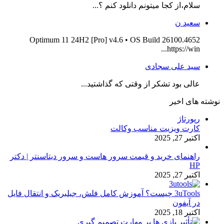
سلام،از کجا میتونم دانلود کنم ؟...
سعید ن
Optimum 11 24H2 [Pro] v4.6 • OS Build 26100.4652
https://win...
سید علی سجادی
عالی بود تشکر از وقتی که گذاشتید...
نوشته های اخیر
رپورتاژ
کارت ویزیت مناسب وکالت
اکتبر 27, 2025
راهنمای خرید و قیمت سرور هاست و سرور دیتاسنتر | دکتر
HP
اکتبر 27, 2025
3uTools چیست؟ آموزش کامل فلش، جیلبریک و انتقال فایل
در آیفون
اکتبر 18, 2025