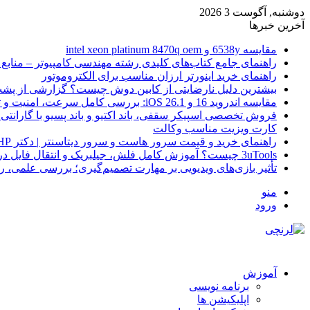
دوشنبه, آگوست 3 2026
آخرین خبرها
مقایسه 6538y و intel xeon platinum 8470q oem
راهنمای جامع کتاب‌های کلیدی رشته مهندسی کامپیوتر – منابع
راهنمای خرید اینورتر ارزان مناسب برای الکتروموتور
بیشترین دلیل نارضایتی از کابین دوش چیست؟ گزارشی از پشت
مقایسه اندروید 16 و iOS 26.1: بررسی کامل سرعت، امنیت و تجربه کاربری
فروش تخصصی اسپیکر سقفی، باند اکتیو و باند پسیو با گارانتی 
کارت ویزیت مناسب وکالت
راهنمای خرید و قیمت سرور هاست و سرور دیتاسنتر | دکتر HP
3uTools چیست؟ آموزش کامل فلش، جیلبریک و انتقال فایل در آیفون
تأثیر بازی‌های ویدیویی بر مهارت تصمیم‌گیری؛ بررسی علمی، 
منو
ورود
آموزش
برنامه نویسی
اپلیکیشن ها