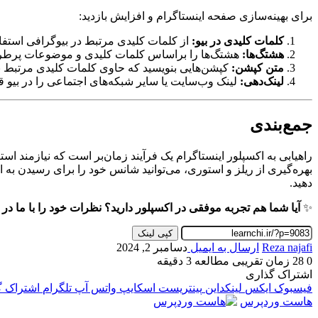
برای بهینه‌سازی صفحه اینستاگرام و افزایش بازدید:
کلمات کلیدی در بیو:
از کلمات کلیدی مرتبط در بیوگرافی استفاده
هشتگ‌ها:
هشتگ‌ها را براساس کلمات کلیدی و موضوعات پرطرفد
متن کپشن:
کپشن‌هایی بنویسید که حاوی کلمات کلیدی مرتبط ب
لینک‌دهی:
لینک وب‌سایت یا سایر شبکه‌های اجتماعی را در بیو قر
جمع‌بندی
راهیابی به اکسپلور اینستاگرام یک فرآیند زمان‌بر است که نیازمند ا
بهره‌گیری از ریلز و استوری، می‌توانید شانس خود را برای رسیدن به ا
دهید.
✨
آیا شما هم تجربه موفقی در اکسپلور دارید؟ نظرات خود را با ما در م
کپی لینک
Reza najafi
ارسال به ایمیل
دسامبر 2, 2024
0
28
زمان تقریبی مطالعه 3 دقیقه
اشتراک گذاری
فیسبوک
ایکس
لینکداین
پینتریست
اسکایپ
واتس آپ
تلگرام
اشتراک گذ
هاست وردپرس