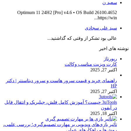
سعید ن
Optimum 11 24H2 [Pro] v4.6 • OS Build 26100.4652
https://win...
سید علی سجادی
عالی بود تشکر از وقتی که گذاشتید...
نوشته های اخیر
رپورتاژ
کارت ویزیت مناسب وکالت
اکتبر 27, 2025
راهنمای خرید و قیمت سرور هاست و سرور دیتاسنتر | دکتر
HP
اکتبر 27, 2025
3uTools چیست؟ آموزش کامل فلش، جیلبریک و انتقال فایل
در آیفون
اکتبر 18, 2025
تأثیر بازی‌های ویدیویی بر مهارت تصمیم‌گیری؛ بررسی علمی،
روش‌ها و راهکارهای عملی