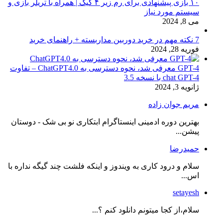
۱۰ بازی پیشنهادی برای رم زیر ۴ گیگ | همراه با تریلر بازی و
سیستم مورد نیاز
می 8, 2024
7 نکته مهم در خرید دوربین مداربسته + راهنمای خرید
فوریه 28, 2024
GPT-4 معرفی شد، نحوه دسترسی به ChatGPT4.0 – تفاوت
chat GPT-4 با نسخه 3.5
ژانویه 3, 2024
مریم جوان زاده
بهترین دوره ادمینی اینستاگرام ابتکاری نو بی شک - دوستان
پیشن...
حمیدرضا
سلام و درود کاری به ویندوز و اینکه فلشت چند گیگه نداره با
اس...
setayesh
سلام،از کجا میتونم دانلود کنم ؟...