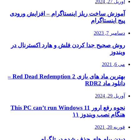
آوریل 27, 2024
آموزش ساخت ریلز اینستاگرام – افزایش ورودی
پیج اینستاگرام
دسامبر 7, 2023
روش صحیح جدا کردن فلش و هارد اکسترنال در
ویندوز
می 6, 2021
بهترین ماد های بازی Red Dead Redemption 2 –
دانلود ماد RDR2
آوریل 29, 2024
نحوه رفع ارور This PC can’t run Windows 11
هنگام نصب ویندوز ۱۱
فوریه 20, 2021
دیدن پیام های حذف شده در تلگرام