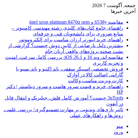
جمعه, آگوست 7 2026
آخرین خبرها
مقایسه 6538y و intel xeon platinum 8470q oem
راهنمای جامع کتاب‌های کلیدی رشته مهندسی کامپیوتر –
منابع ضروری برای دانشجویان فنی و حرفه‌ای
راهنمای خرید اینورتر ارزان مناسب برای الکتروموتور
بیشترین دلیل نارضایتی از کابین دوش چیست؟ گزارشی از
پشت صحنه پروژه‌های واقعی آریان جام
مقایسه اندروید 16 و iOS 26.1: بررسی کامل سرعت، امنیت
و تجربه کاربری
فروش تخصصی اسپیکر سقفی، باند اکتیو و باند پسیو با
گارانتی اصالت کالا در آوازک
کارت ویزیت مناسب وکالت
راهنمای خرید و قیمت سرور هاست و سرور دیتاسنتر | دکتر
HP
3uTools چیست؟ آموزش کامل فلش، جیلبریک و انتقال فایل
در آیفون
تأثیر بازی‌های ویدیویی بر مهارت تصمیم‌گیری؛ بررسی علمی،
روش‌ها و راهکارهای عملی
منو
ورود