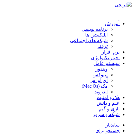
آموزش
برنامه نویسی
اپلیکیشن ها
شبکه های اجتماعی
ترفند
نرم افزار
اخبار تکنولوژی
سیستم عامل
ویندوز
لینوکس
آی او اس
مک (Mac Os)
اندروید
هک و امنیت
علم و دانش
بازی و گیم
شبکه و سرور
سایدبار
جستجو برای