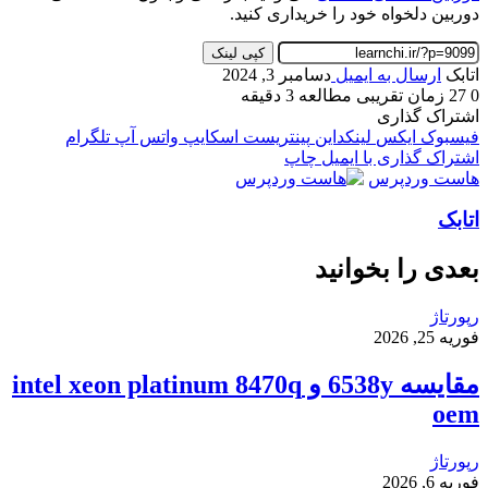
دوربین دلخواه خود را خریداری کنید.
کپی لینک
اتابک
ارسال به ایمیل
دسامبر 3, 2024
0
27
زمان تقریبی مطالعه 3 دقیقه
اشتراک گذاری
فیسبوک
ایکس
لینکداین
پینتریست
اسکایپ
واتس آپ
تلگرام
اشتراک گذاری با ایمیل
چاپ
هاست وردپرس
اتابک
بعدی را بخوانید
رپورتاژ
فوریه 25, 2026
مقایسه 6538y و intel xeon platinum 8470q
oem
رپورتاژ
فوریه 6, 2026