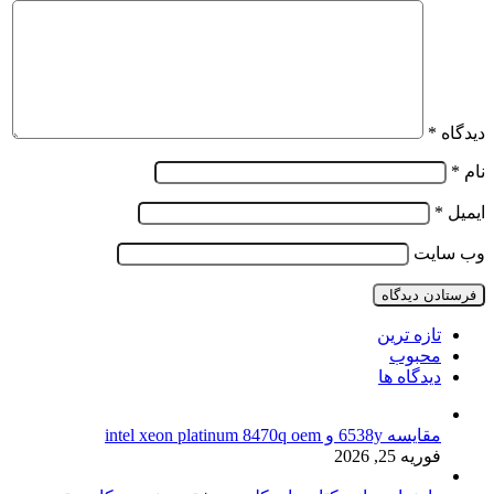
دیدگاه
*
نام
*
ایمیل
*
وب‌ سایت
تازه ترین
محبوب
دیدگاه ها
مقایسه 6538y و intel xeon platinum 8470q oem
فوریه 25, 2026