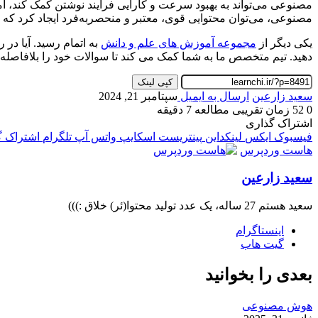
مصنوعی می‌تواند به بهبود سرعت و کارایی فرآیند نوشتن کمک کند، ام
مصنوعی، می‌توان محتوایی قوی، معتبر و منحصربه‌فرد ایجاد کرد که ه
یکی دیگر از
مجموعه آموزش های علم و دانش
به اتمام رسید. آیا در
دهید. تیم متخصص ما به شما کمک می کند تا سوالات خود را بلافاصله 
کپی لینک
سعید زارعین
ارسال به ایمیل
سپتامبر 21, 2024
0
52
زمان تقریبی مطالعه 7 دقیقه
اشتراک گذاری
فیسبوک
ایکس
لینکداین
پینتریست
اسکایپ
واتس آپ
تلگرام
اشتراک گذ
هاست وردپرس
سعید زارعین
سعید هستم 27 ساله، یک عدد تولید محتوا(ئر) خلاق :)))
اینستاگرام
گیت ‌هاب
بعدی را بخوانید
هوش مصنوعی