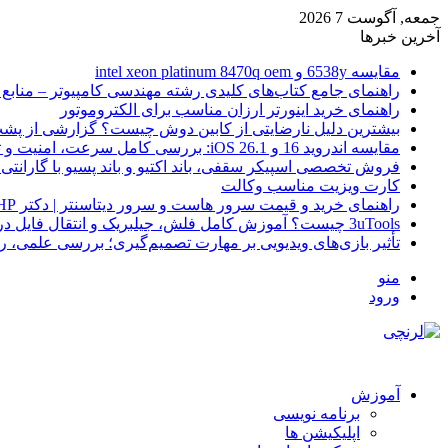
جمعه, آگوست 7 2026
آخرین خبرها
مقایسه 6538y و intel xeon platinum 8470q oem
راهنمای جامع کتاب‌های کلیدی رشته مهندسی کامپیوتر – منابع
راهنمای خرید اینورتر ارزان مناسب برای الکتروموتور
بیشترین دلیل نارضایتی از کابین دوش چیست؟ گزارشی از پشت
مقایسه اندروید 16 و iOS 26.1: بررسی کامل سرعت، امنیت و تجربه کاربری
فروش تخصصی اسپیکر سقفی، باند اکتیو و باند پسیو با گارانتی 
کارت ویزیت مناسب وکالت
راهنمای خرید و قیمت سرور هاست و سرور دیتاسنتر | دکتر HP
3uTools چیست؟ آموزش کامل فلش، جیلبریک و انتقال فایل در آیفون
تأثیر بازی‌های ویدیویی بر مهارت تصمیم‌گیری؛ بررسی علمی، 
منو
ورود
آموزش
برنامه نویسی
اپلیکیشن ها