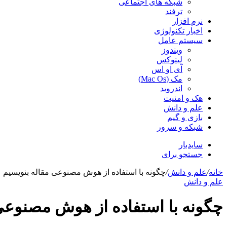
شبکه های اجتماعی
ترفند
نرم افزار
اخبار تکنولوژی
سیستم عامل
ویندوز
لینوکس
آی او اس
مک (Mac Os)
اندروید
هک و امنیت
علم و دانش
بازی و گیم
شبکه و سرور
سایدبار
جستجو برای
خانه
/
علم و دانش
/
چگونه با استفاده از هوش مصنوعی مقاله بنویسیم
علم و دانش
چگونه با استفاده از هوش مصنوعی