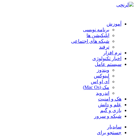
آموزش
برنامه نویسی
اپلیکیشن ها
شبکه های اجتماعی
ترفند
نرم افزار
اخبار تکنولوژی
سیستم عامل
ویندوز
لینوکس
آی او اس
مک (Mac Os)
اندروید
هک و امنیت
علم و دانش
بازی و گیم
شبکه و سرور
سایدبار
جستجو برای