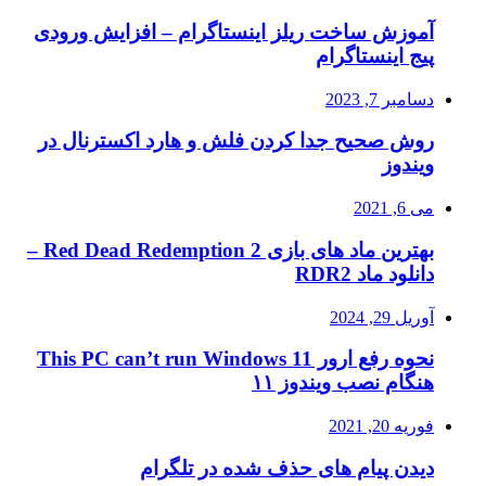
آموزش ساخت ریلز اینستاگرام – افزایش ورودی
پیج اینستاگرام
دسامبر 7, 2023
روش صحیح جدا کردن فلش و هارد اکسترنال در
ویندوز
می 6, 2021
بهترین ماد های بازی Red Dead Redemption 2 –
دانلود ماد RDR2
آوریل 29, 2024
نحوه رفع ارور This PC can’t run Windows 11
هنگام نصب ویندوز ۱۱
فوریه 20, 2021
دیدن پیام های حذف شده در تلگرام