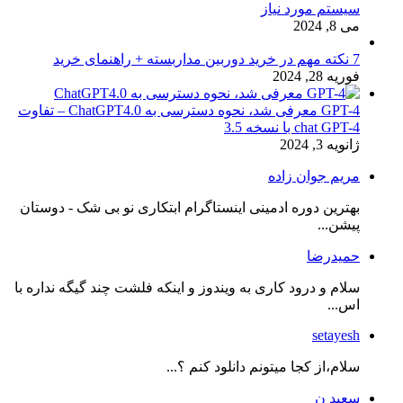
سیستم مورد نیاز
می 8, 2024
7 نکته مهم در خرید دوربین مداربسته + راهنمای خرید
فوریه 28, 2024
GPT-4 معرفی شد، نحوه دسترسی به ChatGPT4.0 – تفاوت
chat GPT-4 با نسخه 3.5
ژانویه 3, 2024
مریم جوان زاده
بهترین دوره ادمینی اینستاگرام ابتکاری نو بی شک - دوستان
پیشن...
حمیدرضا
سلام و درود کاری به ویندوز و اینکه فلشت چند گیگه نداره با
اس...
setayesh
سلام،از کجا میتونم دانلود کنم ؟...
سعید ن