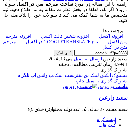
رابطه با این مقاله در مورد
ساخت مترجم متن در اکسل
سوالی
دارید؟ اگر بله، لطفاً در بخش نظرات مقاله به ما اطلاع دهید. تیم
متخصص ما به شما کمک می کند تا سوالات خود را بلافاصله حل
کنید.
برچسب ها
افزونه اکسل
افزونه شخص ثالث اکسل
افزونه مترجم
متن اکسل
تابع GOOGLETRANSLATE در اکسل
مترجم
متن در اکسل
کپی لینک
سعید زارعین
ارسال به ایمیل
می 13, 2024
1
4,999
زمان تقریبی مطالعه 3 دقیقه
اشتراک گذاری
فیسبوک
ایکس
لینکداین
پینتریست
اسکایپ
واتس آپ
تلگرام
اشتراک گذاری با ایمیل
چاپ
هاست وردپرس
سعید زارعین
سعید هستم 27 ساله، یک عدد تولید محتوا(ئر) خلاق :)))
اینستاگرام
گیت ‌هاب