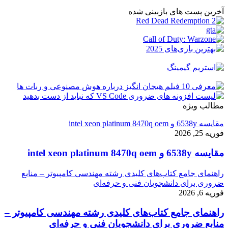
آخرین پست های بازبینی شده
مطالب ویژه
مقایسه 6538y و intel xeon platinum 8470q oem
فوریه 25, 2026
مقایسه 6538y و intel xeon platinum 8470q oem
راهنمای جامع کتاب‌های کلیدی رشته مهندسی کامپیوتر – منابع
ضروری برای دانشجویان فنی و حرفه‌ای
فوریه 6, 2026
راهنمای جامع کتاب‌های کلیدی رشته مهندسی کامپیوتر –
منابع ضروری برای دانشجویان فنی و حرفه‌ای