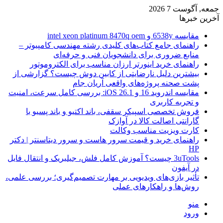
جمعه, آگوست 7 2026
آخرین خبرها
مقایسه 6538y و intel xeon platinum 8470q oem
راهنمای جامع کتاب‌های کلیدی رشته مهندسی کامپیوتر –
منابع ضروری برای دانشجویان فنی و حرفه‌ای
راهنمای خرید اینورتر ارزان مناسب برای الکتروموتور
بیشترین دلیل نارضایتی از کابین دوش چیست؟ گزارشی از
پشت صحنه پروژه‌های واقعی آریان جام
مقایسه اندروید 16 و iOS 26.1: بررسی کامل سرعت، امنیت
و تجربه کاربری
فروش تخصصی اسپیکر سقفی، باند اکتیو و باند پسیو با
گارانتی اصالت کالا در آوازک
کارت ویزیت مناسب وکالت
راهنمای خرید و قیمت سرور هاست و سرور دیتاسنتر | دکتر
HP
3uTools چیست؟ آموزش کامل فلش، جیلبریک و انتقال فایل
در آیفون
تأثیر بازی‌های ویدیویی بر مهارت تصمیم‌گیری؛ بررسی علمی،
روش‌ها و راهکارهای عملی
منو
ورود