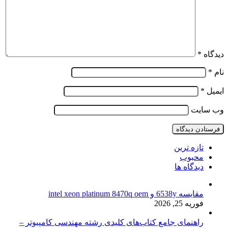
دیدگاه
*
نام
*
ایمیل
*
وب‌ سایت
تازه ترین
محبوب
دیدگاه ها
مقایسه 6538y و intel xeon platinum 8470q oem
فوریه 25, 2026
راهنمای جامع کتاب‌های کلیدی رشته مهندسی کامپیوتر –