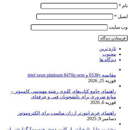
نام
*
ایمیل
*
وب‌ سایت
تازه ترین
محبوب
دیدگاه ها
مقایسه 6538y و intel xeon platinum 8470q oem
فوریه 25, 2026
راهنمای جامع کتاب‌های کلیدی رشته مهندسی کامپیوتر –
منابع ضروری برای دانشجویان فنی و حرفه‌ای
فوریه 6, 2026
راهنمای خرید اینورتر ارزان مناسب برای الکتروموتور
دسامبر 9, 2025
بیشترین دلیل نارضایتی از کابین دوش چیست؟ گزارشی از