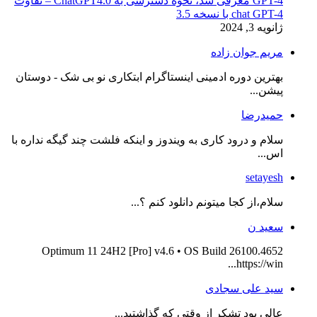
GPT-4 معرفی شد، نحوه دسترسی به ChatGPT4.0 – تفاوت
chat GPT-4 با نسخه 3.5
ژانویه 3, 2024
مریم جوان زاده
بهترین دوره ادمینی اینستاگرام ابتکاری نو بی شک - دوستان
پیشن...
حمیدرضا
سلام و درود کاری به ویندوز و اینکه فلشت چند گیگه نداره با
اس...
setayesh
سلام،از کجا میتونم دانلود کنم ؟...
سعید ن
Optimum 11 24H2 [Pro] v4.6 • OS Build 26100.4652
https://win...
سید علی سجادی
عالی بود تشکر از وقتی که گذاشتید...