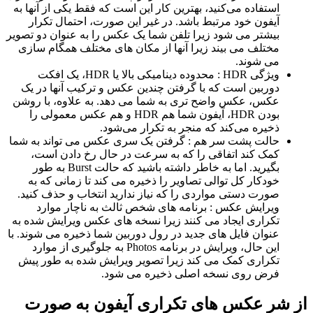
استفاده می‌کنید، بهترین کار این است که فقط یکی از آنها به
آیفون خود مرتبط باشد. در غیر این صورت، احتمال تکرار
بیشتر می شود زیرا تلفن شما یک عکس را به عنوان دو تصویر
مختلف می بیند زیرا آنها از مکان های مختلف همگام سازی
می شوند.
ویژگی HDR : محدوده دینامیکی بالا یا HDR، یک افکت
دوربین است که با گرفتن چندین عکس و ترکیب آنها در یک
عکس، عکس واضح تری به شما می دهد. به علاوه، با روشن
بودن HDR، آیفون شما هم HDR و هم عکس معمولی را
ذخیره می‌کند که منجر به تکرار می‌شود.
حالت پشت سر هم : گرفتن یک سری عکس می تواند به شما
کمک کند اتفاقی را که به سرعت در حال رخ دادن است،
بگیرید. اما به خاطر داشته باشید که حالت Burst به طور
خودکار کل توالی تصاویر را ذخیره می کند تا زمانی که به
صورت دستی مواردی را که نیاز ندارید انتخاب و حذف کنید.
ویرایش عکس : برنامه های شخص ثالث به ناچار موارد
تکراری ایجاد می کنند زیرا نسخه های عکس ویرایش شده به
عنوان فایل های جدید در رول دوربین شما ذخیره می شوند. با
این حال، ویرایش در برنامه Photos به جلوگیری از موارد
تکراری کمک می کند زیرا تصویر ویرایش شده به طور پیش
فرض روی نسخه اصلی ذخیره می شود.
از شر عکس های تکراری آیفون به صورت