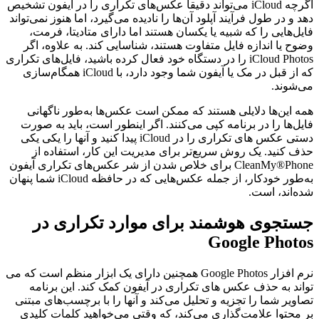
اگرچه iCloud می‌تواند دقیقاً عکس‌های تکراری را در آیفون تشخیص
دهد و در طول فرآیند آپلود آن‌ها را نادیده می‌گیرد، اما هنوز نمی‌تواند
فایل‌هایی را که شبیه یا یکسان هستند اما دارای متادیتا، فرمت،
وضوح یا اندازه فایل متفاوت هستند، شناسایی کند. به علاوه، اگر
iCloud Photos را در دستگاه خود فعال کرده باشید، فایل‌های تکراری
که از قبل در مک یا آیفون شما وجود دارد، با iCloud همگام‌سازی
می‌شوند.
همه این‌ها دلایلی هستند که ممکن است عکس‌ها به‌طور ناگهانی
فایل‌ها را در برنامه کپی می‌کنند. اگر اینطور است، باید به صورت
دستی عکس های تکراری را در iCloud پیدا کنید و آنها را یکی یکی
حذف کنید. یک روش سریع‌تر برای مدیریت این کار، استفاده از
CleanMy®Phone برای خلاص شدن از شر عکس‌های تکراری آیفون
به‌طور خودکار، از جمله عکس‌هایی که در حافظه iCloud شما پنهان
شده‌اند، است.
جستجوی هوشمند برای موارد تکراری در
Google Photos
نرم افزار Google Photos همچنین دارای یک ابزار منظم است که می
تواند به حذف عکس های تکراری در آیفون کمک کند. این برنامه
تصاویر شما را تجزیه و تحلیل می‌کند و آنها را با برچسب‌های مبتنی
بر محتوا علامت‌گذاری می‌کند، که وقتی می‌خواهید کلمات کلیدی