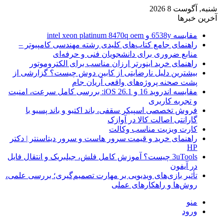
شنبه, آگوست 8 2026
آخرین خبرها
مقایسه 6538y و intel xeon platinum 8470q oem
راهنمای جامع کتاب‌های کلیدی رشته مهندسی کامپیوتر –
منابع ضروری برای دانشجویان فنی و حرفه‌ای
راهنمای خرید اینورتر ارزان مناسب برای الکتروموتور
بیشترین دلیل نارضایتی از کابین دوش چیست؟ گزارشی از
پشت صحنه پروژه‌های واقعی آریان جام
مقایسه اندروید 16 و iOS 26.1: بررسی کامل سرعت، امنیت
و تجربه کاربری
فروش تخصصی اسپیکر سقفی، باند اکتیو و باند پسیو با
گارانتی اصالت کالا در آوازک
کارت ویزیت مناسب وکالت
راهنمای خرید و قیمت سرور هاست و سرور دیتاسنتر | دکتر
HP
3uTools چیست؟ آموزش کامل فلش، جیلبریک و انتقال فایل
در آیفون
تأثیر بازی‌های ویدیویی بر مهارت تصمیم‌گیری؛ بررسی علمی،
روش‌ها و راهکارهای عملی
منو
ورود