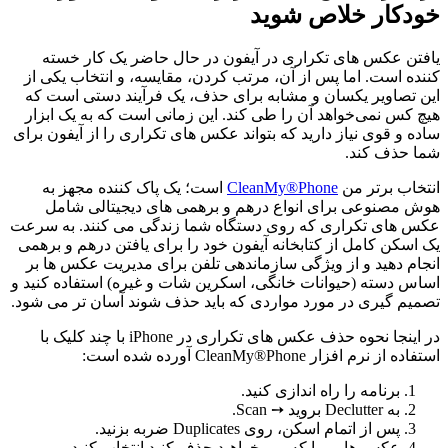
خودکار خلاص شوید
یافتن عکس های تکراری در آیفون در حال حاضر یک کار خسته
کننده است. اما پس از آن، مرتب کردن، مقایسه، و انتخاب یکی از
این تصاویر یکسان و مشابه برای حذف، یک فرآیند دستی است که
هیچ کس نمی‌خواهد آن را طی کند. این زمانی است که به یک ابزار
ساده و قوی نیاز دارید که بتواند عکس های تکراری را از آیفون برای
شما حذف کند.
انتخاب برتر من
CleanMy®Phone
است؛ یک پاک کننده مجهز به
هوش مصنوعی برای انواع درهم و برهمی های دیجیتالی شامل
عکس های تکراری که روی دستگاه شما زندگی می کنند. به سرعت
یک اسکن کامل از کتابخانه آیفون خود را برای یافتن درهم و برهمی
انجام دهید و از ویژگی سازماندهی تلفن برای مدیریت عکس ها بر
اساس دسته (حیوانات خانگی، اسکرین شات و غیره) استفاده کنید و
تصمیم گیری در مورد مواردی که باید حذف شوند آسان تر می شود.
در اینجا نحوه حذف عکس های تکراری در iPhone با چند کلیک با
استفاده از نرم افزار CleanMy®Phone آورده شده است:
برنامه را راه اندازی کنید.
به Declutter بروید ➙ Scan.
پس از اتمام اسکن، روی Duplicates ضربه بزنید.
عکس هایی را که می خواهید حذف کنید انتخاب کنید.