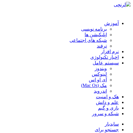
آموزش
برنامه نویسی
اپلیکیشن ها
شبکه های اجتماعی
ترفند
نرم افزار
اخبار تکنولوژی
سیستم عامل
ویندوز
لینوکس
آی او اس
مک (Mac Os)
اندروید
هک و امنیت
علم و دانش
بازی و گیم
شبکه و سرور
سایدبار
جستجو برای