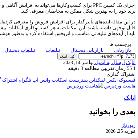
اجرای یک کمپین PPC برای کسب‌و‌کارها می‌تواند به اف
برند خود را به بهترین شکل ممکن به مخاطبان معرفی کند.
در این مقاله ایده‌های تأثیرگذار برای افزایش فروش را معرفی کرده‌ایم
قابل‌ توجهی داشته باشند. این امکانات به هر کسب‌وکاری امکانات بیشت
باید از ایده‌های تبلیغاتی مناسب و اثربخش استفاده کرد و به‌طور هوشم
برچسب ها
بازاریابی
بازاریابی دیجیتال
تبلیغات
تبلیغات دیجیتال
کپی لینک
اتابک
ارسال به ایمیل
نوامبر 14, 2023
1
55
زمان تقریبی مطالعه 3 دقیقه
اشتراک گذاری
فیسبوک
ایکس
لینکداین
پینتریست
اسکایپ
واتس آپ
تلگرام
اشتراک گذ
هاست وردپرس
اتابک
بعدی را بخوانید
رپورتاژ
فوریه 25, 2026