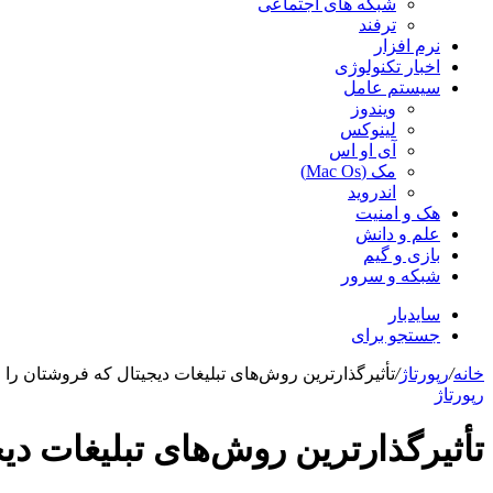
شبکه های اجتماعی
ترفند
نرم افزار
اخبار تکنولوژی
سیستم عامل
ویندوز
لینوکس
آی او اس
مک (Mac Os)
اندروید
هک و امنیت
علم و دانش
بازی و گیم
شبکه و سرور
سایدبار
جستجو برای
خانه
/
رپورتاژ
/
تأثیرگذارترین روش‌های تبلیغات دیجیتال که فروشتان را م
رپورتاژ
تأثیرگذارترین روش‌های تبلیغات دیج