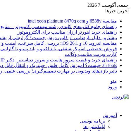
جمعه, آگوست 7 2026
آخرین خبرها
مقایسه 6538y و intel xeon platinum 8470q oem
راهنمای جامع کتاب‌های کلیدی رشته مهندسی کامپیوتر – منابع
راهنمای خرید اینورتر ارزان مناسب برای الکتروموتور
بیشترین دلیل نارضایتی از کابین دوش چیست؟ گزارشی از پشت
مقایسه اندروید 16 و iOS 26.1: بررسی کامل سرعت، امنیت و تجربه کاربری
فروش تخصصی اسپیکر سقفی، باند اکتیو و باند پسیو با گارانتی 
کارت ویزیت مناسب وکالت
راهنمای خرید و قیمت سرور هاست و سرور دیتاسنتر | دکتر HP
3uTools چیست؟ آموزش کامل فلش، جیلبریک و انتقال فایل در آیفون
تأثیر بازی‌های ویدیویی بر مهارت تصمیم‌گیری؛ بررسی علمی، 
منو
ورود
آموزش
برنامه نویسی
اپلیکیشن ها