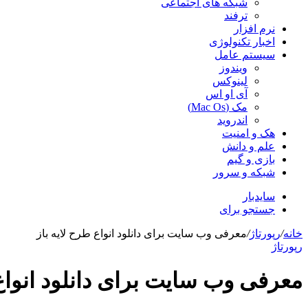
شبکه های اجتماعی
ترفند
نرم افزار
اخبار تکنولوژی
سیستم عامل
ویندوز
لینوکس
آی او اس
مک (Mac Os)
اندروید
هک و امنیت
علم و دانش
بازی و گیم
شبکه و سرور
سایدبار
جستجو برای
خانه
/
رپورتاژ
/
معرفی وب سایت برای دانلود انواع طرح لایه باز
رپورتاژ
معرفی وب سایت برای دانلود انواع 