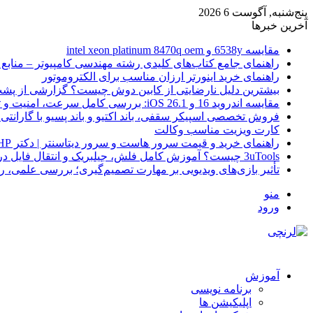
پنج‌شنبه, آگوست 6 2026
آخرین خبرها
مقایسه 6538y و intel xeon platinum 8470q oem
راهنمای جامع کتاب‌های کلیدی رشته مهندسی کامپیوتر – منابع
راهنمای خرید اینورتر ارزان مناسب برای الکتروموتور
بیشترین دلیل نارضایتی از کابین دوش چیست؟ گزارشی از پشت
مقایسه اندروید 16 و iOS 26.1: بررسی کامل سرعت، امنیت و تجربه کاربری
فروش تخصصی اسپیکر سقفی، باند اکتیو و باند پسیو با گارانتی 
کارت ویزیت مناسب وکالت
راهنمای خرید و قیمت سرور هاست و سرور دیتاسنتر | دکتر HP
3uTools چیست؟ آموزش کامل فلش، جیلبریک و انتقال فایل در آیفون
تأثیر بازی‌های ویدیویی بر مهارت تصمیم‌گیری؛ بررسی علمی، 
منو
ورود
آموزش
برنامه نویسی
اپلیکیشن ها