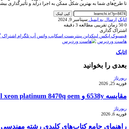
تا طرح‌های شما به بهترین شکل ممکن به اجرا درآید و تأثیرگذاری بیش
کپی لینک
اتابک
ارسال به ایمیل
سپتامبر 9, 2024
0
50
زمان تقریبی مطالعه 3 دقیقه
اشتراک گذاری
فیسبوک
ایکس
لینکداین
پینتریست
اسکایپ
واتس آپ
تلگرام
اشتراک گذ
هاست وردپرس
اتابک
بعدی را بخوانید
رپورتاژ
فوریه 25, 2026
مقایسه 6538y و intel xeon platinum 8470q oem
رپورتاژ
فوریه 6, 2026
راهنمای جامع کتاب‌های کلیدی رشته مهندسی ک