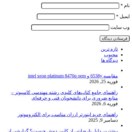
نام
*
ایمیل
*
وب‌ سایت
تازه ترین
محبوب
دیدگاه ها
مقایسه 6538y و intel xeon platinum 8470q oem
فوریه 25, 2026
راهنمای جامع کتاب‌های کلیدی رشته مهندسی کامپیوتر –
منابع ضروری برای دانشجویان فنی و حرفه‌ای
فوریه 6, 2026
راهنمای خرید اینورتر ارزان مناسب برای الکتروموتور
دسامبر 9, 2025
بیشترین دلیل نارضایتی از کابین دوش چیست؟ گزارشی از