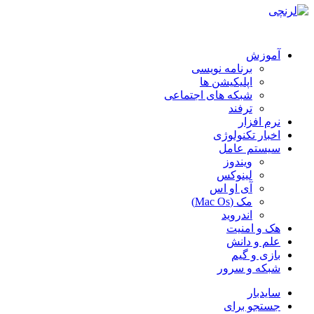
آموزش
برنامه نویسی
اپلیکیشن ها
شبکه های اجتماعی
ترفند
نرم افزار
اخبار تکنولوژی
سیستم عامل
ویندوز
لینوکس
آی او اس
مک (Mac Os)
اندروید
هک و امنیت
علم و دانش
بازی و گیم
شبکه و سرور
سایدبار
جستجو برای