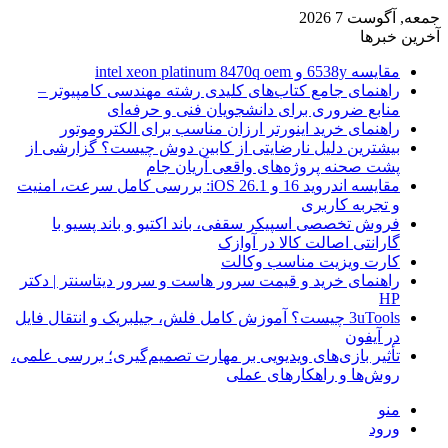
جمعه, آگوست 7 2026
آخرین خبرها
مقایسه 6538y و intel xeon platinum 8470q oem
راهنمای جامع کتاب‌های کلیدی رشته مهندسی کامپیوتر –
منابع ضروری برای دانشجویان فنی و حرفه‌ای
راهنمای خرید اینورتر ارزان مناسب برای الکتروموتور
بیشترین دلیل نارضایتی از کابین دوش چیست؟ گزارشی از
پشت صحنه پروژه‌های واقعی آریان جام
مقایسه اندروید 16 و iOS 26.1: بررسی کامل سرعت، امنیت
و تجربه کاربری
فروش تخصصی اسپیکر سقفی، باند اکتیو و باند پسیو با
گارانتی اصالت کالا در آوازک
کارت ویزیت مناسب وکالت
راهنمای خرید و قیمت سرور هاست و سرور دیتاسنتر | دکتر
HP
3uTools چیست؟ آموزش کامل فلش، جیلبریک و انتقال فایل
در آیفون
تأثیر بازی‌های ویدیویی بر مهارت تصمیم‌گیری؛ بررسی علمی،
روش‌ها و راهکارهای عملی
منو
ورود