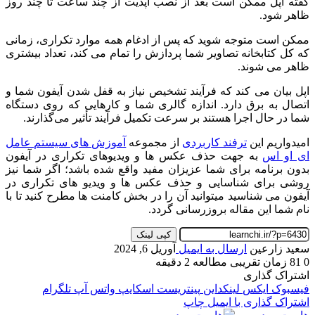
گفته اپل ممکن است بعد از نصب آپدیت از چند ساعت تا چند روز
ظاهر شود.
ممکن است متوجه شوید که پس از ادغام همه موارد تکراری، زمانی
که کل کتابخانه تصاویر شما پردازش را تمام می کند، تعداد بیشتری
ظاهر می شوند.
اپل بیان می کند که فرآیند تشخیص نیاز به قفل شدن آیفون شما و
اتصال به برق دارد. اندازه گالری شما و کارهایی که روی دستگاه
شما در حال اجرا هستند بر سرعت تکمیل فرآیند تأثیر می‌گذارند.
امیدواریم این
ترفند کاربردی
از مجموعه
آموزش های سیستم عامل
ای او اس
به جهت حذف عکس ها و ویدیوهای تکراری در آیفون
بدون برنامه برای شما عزیزان مفید واقع شده باشد؛ اگر شما نیز
روشی برای شناسایی و حذف عکس ها و ویدیو های تکراری در
آیفون می شناسید میتوانید آن را در بخش کامنت ها مطرح کنید تا با
نام شما این مقاله بروزرسانی گردد.
کپی لینک
سعید زارعین
ارسال به ایمیل
آوریل 6, 2024
0
81
زمان تقریبی مطالعه 2 دقیقه
اشتراک گذاری
فیسبوک
ایکس
لینکداین
پینتریست
اسکایپ
واتس آپ
تلگرام
اشتراک گذاری با ایمیل
چاپ