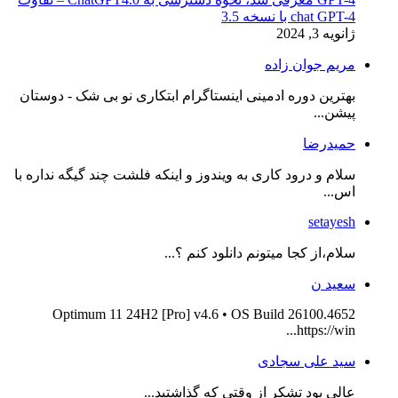
chat GPT-4 با نسخه 3.5
ژانویه 3, 2024
مریم جوان زاده
بهترین دوره ادمینی اینستاگرام ابتکاری نو بی شک - دوستان
پیشن...
حمیدرضا
سلام و درود کاری به ویندوز و اینکه فلشت چند گیگه نداره با
اس...
setayesh
سلام،از کجا میتونم دانلود کنم ؟...
سعید ن
Optimum 11 24H2 [Pro] v4.6 • OS Build 26100.4652
https://win...
سید علی سجادی
عالی بود تشکر از وقتی که گذاشتید...