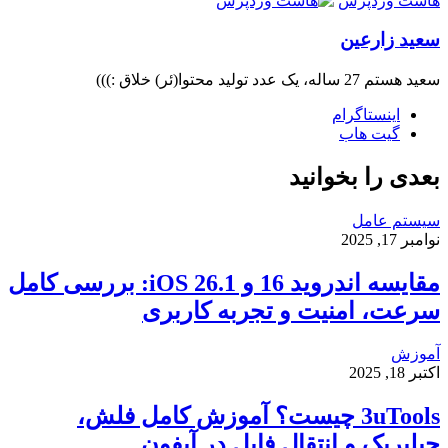
هاست وردپرس
سعید زارعین
سعید هستم 27 ساله، یک عدد تولید محتوا(ئر) خلاق :)))
اینستاگرام
گیت ‌هاب
بعدی را بخوانید
سیستم عامل
نوامبر 17, 2025
مقایسه اندروید 16 و iOS 26.1: بررسی کامل
سرعت، امنیت و تجربه کاربری
آموزش
اکتبر 18, 2025
3uTools چیست؟ آموزش کامل فلش،
جیلبریک و انتقال فایل در آیفون