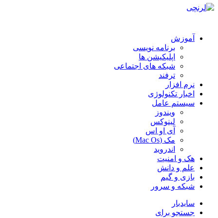
آموزش
برنامه نویسی
اپلیکیشن ها
شبکه های اجتماعی
ترفند
نرم افزار
اخبار تکنولوژی
سیستم عامل
ویندوز
لینوکس
آی او اس
مک (Mac Os)
اندروید
هک و امنیت
علم و دانش
بازی و گیم
شبکه و سرور
سایدبار
جستجو برای