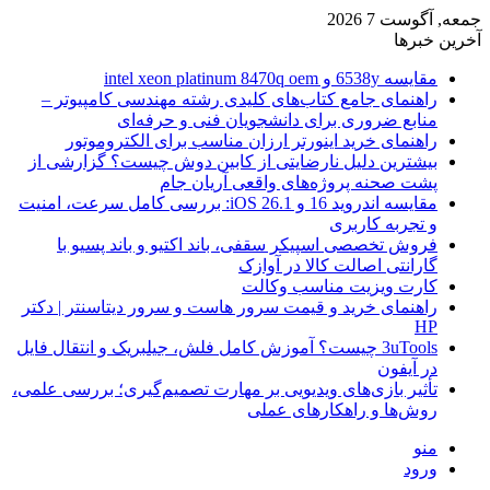
جمعه, آگوست 7 2026
آخرین خبرها
مقایسه 6538y و intel xeon platinum 8470q oem
راهنمای جامع کتاب‌های کلیدی رشته مهندسی کامپیوتر –
منابع ضروری برای دانشجویان فنی و حرفه‌ای
راهنمای خرید اینورتر ارزان مناسب برای الکتروموتور
بیشترین دلیل نارضایتی از کابین دوش چیست؟ گزارشی از
پشت صحنه پروژه‌های واقعی آریان جام
مقایسه اندروید 16 و iOS 26.1: بررسی کامل سرعت، امنیت
و تجربه کاربری
فروش تخصصی اسپیکر سقفی، باند اکتیو و باند پسیو با
گارانتی اصالت کالا در آوازک
کارت ویزیت مناسب وکالت
راهنمای خرید و قیمت سرور هاست و سرور دیتاسنتر | دکتر
HP
3uTools چیست؟ آموزش کامل فلش، جیلبریک و انتقال فایل
در آیفون
تأثیر بازی‌های ویدیویی بر مهارت تصمیم‌گیری؛ بررسی علمی،
روش‌ها و راهکارهای عملی
منو
ورود