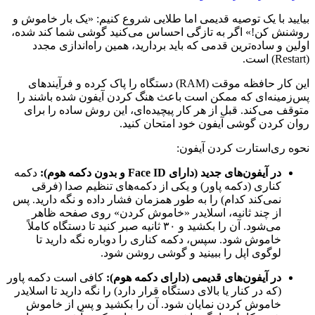
بیایید با یک توصیه قدیمی اما طلایی شروع کنیم: «یک بار خاموش و
روشنش کن!» اگر به تازگی احساس می‌کنید گوشی شما کند شده،
اولین و ساده‌ترین قدمی که باید بردارید، همین راه‌اندازی مجدد
(Restart) است.
این کار حافظه موقت (RAM) دستگاه را پاک کرده و فرآیندهای
پس‌زمینه‌ای که ممکن است باعث هنگ کردن آیفون شده باشند را
متوقف می‌کند. قبل از هر کار پیچیده‌ای، این روش ساده را برای
روان کردن گوشی آیفون خود امتحان کنید.
نحوه ری‌استارت کردن آیفون:
در آیفون‌های جدید (دارای Face ID و بدون دکمه هوم):
دکمه
کناری (دکمه پاور) و یکی از دکمه‌های تنظیم صدا (فرقی
نمی‌کند کدام) را به طور همزمان فشار داده و نگه دارید. پس
از چند ثانیه، اسلایدر «خاموش کردن» روی صفحه ظاهر
می‌شود. آن را بکشید و ۳۰ ثانیه صبر کنید تا دستگاه کاملاً
خاموش شود. سپس، دکمه کناری را دوباره نگه دارید تا
لوگوی اپل را ببینید و گوشی روشن شود.
در آیفون‌های قدیمی (دارای دکمه هوم):
کافی است دکمه پاور
(که در کنار یا بالای دستگاه قرار دارد) را نگه دارید تا اسلایدر
خاموش کردن نمایان شود. آن را بکشید و پس از خاموش