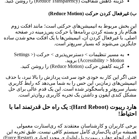
گزینه کاهش شفافیت (Reduce Transparency) را روشن کنید.
ب) غیرفعال کردن حرکت (Reduce Motion)
این بخش مربوط به انیمیشن‌های حرکتی است؛ مانند افکت زوم
هنگام باز و بسته کردن برنامه‌ها یا حرکت پس‌زمینه در صفحه
اصلی. با غیرفعال کردن آن، انیمیشن‌ها با یک افکت محو شدن ساده
جایگزین می‌شوند که بسیار سریع‌تر است.
به مسیر تنظیمات > دسترس‌پذیری > حرکت (Settings >
Accessibility > Motion) بروید.
گزینه کاهش حرکت (Reduce Motion) را روشن کنید.
حتی اگر این کار به خودی خود سرعت پردازش را بالا نبرد، با حذف
انیمیشن‌های زمان‌بر، این حس را به شما می‌دهد که رابط کاربری
بسیار سریع‌تر و پاسخگوتر شده است. این یک قدم عالی برای حل
مشکل کندی آیفون و داشتن یک تجربه کاربری روان‌تر است.
هارد ریبوت (Hard Reboot): یک راه حل قدرتمند اما با
احتیاط!
برخی کاربران و کارشناسان معتقدند که ری‌استارت معمولی
همیشه برای پاک‌سازی کامل سیستم کافی نیست. طبق تجربه این
افراد، انجام «هارد ریبوت» یا راه‌اندازی مجدد اجباری (Force Restart)