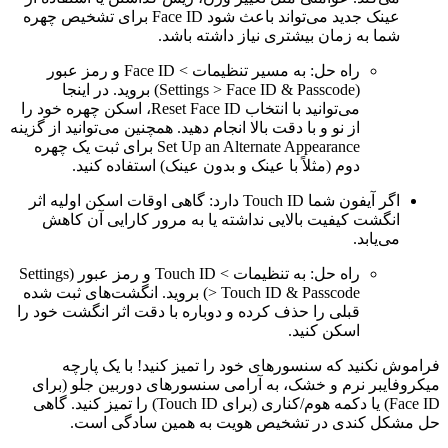
عینک جدید می‌تواند باعث شود Face ID برای تشخیص چهره
شما به زمان بیشتری نیاز داشته باشد.
راه حل:
به مسیر
تنظیمات > Face ID و رمز عبور
(Settings > Face ID & Passcode)
بروید.
در اینجا
می‌توانید با انتخاب Reset Face ID، اسکن چهره خود را
از نو و با دقت بالا انجام دهید.
همچنین می‌توانید از گزینه
Set Up an Alternate Appearance
برای ثبت یک چهره
دوم (مثلاً با عینک و بدون عینک) استفاده کنید.
اگر آیفون شما Touch ID دارد: گاهی اوقات اسکن اولیه اثر
انگشت کیفیت بالایی نداشته یا به مرور کارایی آن کاهش
می‌یابد.
راه حل:
به
تنظیمات > Touch ID و رمز عبور (Settings
> Touch ID & Passcode)
بروید.
انگشت‌های ثبت شده
قبلی را حذف کرده و دوباره با دقت اثر انگشت خود را
اسکن کنید.
فراموش نکنید که سنسورهای خود را تمیز کنید! با یک پارچه
میکروفایبر نرم و خشک، به آرامی سنسورهای دوربین جلو (برای
Face ID) یا دکمه هوم/کناری (برای Touch ID) را تمیز کنید. گاهی
حل مشکل کندی در تشخیص هویت به همین سادگی است.