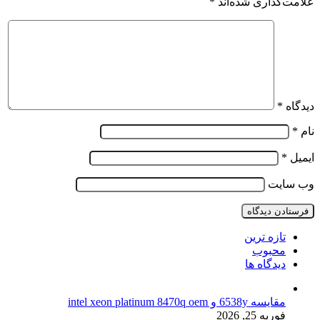
علامت‌گذاری شده‌اند
*
دیدگاه
*
نام
*
ایمیل
*
وب‌ سایت
تازه ترین
محبوب
دیدگاه ها
مقایسه 6538y و intel xeon platinum 8470q oem
فوریه 25, 2026