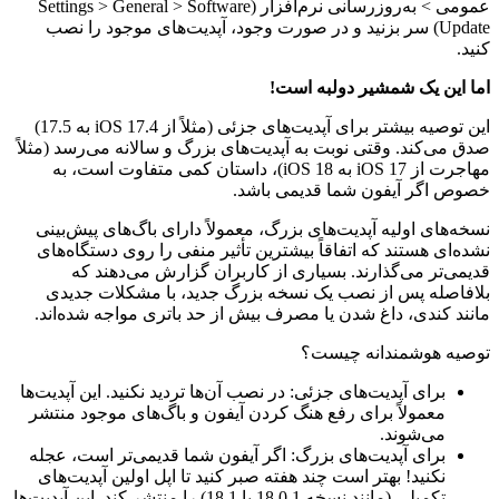
عمومی > به‌روزرسانی نرم‌افزار (Settings > General > Software
Update) سر بزنید و در صورت وجود، آپدیت‌های موجود را نصب
کنید.
اما این یک شمشیر دولبه است!
این توصیه بیشتر برای آپدیت‌های جزئی (مثلاً از iOS 17.4 به 17.5)
صدق می‌کند. وقتی نوبت به آپدیت‌های بزرگ و سالانه می‌رسد (مثلاً
مهاجرت از iOS 17 به iOS 18)، داستان کمی متفاوت است، به
خصوص اگر آیفون شما قدیمی باشد.
نسخه‌های اولیه آپدیت‌های بزرگ، معمولاً دارای باگ‌های پیش‌بینی
نشده‌ای هستند که اتفاقاً بیشترین تأثیر منفی را روی دستگاه‌های
قدیمی‌تر می‌گذارند. بسیاری از کاربران گزارش می‌دهند که
بلافاصله پس از نصب یک نسخه بزرگ جدید، با مشکلات جدیدی
مانند کندی، داغ شدن یا مصرف بیش از حد باتری مواجه شده‌اند.
توصیه هوشمندانه چیست؟
برای آپدیت‌های جزئی: در نصب آن‌ها تردید نکنید. این آپدیت‌ها
معمولاً برای رفع هنگ کردن آیفون و باگ‌های موجود منتشر
می‌شوند.
برای آپدیت‌های بزرگ: اگر آیفون شما قدیمی‌تر است، عجله
نکنید! بهتر است چند هفته صبر کنید تا اپل اولین آپدیت‌های
تکمیلی (مانند نسخه 18.0.1 یا 18.1) را منتشر کند. این آپدیت‌ها