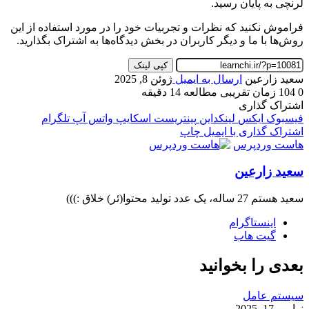
لرنچی به پایان رسید.
فراموش نکنید که نظرات و تجربیات خود را در مورد استفاده از این
روش‌ها با ما و دیگر کاربران در بخش دیدگاه‌ها به اشتراک بگذارید.
کپی لینک
سعید زارعین
ارسال به ایمیل
ژوئن 8, 2025
0
104
زمان تقریبی مطالعه 14 دقیقه
اشتراک گذاری
فیسبوک
ایکس
لینکداین
پینتریست
اسکایپ
واتس آپ
تلگرام
اشتراک گذاری با ایمیل
چاپ
هاست وردپرس
سعید زارعین
سعید هستم 27 ساله، یک عدد تولید محتوا(ئر) خلاق :)))
اینستاگرام
گیت ‌هاب
بعدی را بخوانید
سیستم عامل
نوامبر 17, 2025