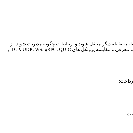
طه به نقطه دیگر منتقل شوند و ارتباطات چگونه مدیریت شوند. از
، به معرفی و مقایسه پروتکل های TCP، UDP، WS، gRPC، QUIC و