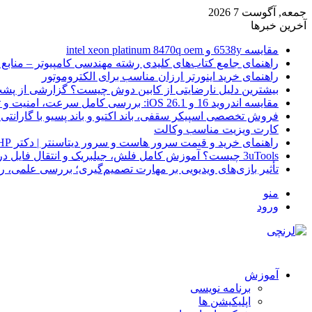
جمعه, آگوست 7 2026
آخرین خبرها
مقایسه 6538y و intel xeon platinum 8470q oem
راهنمای جامع کتاب‌های کلیدی رشته مهندسی کامپیوتر – منابع
راهنمای خرید اینورتر ارزان مناسب برای الکتروموتور
بیشترین دلیل نارضایتی از کابین دوش چیست؟ گزارشی از پشت
مقایسه اندروید 16 و iOS 26.1: بررسی کامل سرعت، امنیت و تجربه کاربری
فروش تخصصی اسپیکر سقفی، باند اکتیو و باند پسیو با گارانتی 
کارت ویزیت مناسب وکالت
راهنمای خرید و قیمت سرور هاست و سرور دیتاسنتر | دکتر HP
3uTools چیست؟ آموزش کامل فلش، جیلبریک و انتقال فایل در آیفون
تأثیر بازی‌های ویدیویی بر مهارت تصمیم‌گیری؛ بررسی علمی، 
منو
ورود
آموزش
برنامه نویسی
اپلیکیشن ها