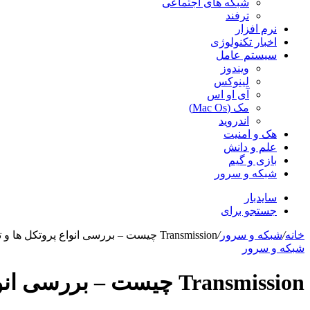
شبکه های اجتماعی
ترفند
نرم افزار
اخبار تکنولوژی
سیستم عامل
ویندوز
لینوکس
آی او اس
مک (Mac Os)
اندروید
هک و امنیت
علم و دانش
بازی و گیم
شبکه و سرور
سایدبار
جستجو برای
خانه
/
شبکه و سرور
/
Transmission چیست – بررسی انواع پروتکل ها و تفاوت های آن
شبکه و سرور
Transmission چیست – بررسی انواع پروتکل ها و تفاوت های آن