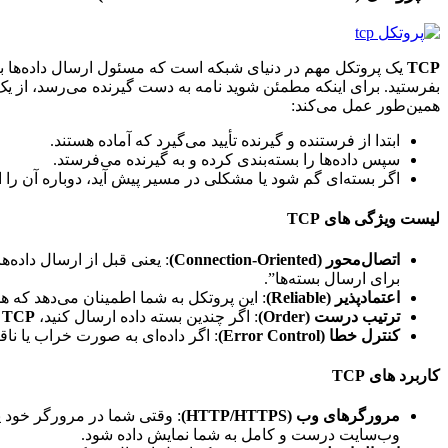
TCP
یک پروتکل مهم در دنیای شبکه است که مسئول ارسال داده‌ها به
بفرستید. برای اینکه مطمئن شوید نامه به دست گیرنده می‌رسد، از یک 
همین‌طور عمل می‌کند:
ابتدا از فرستنده و گیرنده تأیید می‌گیرد که آماده هستند.
سپس داده‌ها را بسته‌بندی کرده و به گیرنده می‌فرستد.
اگر بسته‌ای گم شود یا مشکلی در مسیر پیش آید، دوباره آن را 
لیست ویژگی های TCP
اتصال‌محور (Connection-Oriented)
: یعنی قبل از ارسال داده‌ه
برای ارسال بسته‌ها”.
اعتمادپذیر (Reliable)
: این پروتکل به شما اطمینان می‌دهد که ه
ترتیب درست (Order)
: اگر چندین بسته داده ارسال کنید،
TCP
ا
کنترل خطا (Error Control)
: اگر داده‌ای به صورت خراب یا نا
کاربرد های TCP
مرورگرهای وب (HTTP/HTTPS)
: وقتی شما در مرورگر خود یک
وب‌سایت درست و کامل به شما نمایش داده شود.