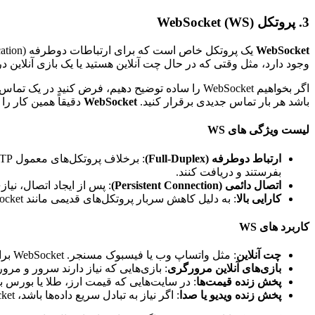
3. پروتکل WebSocket (WS)
WebSocket
وجود دارد، مثل وقتی که در حال چت آنلاین هستید یا یک بازی آنلاین در
اگر بخواهیم WebSocket را ساده توضیح دهیم، فرض 
باشد هر بار تماس جدیدی برقرار کنید.
WebSocket
دقیقاً همین کار را
لیست ویژگی های WS
ارتباط دوطرفه (Full-Duplex)
بفرستند و دریافت کنند.
اتصال دائمی (Persistent Connection)
: پس از ایجاد اتصال، نیا
کارایی بالا
: به دلیل کاهش سربار پروتکل‌های قدیمی مانند HTTP، WebSocket برای ارسال پیام‌های کوتاه و سریع بسیار بهینه است.
کاربرد های WS
چت آنلاین
: مثل واتساپ وب یا فیسبوک مسنجر. WebSocket برای ارسال پیام‌ها در زمان واقعی استفاده می‌شود.
بازی‌های آنلاین مرورگری
: بازی‌هایی که نیاز دارند سرور و مرو
پخش زنده قیمت‌ها
: در سایت‌هایی که قیمت ارز، طلا یا بورس 
پخش زنده ویدیو یا صدا
: اگر نیاز به تبادل سریع داده‌ها باشد، WebSocket می‌تواند کمک کند.