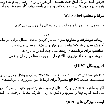
همزمان با دوستتان صحبت کنید و او هم پاسخ دهد، کار سریع‌تر و راحت‌تر می‌شود. WebSocket همان تلفن است که ارتباط مداوم و دوطرفه را برای ب
مزایا و معایب WebSocket
در جدول زیر، مزایا و معایب این پروتکل را بررسی می‌کنیم:
مزایا
ارتباط دوطرفه و مداوم
: نیازی به باز کردن مجدد اتصال برای هر پیا
کاهش سربار شبکه
: پیام‌ها سریع‌تر و سبک‌تر ارسال می‌شوند.
مناسب برای برنامه‌های زنده
: مثل چت آنلاین یا بازی‌ها.
سرعت و انعطاف‌پذیری بالا
: تبادل سریع داده‌ها در زمان واقعی.
4. پروتکل gRPC
gRPC
(مخفف
gRPC Remote Procedure Call
) یک پروتکل مدرن برای 
سیستم‌ها است.
gRPC
معمولاً برای ارتباط بین سرورها یا برنامه‌ها
اگر بخواهیم
gRPC
را با یک مثال توضیح دهیم: تصور کنید دو نفر که زب
می‌کنند که پیام‌ها را سریع و دقیق به زبان طرف مقابل ترجمه می‌کند
لیست ویژگی های gRPC