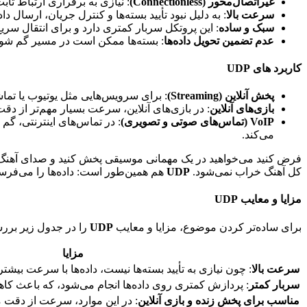
غیراتصال‌محور (Connectionless)
: نیازی به برقراری ارتباط ثا
سرعت بالا
: به دلیل نبود تأیید بسته‌ها و کنترل جریان، ارسال 
سبک و ساده
: این پروتکل سربار کمتری دارد و برای انتقال سر
عدم تضمین تحویل داده‌ها
: بسته‌ها ممکن است در مسیر گم شوند
کاربرد های UDP
پخش آنلاین (Streaming)
: برای سرویس‌هایی مثل یوتیوب یا تماش
بازی‌های آنلاین
: در بازی‌های آنلاین، سرعت بسیار مهم‌تر از د
VoIP (تماس‌های صوتی و تصویری)
می‌کند.
فرض کنید می‌خواهید در یک مهمانی موسیقی پخش کنید و صدای آهنگ با
کل آهنگ خراب نمی‌شود.
UDP
هم همین‌طور است: داده‌ها را می‌فرست
مزایا و معایب UDP
برای ساده‌تر کردن موضوع، مزایا و معایب
UDP
را در جدول زیر برر
مزایا
سرعت بالا
: چون نیازی به تأیید بسته‌ها نیست، داده‌ها با سرعت بیشت
سربار کمتر
: پردازش کمتری روی داده‌ها انجام می‌شود، که باعث کا
مناسب برای پخش زنده و بازی آنلاین
: در این موارد، سرعت از دقت 