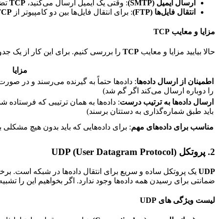
ارسال ایمیل (SMTP)
: وقتی یک ایمیل ارسال می‌کنید،
TCP
تضم
انتقال فایل‌ها (FTP)
: برای انتقال فایل‌ها بین دو کامپیوتر از
TCP
مزایا و معایب TCP
حالا بیایید مزایا و معایب
TCP
را بررسی کنیم. برای این کار از یک جدو
مزایا
اطمینان از ارسال داده‌ها
: داده‌ها حتماً به گیرنده می‌رسند و در صو
را دوباره ارسال می‌کند اگر گم شد)
ارسال داده‌ها به ترتیب درست
: داده‌ها به همان ترتیبی که فرستاده 
باید طبق شماره‌گذاری به دستتان برسند)
مناسب برای داده‌های مهم
: برای داده‌هایی که باید بدون هیچ مشکلی 
2. پروتکل UDP (User Datagram Protocol)
UDP
یک پروتکل ساده و سریع برای انتقال داده‌ها در شبکه است. بر
ضمانتی برای رسیدن همه داده‌ها وجود ندارد. اگر بخواهیم این را تشبیه کنیم، UDP مثل ارسال پیامک بدون دریافت گزارش تحویل است: شما پیامک را ارسال می‌کنید، اما نمی‌دانید به دست گی
لیست ویژگی های UDP