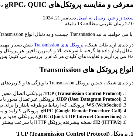
معرفی و مقایسه پروتکل‌های TCP، UDP، WS، gRPC، QUIC و H2
سعید زارعین
ارسال به ایمیل
دسامبر 21, 2024
0
52
زمان تقریبی مطالعه 13 دقیقه
ایا می خواهید بدانید Transmission چیست و به دنبال انواع Transmission ها می گردید؟
در دنیای ارتباطات شبکه،
پروتکل های Transmission
نقش بسیار مهمی ای
انتقال پایدار داده ها گرفته تا سرعت بالا و کمترین تاخیر، هر پروتکل 
H2 می پردازیم و تفاوت های کلیدی هر کدام را بررسی می کنیم؛ پس تا انتهای این مقاله با ما همراه باشید.
انواع پروتکل های Transmission
در دنیای شبکه، چندین پروتکل Transmission با ویژگی ها و کاربردهای متفاوت وجود دارند. در این مقاله، به بررسی پروتکل های زیر خواهیم پرداخت:
TCP (Transmission Control Protocol)
: پروتکلی اتصال محور که
UDP (User Datagram Protocol)
: پروتکلی غیراتصال محور با س
WS (WebSocket)
: پروتکلی که ارتباط دوطرفه پایدار را برای 
gRPC (Google Remote Procedure Call)
: پروتکلی کارآمد و مدر
QUIC (Quick UDP Internet Connections)
: پروتکلی جدید بر پایه UDP که برای کاهش تاخیر در شبکه های پرسرعت طر
H2 (HTTP/2)
: نسخه پیشرفته پروتکل HTTP با سرعت بیشتر و بهینه سازی انتقال داده.
1. پروتکل TCP (Transmission Control Protocol)