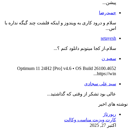
پیشن...
حمیدرضا
سلام و درود کاری به ویندوز و اینکه فلشت چند گیگه نداره با
اس...
setayesh
سلام،از کجا میتونم دانلود کنم ؟...
سعید ن
Optimum 11 24H2 [Pro] v4.6 • OS Build 26100.4652
https://win...
سید علی سجادی
عالی بود تشکر از وقتی که گذاشتید...
نوشته های اخیر
رپورتاژ
کارت ویزیت مناسب وکالت
اکتبر 27, 2025