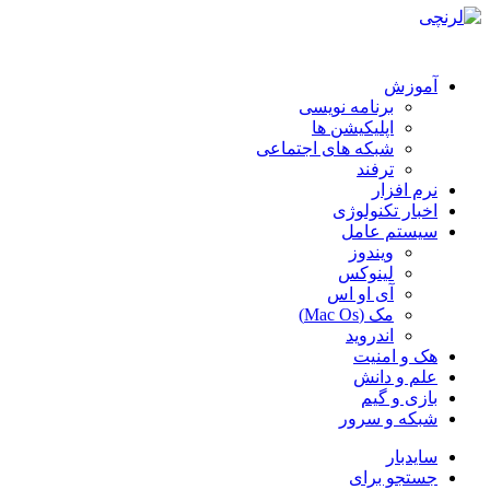
آموزش
برنامه نویسی
اپلیکیشن ها
شبکه های اجتماعی
ترفند
نرم افزار
اخبار تکنولوژی
سیستم عامل
ویندوز
لینوکس
آی او اس
مک (Mac Os)
اندروید
هک و امنیت
علم و دانش
بازی و گیم
شبکه و سرور
سایدبار
جستجو برای