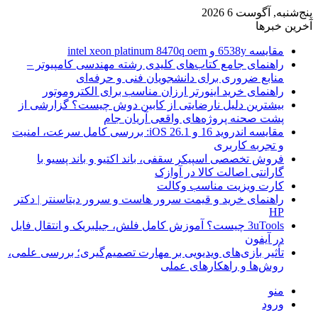
پنج‌شنبه, آگوست 6 2026
آخرین خبرها
مقایسه 6538y و intel xeon platinum 8470q oem
راهنمای جامع کتاب‌های کلیدی رشته مهندسی کامپیوتر –
منابع ضروری برای دانشجویان فنی و حرفه‌ای
راهنمای خرید اینورتر ارزان مناسب برای الکتروموتور
بیشترین دلیل نارضایتی از کابین دوش چیست؟ گزارشی از
پشت صحنه پروژه‌های واقعی آریان جام
مقایسه اندروید 16 و iOS 26.1: بررسی کامل سرعت، امنیت
و تجربه کاربری
فروش تخصصی اسپیکر سقفی، باند اکتیو و باند پسیو با
گارانتی اصالت کالا در آوازک
کارت ویزیت مناسب وکالت
راهنمای خرید و قیمت سرور هاست و سرور دیتاسنتر | دکتر
HP
3uTools چیست؟ آموزش کامل فلش، جیلبریک و انتقال فایل
در آیفون
تأثیر بازی‌های ویدیویی بر مهارت تصمیم‌گیری؛ بررسی علمی،
روش‌ها و راهکارهای عملی
منو
ورود