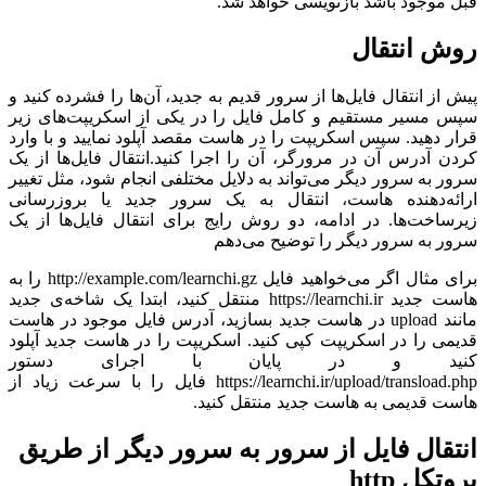
قبل موجود باشد بازنویسی خواهد شد.
روش انتقال
پیش از انتقال فایل‌ها از سرور قدیم به جدید، آن‌ها را فشرده کنید و
سپس مسیر مستقیم و کامل فایل را در یکی از اسکریپت‌های زیر
قرار دهید. سپس اسکریپت را در هاست مقصد آپلود نمایید و با وارد
کردن آدرس آن در مرورگر، آن را اجرا کنید.انتقال فایل‌ها از یک
سرور به سرور دیگر می‌تواند به دلایل مختلفی انجام شود، مثل تغییر
ارائه‌دهنده هاست، انتقال به یک سرور جدید یا بروزرسانی
زیرساخت‌ها. در ادامه، دو روش رایج برای انتقال فایل‌ها از یک
سرور به سرور دیگر را توضیح می‌دهم
برای مثال اگر می‌خواهید فایل http://example.com/learnchi.gz را به
هاست جدید https://learnchi.ir منتقل کنید، ابتدا یک شاخه‌ی جدید
مانند upload در هاست جدید بسازید، آدرس فایل موجود در هاست
قدیمی را در اسکریپت کپی کنید. اسکریپت را در هاست جدید آپلود
کنید و در پایان با اجرای دستور
https://learnchi.ir/upload/transload.php فایل را با سرعت زیاد از
هاست قدیمی به هاست جدید منتقل کنید.
انتقال فایل از سرور به سرور دیگر از طریق
پروتکل http