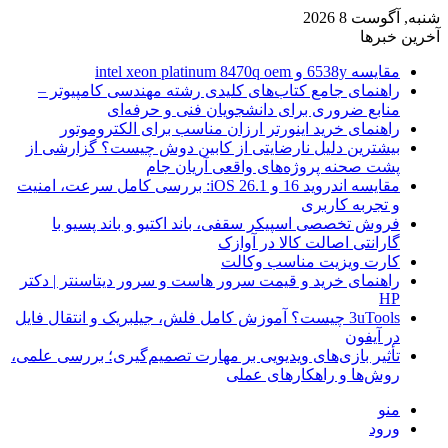
شنبه, آگوست 8 2026
آخرین خبرها
مقایسه 6538y و intel xeon platinum 8470q oem
راهنمای جامع کتاب‌های کلیدی رشته مهندسی کامپیوتر –
منابع ضروری برای دانشجویان فنی و حرفه‌ای
راهنمای خرید اینورتر ارزان مناسب برای الکتروموتور
بیشترین دلیل نارضایتی از کابین دوش چیست؟ گزارشی از
پشت صحنه پروژه‌های واقعی آریان جام
مقایسه اندروید 16 و iOS 26.1: بررسی کامل سرعت، امنیت
و تجربه کاربری
فروش تخصصی اسپیکر سقفی، باند اکتیو و باند پسیو با
گارانتی اصالت کالا در آوازک
کارت ویزیت مناسب وکالت
راهنمای خرید و قیمت سرور هاست و سرور دیتاسنتر | دکتر
HP
3uTools چیست؟ آموزش کامل فلش، جیلبریک و انتقال فایل
در آیفون
تأثیر بازی‌های ویدیویی بر مهارت تصمیم‌گیری؛ بررسی علمی،
روش‌ها و راهکارهای عملی
منو
ورود