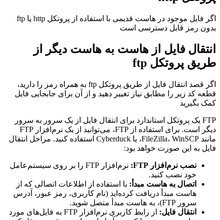
اگر فایل موجود در هاست قدیمی با استفاده از پروتکل http یا ftp
بدون رمز قابل دسترسی است
انتقال فایل از هاست به هاست دیگر از
طریق پروتکل ftp
اگر قصد انتقال فایل از طریق پروتکل ftp به همراه رمز را دارید،
قطعه کد زیر را مطابق نیاز تغییر دهید و از آن برای جابجایی فایل
کمک بگیرید
FTP یک پروتکل استاندارد برای انتقال فایل از یک سرور به سرور
دیگر است. برای استفاده از FTP، می‌توانید از یک نرم‌افزار FTP
مانند FileZilla، WinSCP، یا Cyberduck استفاده کنید. مراحل انتقال
فایل به این صورت خواهد بود:
نصب نرم‌افزار FTP:
نرم‌افزار FTP را بر روی سیستم‌عامل
خود نصب کنید.
اتصال به هاست مبدأ:
با استفاده از اطلاعات اتصالی که از
هاست مبدأ دریافت کرده‌اید (نام کاربری، رمز عبور، آدرس
سرور FTP)، به هاست مبدأ متصل شوید.
انتقال فایل:
از رابط کاربری نرم‌افزار FTP به فایل‌های مورد