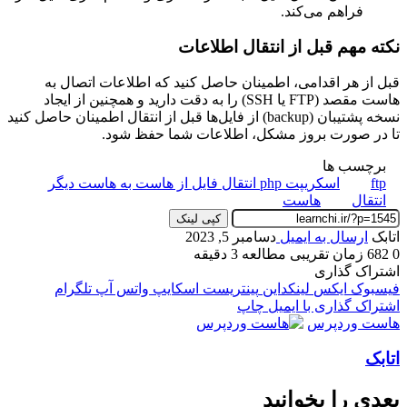
فراهم می‌کند.
نکته مهم قبل از انتقال اطلاعات
قبل از هر اقدامی، اطمینان حاصل کنید که اطلاعات اتصال به
هاست مقصد (FTP یا SSH) را به دقت دارید و همچنین از ایجاد
نسخه پشتیبان (backup) از فایل‌ها قبل از انتقال اطمینان حاصل کنید
تا در صورت بروز مشکل، اطلاعات شما حفظ شود.
برچسب ها
ftp
اسکریپت php انتقال فایل از هاست به هاست دیگر
انتقال
هاست
کپی لینک
اتابک
ارسال به ایمیل
دسامبر 5, 2023
0
682
زمان تقریبی مطالعه 3 دقیقه
اشتراک گذاری
فیسبوک
ایکس
لینکداین
پینتریست
اسکایپ
واتس آپ
تلگرام
اشتراک گذاری با ایمیل
چاپ
هاست وردپرس
اتابک
بعدی را بخوانید