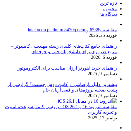
تازه ترین
محبوب
دیدگاه ها
مقایسه 6538y و intel xeon platinum 8470q oem
فوریه 25, 2026
راهنمای جامع کتاب‌های کلیدی رشته مهندسی کامپیوتر –
منابع ضروری برای دانشجویان فنی و حرفه‌ای
فوریه 6, 2026
راهنمای خرید اینورتر ارزان مناسب برای الکتروموتور
دسامبر 9, 2025
بیشترین دلیل نارضایتی از کابین دوش چیست؟ گزارشی از
پشت صحنه پروژه‌های واقعی آریان جام
دسامبر 9, 2025
مقایسه اندروید 16 و iOS 26.1: بررسی کامل سرعت، امنیت
و تجربه کاربری
نوامبر 17, 2025