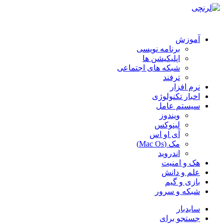
آموزش
برنامه نویسی
اپلیکیشن ها
شبکه های اجتماعی
ترفند
نرم افزار
اخبار تکنولوژی
سیستم عامل
ویندوز
لینوکس
آی او اس
مک (Mac Os)
اندروید
هک و امنیت
علم و دانش
بازی و گیم
شبکه و سرور
سایدبار
جستجو برای