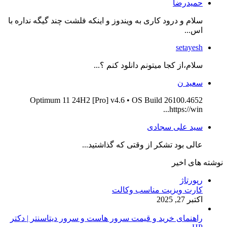
حمیدرضا
سلام و درود کاری به ویندوز و اینکه فلشت چند گیگه نداره با
اس...
setayesh
سلام،از کجا میتونم دانلود کنم ؟...
سعید ن
Optimum 11 24H2 [Pro] v4.6 • OS Build 26100.4652
https://win...
سید علی سجادی
عالی بود تشکر از وقتی که گذاشتید...
نوشته های اخیر
رپورتاژ
کارت ویزیت مناسب وکالت
اکتبر 27, 2025
راهنمای خرید و قیمت سرور هاست و سرور دیتاسنتر | دکتر