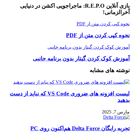
بازی آنلاین R.E.P.O: ماجراجویی اکشن در دنیایی
آخرالزمانی!
نحوه کپی کردن متن از PDF
نحوه کپی کردن متن از PDF
آموزش کوک کردن گیتار بدون برنامه جانبی
آموزش کوک کردن گیتار بدون برنامه جانبی
نوشته های مشابه
لیست افزونه های ضروری VS Code که نباید از دست
بدهید
مارس 7, 2025
تجربه رایگان Delta Force هم‌اکنون روی PC