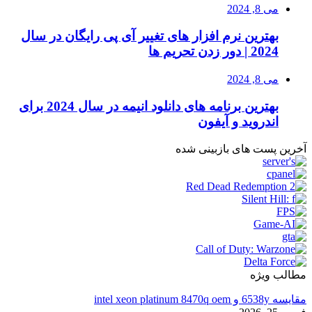
می 8, 2024
بهترین نرم افزار های تغییر آی پی رایگان در سال
2024 | دور زدن تحریم ها
می 8, 2024
بهترین برنامه های دانلود انیمه در سال 2024 برای
اندروید و آیفون
آخرین پست های بازبینی شده
مطالب ویژه
مقایسه 6538y و intel xeon platinum 8470q oem