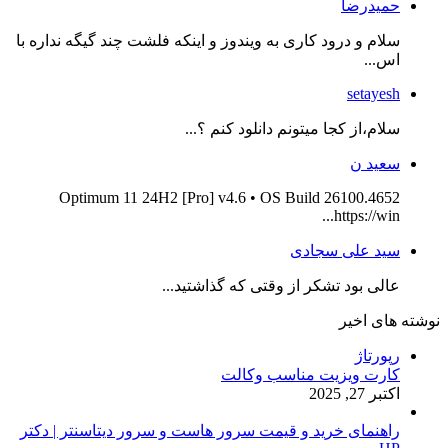
حمیدرضا
سلام و درود کاری به ویندوز و اینکه فلشت چند گیگه نداره با
اس...
setayesh
سلام،از کجا میتونم دانلود کنم ؟...
سعید ن
Optimum 11 24H2 [Pro] v4.6 • OS Build 26100.4652
https://win...
سید علی سجادی
عالی بود تشکر از وقتی که گذاشتید...
نوشته های اخیر
رپورتاژ
کارت ویزیت مناسب وکالت
اکتبر 27, 2025
راهنمای خرید و قیمت سرور هاست و سرور دیتاسنتر | دکتر