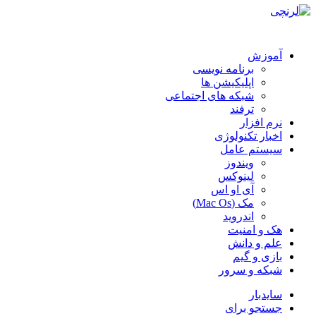
آموزش
برنامه نویسی
اپلیکیشن ها
شبکه های اجتماعی
ترفند
نرم افزار
اخبار تکنولوژی
سیستم عامل
ویندوز
لینوکس
آی او اس
مک (Mac Os)
اندروید
هک و امنیت
علم و دانش
بازی و گیم
شبکه و سرور
سایدبار
جستجو برای