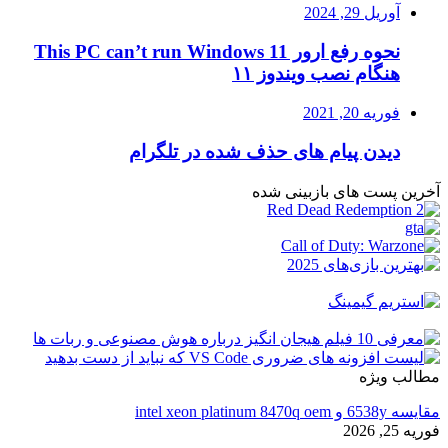
آوریل 29, 2024
نحوه رفع ارور This PC can’t run Windows 11
هنگام نصب ویندوز ۱۱
فوریه 20, 2021
دیدن پیام های حذف شده در تلگرام
آخرین پست های بازبینی شده
مطالب ویژه
مقایسه 6538y و intel xeon platinum 8470q oem
فوریه 25, 2026