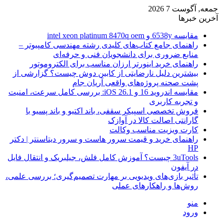
جمعه, آگوست 7 2026
آخرین خبرها
مقایسه 6538y و intel xeon platinum 8470q oem
راهنمای جامع کتاب‌های کلیدی رشته مهندسی کامپیوتر –
منابع ضروری برای دانشجویان فنی و حرفه‌ای
راهنمای خرید اینورتر ارزان مناسب برای الکتروموتور
بیشترین دلیل نارضایتی از کابین دوش چیست؟ گزارشی از
پشت صحنه پروژه‌های واقعی آریان جام
مقایسه اندروید 16 و iOS 26.1: بررسی کامل سرعت، امنیت
و تجربه کاربری
فروش تخصصی اسپیکر سقفی، باند اکتیو و باند پسیو با
گارانتی اصالت کالا در آوازک
کارت ویزیت مناسب وکالت
راهنمای خرید و قیمت سرور هاست و سرور دیتاسنتر | دکتر
HP
3uTools چیست؟ آموزش کامل فلش، جیلبریک و انتقال فایل
در آیفون
تأثیر بازی‌های ویدیویی بر مهارت تصمیم‌گیری؛ بررسی علمی،
روش‌ها و راهکارهای عملی
منو
ورود