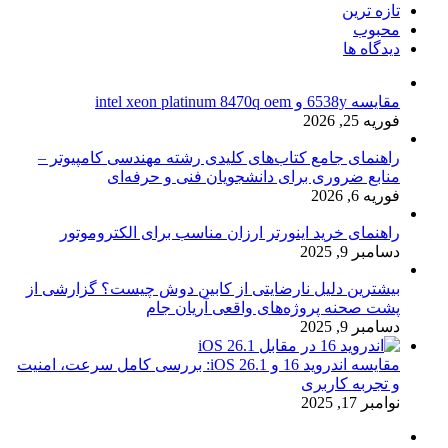
تازه ترین
محبوب
دیدگاه ها
مقایسه 6538y و intel xeon platinum 8470q oem
فوریه 25, 2026
راهنمای جامع کتاب‌های کلیدی رشته مهندسی کامپیوتر –
منابع ضروری برای دانشجویان فنی و حرفه‌ای
فوریه 6, 2026
راهنمای خرید اینورتر ارزان مناسب برای الکتروموتور
دسامبر 9, 2025
بیشترین دلیل نارضایتی از کابین دوش چیست؟ گزارشی از
پشت صحنه پروژه‌های واقعی آریان جام
دسامبر 9, 2025
مقایسه اندروید 16 و iOS 26.1: بررسی کامل سرعت، امنیت
و تجربه کاربری
نوامبر 17, 2025