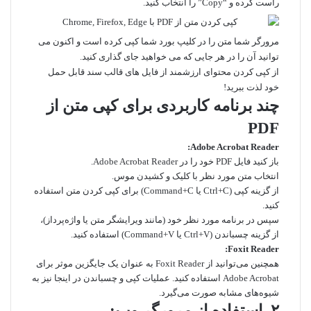
راست کرده و “Copy” را انتخاب کنید.
مرورگر شما متن را در کلیپ بورد شما کپی کرده است و اکنون می
توانید آن را در هر جایی که می خواهید جای گذاری کنید.
از کپی کردن محتوای ارزشمند از فایل های قالب سند قابل حمل
خود لذت ببرید!
چند برنامه کاربردی برای کپی متن از
PDF
Adobe Acrobat Reader:
باز کنید فایل PDF خود را در Adobe Acrobat Reader.
انتخاب متن مورد نظر با کلیک و کشیدن موس.
از گزینه کپی (Ctrl+C یا Command+C) برای کپی کردن متن استفاده
کنید.
سپس در برنامه مورد نظر خود (مانند ویرایشگر متن یا واژه‌پرداز)،
از گزینه چسباندن (Ctrl+V یا Command+V) استفاده کنید.
Foxit Reader:
همچنین می‌توانید از Foxit Reader به عنوان یک جایگزین موثر برای
Adobe Acrobat استفاده کنید. عملیات کپی و چسباندن در اینجا نیز به
شیوه‌های مشابه صورت می‌گیرد.
۲. استفاده از مرورگر وب: