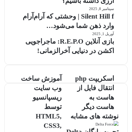
ارزی داشته باشیم؟
سپتامبر 8, 2025
Silent Hill f | وحشتی که آرام‌آرام
وارد ذهن شما می‌شود…
آوریل 1, 2025
بازی آنلاین R.E.P.O: ماجراجویی
اکشن در دنیایی آخرالزمانی!
ا
اسکریپت php
آ
آموزش ساخت
س
م
انتقال فایل از
وب سایت
ک
و
ر
ز
هاست به
ریسپانسیو
ی
ش
هاست دیگر
توسط
پ
س
ت
ا
نوشته های مشابه
HTML5,
p
خ
CSS3,
h
ت
تجربه رایگان Delta