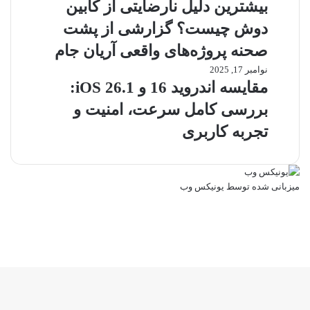
فنی
برای
دلیل
بیشترین دلیل نارضایتی از کابین
و
الکتروموتور
نارضایتی
دوش چیست؟ گزارشی از پشت
حرفه‌ای
از
کابین
صحنه پروژه‌های واقعی آریان جام
دوش
نوامبر 17, 2025
مقایسه
چیست؟
اندروید
مقایسه اندروید 16 و iOS 26.1:
گزارشی
16
از
بررسی کامل سرعت، امنیت و
و
پشت
iOS
تجربه کاربری
صحنه
26.1:
پروژه‌های
بررسی
واقعی
کامل
آریان
سرعت،
میزبانی شده توسط یونیکس وب
جام
امنیت
لینکداین
و
تلگرام
تجربه
خوراک
کاربری
وایبر
ایکس
واتس
تلگرام
فیسبوک
آپ
دکمه
بازگشت
به
بالا