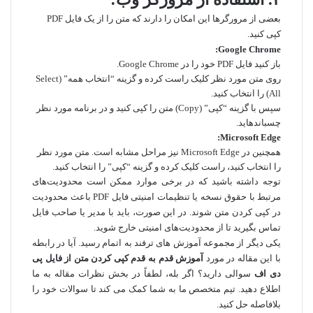
بعضی از مرورگرها این امکان را دارند که متن را از یک فایل PDF
کپی کنید.
Google Chrome:
باز کنید فایل PDF خود را در Google Chrome.
روی متن مورد نظر کلیک راست کرده و گزینه “انتخاب همه” (Select
All) را انتخاب کنید.
سپس با گزینه “کپی” (Copy) متن را کپی کنید و در برنامه مورد نظر
چسباندهاید.
Microsoft Edge:
همچنین در Microsoft Edge نیز مراحل مشابه است. متن مورد نظر
را انتخاب کنید، راست کلیک کرده و گزینه “کپی” را انتخاب کنید.
توجه داشته باشید که در برخی موارد ممکن است محدودیت‌های
مرتبط با حقوق نسخه یا تنظیمات امنیتی فایل PDF باعث محدودیت
در کپی کردن متن شوند. در این صورت، باید با مدیر یا صاحب فایل
تماس بگیرید تا از محدودیت‌های امنیتی خارج شوید.
یکی دیگر از
مجموعه آموزش های ترفند
به اتمام رسید. آیا در رابطه
با این مقاله در مورد
آموزش قدم به قدم کپی کردن متن از فایل پی
دی اف
سوالی دارید؟ اگر بله، لطفاً در بخش نظرات مقاله به ما
اطلاع دهید. تیم متخصص ما به شما کمک می کند تا سوالات خود را
بلافاصله حل کنید.