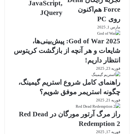
p
و
JavaScript,
ا
ب
Force هم‌اکنون
JQuery
ن
س
روی PC
ت
ا
ق
ی
مارس 1, 2025
ا
ت
ل
ر
God of War 2025: پیش‌بینی‌ها،
ف
ی
شایعات و هر آنچه از بازگشت کریتوس
ا
س
ی
پ
انتظار داریم!
ل
ا
فوریه 23, 2025
ا
ن
ز
س
راهنمای کامل شروع استریم گیمینگ،
ه
ی
ا
و
چگونه استریمر موفق شویم؟
س
ت
فوریه 21, 2025
ت
و
ب
س
راز مرگ آرتور مورگان در Red Dead
ه
ط
ه
H
Redemption 2
ا
T
فوریه 17, 2025
س
M