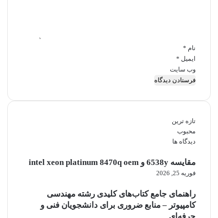
ا
u
ه
e
*
r
y
نام
*
ایمیل
*
وب‌ سایت
تازه ترین
محبوب
دیدگاه ها
مقایسه 6538y و intel xeon platinum 8470q oem
فوریه 25, 2026
راهنمای جامع کتاب‌های کلیدی رشته مهندسی
کامپیوتر – منابع ضروری برای دانشجویان فنی و
حرفه‌ای