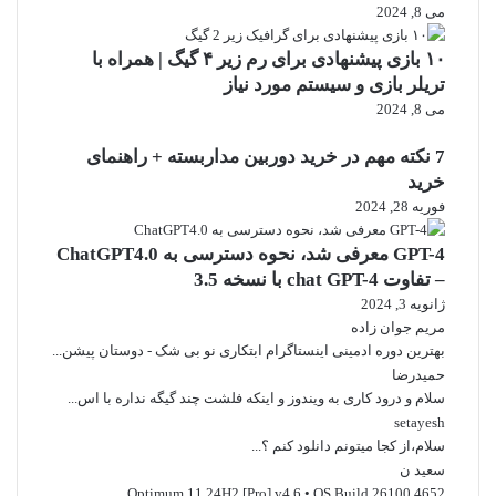
می 8, 2024
۱۰ بازی پیشنهادی برای رم زیر ۴ گیگ | همراه با
تریلر بازی و سیستم مورد نیاز
می 8, 2024
7 نکته مهم در خرید دوربین مداربسته + راهنمای
خرید
فوریه 28, 2024
GPT-4 معرفی شد، نحوه دسترسی به ChatGPT4.0
– تفاوت chat GPT-4 با نسخه 3.5
ژانویه 3, 2024
مریم جوان زاده
بهترین دوره ادمینی اینستاگرام ابتکاری نو بی شک - دوستان پیشن...
حمیدرضا
سلام و درود کاری به ویندوز و اینکه فلشت چند گیگه نداره با اس...
setayesh
سلام،از کجا میتونم دانلود کنم ؟...
سعید ن
Optimum 11 24H2 [Pro] v4.6 • OS Build 26100.4652