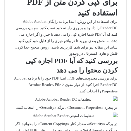
برای کپی کردن متن از PDF
استفاده کنید
برای استفاده از این روش، ابتدا
برنامه رایگان Adobe Acrobat
Reader DC
را دانلود و بر روی رایانه خود نصب کنید. سپس، بررسی
کنید که آیا PDF شما اجازه کپی را می دهد یا خیر، و اگر اجازه می
دهد، به بخش بعدی بروید تا در واقع چیزی را از فایل خود کپی کنید.
شاید این مقاله نیز برای شما کاربردی باشد :
روش صحیح جدا کردن
فلش و هارد اکسترنال در ویندوز
بررسی کنید که آیا PDF اجازه کپی
کردن محتوا را می دهد
برای بررسی محدودیت‌های PDF، ابتدا PDF خود را با برنامه Acrobat
Reader DC اجرا کنید. از نوار منوی Acrobat Reader، File >
Properties را انتخاب کنید.
در پنجره «Document Properties»، برگه «Security» را انتخاب کنید.
در برگه «Security»، مقدار کنار «Content Copying» را بخوانید. اگر
می‌گوید «Not Allowed»، نمی‌توانید محتوا را از فایل PDF فعلی کپی