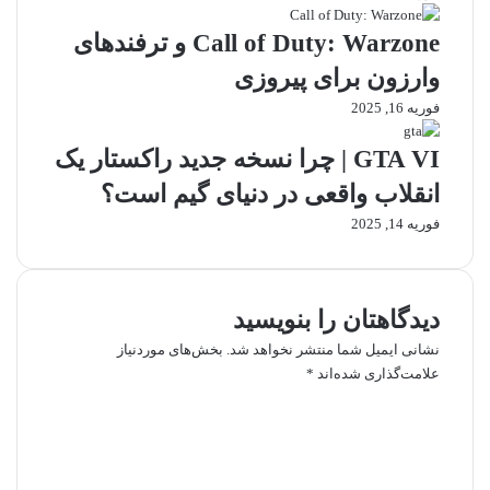
ت
L
Call of Duty: Warzone و ترفندهای
د
5
ی
,
وارزون برای پیروزی
گ
C
فوریه 16, 2025
ر
S
S
GTA VI | چرا نسخه جدید راکستار یک
3
,
انقلاب واقعی در دنیای گیم است؟
J
فوریه 14, 2025
a
v
a
S
دیدگاهتان را بنویسید
c
r
نشانی ایمیل شما منتشر نخواهد شد.
بخش‌های موردنیاز
i
علامت‌گذاری شده‌اند
*
p
د
t
ی
,
د
J
گ
Q