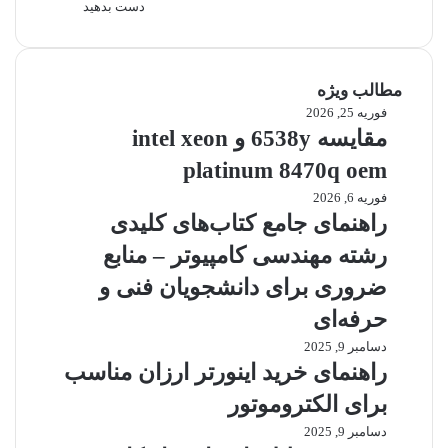
مطالب ویژه
فوریه 25, 2026
مقایسه
6538y
مقایسه 6538y و intel xeon
و
platinum 8470q oem
intel
xeon
فوریه 6, 2026
راهنمای
platinum
جامع
راهنمای جامع کتاب‌های کلیدی
8470q
کتاب‌های
رشته مهندسی کامپیوتر – منابع
oem
کلیدی
رشته
ضروری برای دانشجویان فنی و
مهندسی
حرفه‌ای
کامپیوتر
–
دسامبر 9, 2025
راهنمای
منابع
خرید
راهنمای خرید اینورتر ارزان مناسب
ضروری
اینورتر
برای الکتروموتور
برای
ارزان
دانشجویان
مناسب
دسامبر 9, 2025
بیشترین