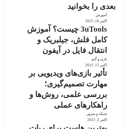
م
بعدی را بخوانید
ا
ه
ی
ا
گ
ل
آموزش
ر
ب
اکتبر 18, 2025
ا
3uTools چیست؟ آموزش
م
کامل فلش، جیلبریک و
انتقال فایل در آیفون
بازی و گیم
اکتبر 15, 2025
تأثیر بازی‌های ویدیویی بر
مهارت تصمیم‌گیری؛
بررسی علمی، روش‌ها و
راهکارهای عملی
شبکه و سرور
اکتبر 3, 2025
بهترین هاست برای ربات