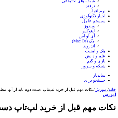
شبکه های اجتماعی
ترفند
نرم افزار
اخبار تکنولوژی
سیستم عامل
ویندوز
لینوکس
آی او اس
مک (Mac Os)
اندروید
هک و امنیت
علم و دانش
بازی و گیم
شبکه و سرور
سایدبار
جستجو برای
خانه
/
آموزش
/
نکات مهم قبل از خرید لپ‌تاپ دست دوم باید از آنها مطل
آموزش
نکات مهم قبل از خرید لپ‌تاپ دست 