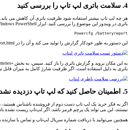
4. سلامت باتری لپ تاپ را بررسی کنید
هر چه لپ تاپ بیشتر استفاده شود ظرفیت باتری آن کاهش می یابد. 
باتری در ویندوز این موضوع را بررسی کنید. ابزار Windows PowerShell را به عنوان مدیر باز کنید، دستور زیر را وارد کنید و Enter را فشار دهید:
Powercfg /batteryreport
این دستور به طور خودکار گزارش را تولید می کند و آن را در C:\Users[YOUR USERNAME]\battery-report.html ذخیره می کند.
باتری به دلیل استفاده است. اگر ظرفیت شارژ کامل به میزان قابل 
5. اطمینان حاصل کنید که لپ تاپ دزدیده نشده است
اگر به فکر خرید یک لپ تاپ دست دوم از فروشنده ناشناس هستید، مط
نیستند، این می تواند یک پرچم قرمز باشد. اگر لپ‌تاپ ریست نشده با
همچنین می‌توانید با دریافت شماره سریال لپ‌تاپ و تماس با سازنده ب