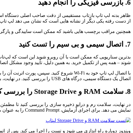
6. بازرسی فیزیکی را انجام دهید
ظاهر بدنه لپ تاپ بازتاب مستقیمی از دقت صاحب اصلی دستگاه است
از دست رفته یکی دیگر از نشانه هایی است که نشان می دهد لپ تاپ م
همچنین مراقب برچسب هایی باشید که ممکن است ساییدگی و پارگی زیر
7. اتصال سیمی و بی سیم را تست کنید
شوند – همه پس از تکمیل خرید. به همین دلیل، تأیید وجود مشکل ات
با اتصال لپ تاپ خود به Wi-Fi شروع کنید. سپ
اتصال یک دستگاه سیمی، درگاه های USB را بررسی کنید. در نهایت، با جفت کردن یک دستگاه مجهز به بلوتوث، مطمئن شوید که بلوتوث کار می کند.
8. سلامت RAM و Storage Drive را بررسی کنید
نمایش می دهد. برای اجرای آزمایش، Command Prompt را به عنوان مدیر باز کنید، mdsched.exe را تایپ کنید و Enter را فشار دهید. سپس روی «Restart Now and Check for Problems» کلیک کنید.
ویندوز دوباره راه اندازی می شود و تست را اجرا می کند. پس از اتم