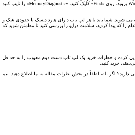
Viewer برای جستجوی مشکلات احتمالی شناسایی شده در طول آزمایش استفاده کنید. Event Viewer را باز کنید و به Windows Logs > System بروید. روی «Find» کلیک کنید، «MemoryDiagnostic» را تایپ کنید
. SSD ها به دلیل سرعت و عملکرد بی صدا ترجیح داده می شوند. شما باید با هر لپ تاپ دارای هارد دیسک تا حدودی شک و
کدام را که پیدا کردید، سلامت درایو را بررسی کنید تا مطمئن شوید که
ایی کرده و خطرات خرید یک لپ تاپ دست دوم معیوب را به حداقل
‌دهند، خرید کنید.
 دارید؟ اگر بله، لطفاً در بخش نظرات مقاله به ما اطلاع دهید. تیم