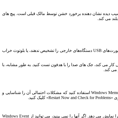
سیب دیده نشان دهنده برخورد خشن توسط مالک قبلی است. پیچ های
ند می کند.
بدترین سناریویی که ممکن است با آن روبرو شوید این است که لپ‌تاپ شما قادر به اتصال به اینترنت (از طریق کابل Wi-Fi یا اترنت) نباشد، پورت‌های USB دستگاه‌های خارجی را تشخیص ندهند، یا بلوتوث خراب
رنت به خوبی کار می کند، جک های صدا را با هدفون تست کنید. به طور مشابه، با
در نهایت، سلامت رم و درایو ذخیره سازی را بررسی کنید تا مطمئن شوید که ایراد ندارند. برای تست رم، می توانید از ابزار Windows Memory Diagnostic استفاده کنید که مشکلات احتمالی آن را شناسایی و
، دوباره راه اندازی مجدد می شود و نتایج آزمایش را نمایش می دهد. اگر آنها را نمی بینید، می توانید از Windows Event