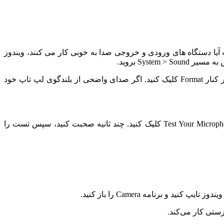
 آیا دستگاه های ورودی و خروجی صدا به خوبی کار می کنند، ویندوز
برای تست بلندگوهای داخلی، روی “Speakers” در قسمت Output کلیک کنید، که تنظیمات صدا را باز می کند. در اینجا، روی دکمه “Test” در کنار Format کلیک کنید. اگر صدای واضحی از بلندگوی لپ تاپ خود
برای تست میکروفون داخلی، به تنظیمات صدا برگردید، روی “Microphone Array” کلیک کنید و سپس روی دکمه “Start Test” در کنار Test Your Microphone کلیک کنید. چند ثانیه صحبت کنید، سپس تست را
ستی کار می‌کند.