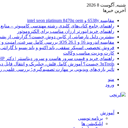
شنبه, آگوست 8 2026
آخرین خبرها
مقایسه 6538y و intel xeon platinum 8470q oem
راهنمای جامع کتاب‌های کلیدی رشته مهندسی کامپیوتر – منابع
راهنمای خرید اینورتر ارزان مناسب برای الکتروموتور
بیشترین دلیل نارضایتی از کابین دوش چیست؟ گزارشی از پشت
مقایسه اندروید 16 و iOS 26.1: بررسی کامل سرعت، امنیت و تجربه کاربری
فروش تخصصی اسپیکر سقفی، باند اکتیو و باند پسیو با گارانتی 
کارت ویزیت مناسب وکالت
راهنمای خرید و قیمت سرور هاست و سرور دیتاسنتر | دکتر HP
3uTools چیست؟ آموزش کامل فلش، جیلبریک و انتقال فایل در آیفون
تأثیر بازی‌های ویدیویی بر مهارت تصمیم‌گیری؛ بررسی علمی، 
منو
ورود
آموزش
برنامه نویسی
اپلیکیشن ها