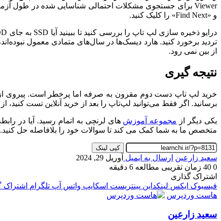
و «Find Next» را کلیک کنید.
تردید برخورد کنید. هارد دیسک‌ها در سال‌های متمادی معمول نبوده‌اند،
از بین نمی رود.
نتیجه گیری
خرید لپ تاپ دست دوم مقرون به صرفه اما پرخطر است. پیروی از 
برسانید. اگر فقط می‌توانید لپ‌تاپ را بعد از خرید آنلاین تست کنید، از
یکی دیگر از
مجموعه آموزش
های لرنچی به اتمام رسید. آیا در رابط
متخصص ما به شما کمک می کند تا سوالات خود را بلافاصله حل کنید.
کپی لینک
سعید زارعین
ارسال به ایمیل
آوریل 29, 2024
0
40
زمان تقریبی مطالعه 6 دقیقه
اشتراک گذاری
فیسبوک
ایکس
لینکداین
پینتریست
اسکایپ
واتس آپ
تلگرام
اشتراک گذ
هاست وردپرس
سعید زارعین