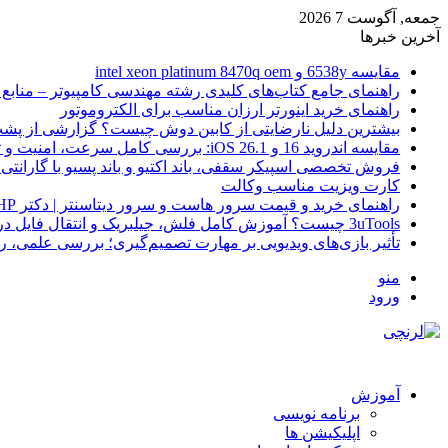
جمعه, آگوست 7 2026
آخرین خبرها
مقایسه 6538y و intel xeon platinum 8470q oem
راهنمای جامع کتاب‌های کلیدی رشته مهندسی کامپیوتر – منابع
راهنمای خرید اینورتر ارزان مناسب برای الکتروموتور
بیشترین دلیل نارضایتی از کابین دوش چیست؟ گزارشی از پشت
مقایسه اندروید 16 و iOS 26.1: بررسی کامل سرعت، امنیت و تجربه کاربری
فروش تخصصی اسپیکر سقفی، باند اکتیو و باند پسیو با گارانتی 
کارت ویزیت مناسب وکالت
راهنمای خرید و قیمت سرور هاست و سرور دیتاسنتر | دکتر HP
3uTools چیست؟ آموزش کامل فلش، جیلبریک و انتقال فایل در آیفون
تأثیر بازی‌های ویدیویی بر مهارت تصمیم‌گیری؛ بررسی علمی، 
منو
ورود
آموزش
برنامه نویسی
اپلیکیشن ها