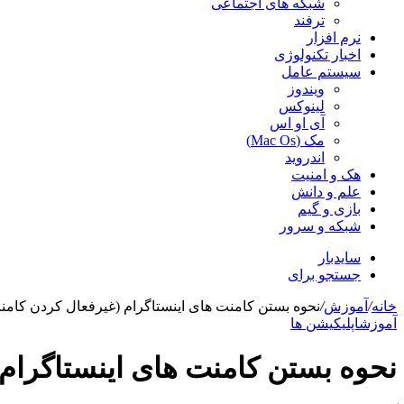
شبکه های اجتماعی
ترفند
نرم افزار
اخبار تکنولوژی
سیستم عامل
ویندوز
لینوکس
آی او اس
مک (Mac Os)
اندروید
هک و امنیت
علم و دانش
بازی و گیم
شبکه و سرور
سایدبار
جستجو برای
خانه
/
آموزش
/
نحوه بستن کامنت های اینستاگرام (غیرفعال کردن کامنت
آموزش
اپلیکیشن ها
نحوه بستن کامنت های اینستاگرام 