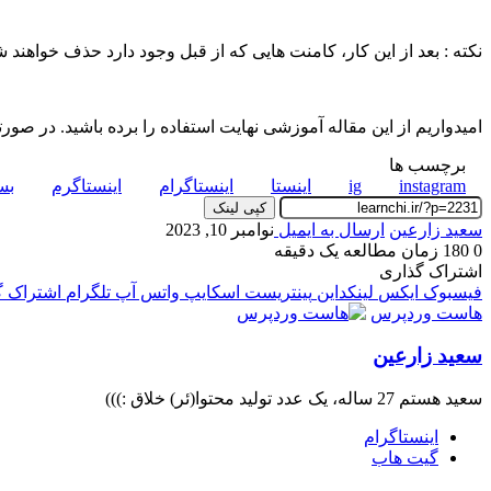
نکته : بعد از این کار، کامنت هایی که از قبل وجود دارد حذف خواهند شد
امیدواریم از این مقاله آموزشی نهایت استفاده را برده باشید. در صورتی
برچسب ها
instagram
ig
اینستا
اینستاگرام
اینستاگرم
بس
کپی لینک
سعید زارعین
ارسال به ایمیل
نوامبر 10, 2023
0
180
زمان مطالعه یک دقیقه
اشتراک گذاری
فیسبوک
ایکس
لینکداین
پینتریست
اسکایپ
واتس آپ
تلگرام
اشتراک گذ
هاست وردپرس
سعید زارعین
سعید هستم 27 ساله، یک عدد تولید محتوا(ئر) خلاق :)))
اینستاگرام
گیت ‌هاب