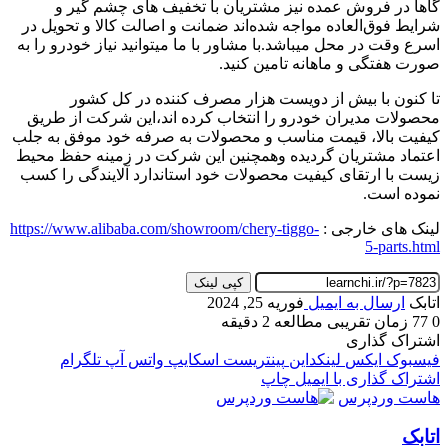
گاها در فروش عمده نیز مشتریان با تخفیف های چشم گیر و
شرایط فوق‌العاده مواجه شده‌اند ضمانت و اصالت کالا و تحویل در
اسرع وقت در محل میباشد.با مشاور با ما میتوانید نیاز خودرو را به
صورت هفتگی و ماهانه تامین کنید.
تا کنون با بیش از دویست هزار مصرف کننده در کل کشور
محصولات مدیران خودرو را انتخاب کرده اند،این شرکت از طریق
کیفیت بالا، قیمت مناسب و محصولات به صرفه خود موفق به جلب
اعتماد مشتریان گردیده وهمچنین این شرکت در زمینه حفظ محیط
زیست با ارتقای کیفیت محصولات خود استاندارد آلایندگی را کسب
نموده است.
لینک های خارجی :
https://www.alibaba.com/showroom/chery-tiggo-
5-parts.html
کپی لینک
اتابک
ارسال به ایمیل
فوریه 25, 2024
0
77
زمان تقریبی مطالعه 2 دقیقه
اشتراک گذاری
فیسبوک
ایکس
لینکداین
پینتریست
اسکایپ
واتس آپ
تلگرام
اشتراک گذاری با ایمیل
چاپ
هاست وردپرس
اتابک