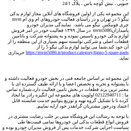
جنوبی ، نبش کوچه یاس ، پلاک 24/1
این مجموعه یکی از اولین فروشگاه های آنلاین مجاز لوازم یدکی
تیگو 5 در تهران و در راستای فعالیت خودروهای ام وی ام mvm
چری فونیکس تیگو می باشد، نمایندگی مدیران خودرو
پاسدارانmvm5086 در سال ۱۳۹۹ فعالیت خودر در امر فروش
لوازم یدکی خودرو تاسیس نموده و به پشتوانه شرکت و باتامین
قطعات اصلی و شرکتی توانسته سهم بسیاری از این منطقه را از
آن خود کند،شما می توانید لوازم یدکی تیگو 5 را از
https://mvm5086.ir/product-category/tiggo-5-spare-parts
خریداری
نماید.
این مجموعه بر اساس جامعه فنی در بخش خودرو فعالیت داشته و
با پشتوانه و تجربه و تخصص اعضا و با ارائه طیف گسترده ای با
معتبر ترین برند قطعات در بخش تامین فعالیت دارد،شماره تماس
ما : 02122940711 اولویت های مجموعه این انگیزه رادر ما ایجاد
کرده تا با تشکیل گروه تهیه و توزیع بتوانیم خدمت شایسته قابل
اعتماد ودرخور مشتریان گرانقدر خود ارایه نماییم.
با توجه به رسالت این فروشگاه مبنی بر جلب رضایت مشتری در
فروش انواع قطعات یدکی این خودروها تمامی قیمت‌ها طی
سیاست اجرایی شرکت خدمات پس از فروش مدیران خودرو بوده و