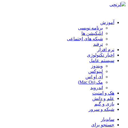
آموزش
برنامه نویسی
اپلیکیشن ها
شبکه های اجتماعی
ترفند
نرم افزار
اخبار تکنولوژی
سیستم عامل
ویندوز
لینوکس
آی او اس
مک (Mac Os)
اندروید
هک و امنیت
علم و دانش
بازی و گیم
شبکه و سرور
سایدبار
جستجو برای