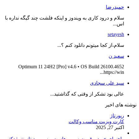
حمیدرضا
سلام و درود کاری به ویندوز و اینکه فلشت چند گیگه نداره با
اس...
setayesh
سلام،از کجا میتونم دانلود کنم ؟...
سعید ن
Optimum 11 24H2 [Pro] v4.6 • OS Build 26100.4652
https://win...
سید علی سجادی
عالی بود تشکر از وقتی که گذاشتید...
نوشته های اخیر
رپورتاژ
کارت ویزیت مناسب وکالت
اکتبر 27, 2025
راهنمای خرید و قیمت سرور هاست و سرور دیتاسنتر | دکتر