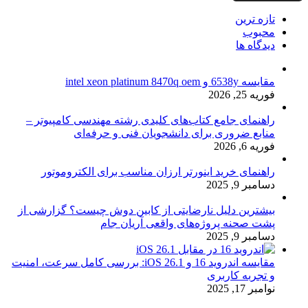
تازه ترین
محبوب
دیدگاه ها
مقایسه 6538y و intel xeon platinum 8470q oem
فوریه 25, 2026
راهنمای جامع کتاب‌های کلیدی رشته مهندسی کامپیوتر –
منابع ضروری برای دانشجویان فنی و حرفه‌ای
فوریه 6, 2026
راهنمای خرید اینورتر ارزان مناسب برای الکتروموتور
دسامبر 9, 2025
بیشترین دلیل نارضایتی از کابین دوش چیست؟ گزارشی از
پشت صحنه پروژه‌های واقعی آریان جام
دسامبر 9, 2025
مقایسه اندروید 16 و iOS 26.1: بررسی کامل سرعت، امنیت
و تجربه کاربری
نوامبر 17, 2025