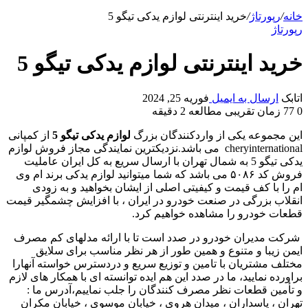
خانه
/
رپورتاژ
/
خرید اینترنتی لوازم یدکی تیگو 5
رپورتاژ
خرید اینترنتی لوازم یدکی تیگو 5
اتابک
ارسال به ایمیل
فوریه 25, 2024
0
77
زمان تقریبی مطالعه 2 دقیقه
این مجموعه یکی از واردکنندگان بزرگ
لوازم یدکی تیگو 5
از کمپانی
cheryinternational می باشد.نزدیکترین نمایندگی مجاز فروش لوازم
یدکی تیگو 5 به شمال تهران با ارسال سریع به کل ایران عاملیت
فروش کد ۵۰۸۶ می باشد که شما میتوانید لوازم یدکی برند ام وی
ام را با کف قیمت و کیفیتی اصلی از ایشان بخواهید و به زودی
انقلاب بزرگی در صنعت خودرو در ایران ، با افزایش چشمگیر قیمت
قطعات خودرو را مشاهده خواهیم کرد.
شرکت مدیران خودرو در صدد است تا با ارائه مدلهای کم مصرف
ایمن زیبا و متنوع و همین طور از هر نظر مناسب برای سلایق
مختلف مشتریان با تامین و توزیع سریع و دردسترس خواسته آنهارا
براورده نمایید، ما در صدد این هم ایده توانسته ای با همکار های لازم
و تأمین قطعات نظر مصرف کنندگان را جلب نماییم،آدرس ما :
تهران ، پاسداران ، میدان هروی ، خیابان موسوی ، خیابان مکران