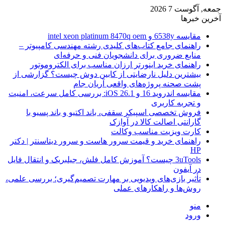
جمعه, آگوست 7 2026
آخرین خبرها
مقایسه 6538y و intel xeon platinum 8470q oem
راهنمای جامع کتاب‌های کلیدی رشته مهندسی کامپیوتر –
منابع ضروری برای دانشجویان فنی و حرفه‌ای
راهنمای خرید اینورتر ارزان مناسب برای الکتروموتور
بیشترین دلیل نارضایتی از کابین دوش چیست؟ گزارشی از
پشت صحنه پروژه‌های واقعی آریان جام
مقایسه اندروید 16 و iOS 26.1: بررسی کامل سرعت، امنیت
و تجربه کاربری
فروش تخصصی اسپیکر سقفی، باند اکتیو و باند پسیو با
گارانتی اصالت کالا در آوازک
کارت ویزیت مناسب وکالت
راهنمای خرید و قیمت سرور هاست و سرور دیتاسنتر | دکتر
HP
3uTools چیست؟ آموزش کامل فلش، جیلبریک و انتقال فایل
در آیفون
تأثیر بازی‌های ویدیویی بر مهارت تصمیم‌گیری؛ بررسی علمی،
روش‌ها و راهکارهای عملی
منو
ورود