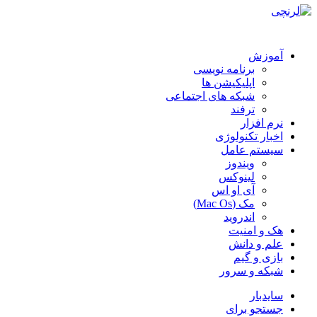
آموزش
برنامه نویسی
اپلیکیشن ها
شبکه های اجتماعی
ترفند
نرم افزار
اخبار تکنولوژی
سیستم عامل
ویندوز
لینوکس
آی او اس
مک (Mac Os)
اندروید
هک و امنیت
علم و دانش
بازی و گیم
شبکه و سرور
سایدبار
جستجو برای