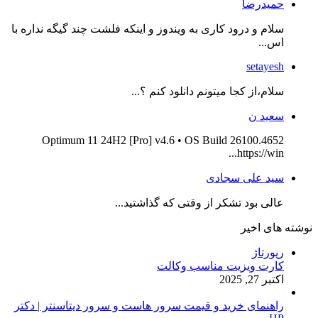
حمیدرضا
سلام و درود کاری به ویندوز و اینکه فلشت چند گیگه نداره با
اس...
setayesh
سلام،از کجا میتونم دانلود کنم ؟...
سعید ن
Optimum 11 24H2 [Pro] v4.6 • OS Build 26100.4652
https://win...
سید علی سجادی
عالی بود تشکر از وقتی که گذاشتید...
نوشته های اخیر
رپورتاژ
کارت ویزیت مناسب وکالت
اکتبر 27, 2025
راهنمای خرید و قیمت سرور هاست و سرور دیتاسنتر | دکتر