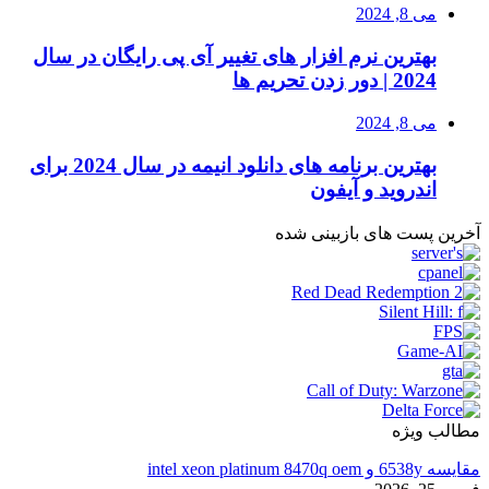
می 8, 2024
بهترین نرم افزار های تغییر آی پی رایگان در سال
2024 | دور زدن تحریم ها
می 8, 2024
بهترین برنامه های دانلود انیمه در سال 2024 برای
اندروید و آیفون
آخرین پست های بازبینی شده
مطالب ویژه
مقایسه 6538y و intel xeon platinum 8470q oem