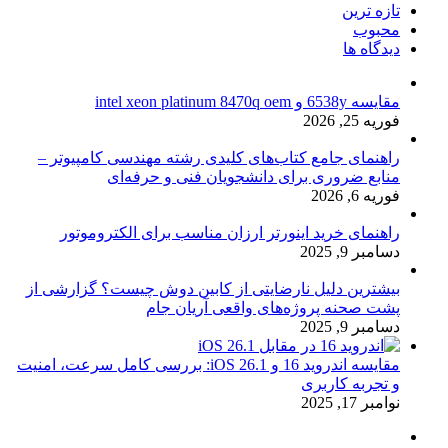
تازه ترین
محبوب
دیدگاه ها
مقایسه 6538y و intel xeon platinum 8470q oem
فوریه 25, 2026
راهنمای جامع کتاب‌های کلیدی رشته مهندسی کامپیوتر –
منابع ضروری برای دانشجویان فنی و حرفه‌ای
فوریه 6, 2026
راهنمای خرید اینورتر ارزان مناسب برای الکتروموتور
دسامبر 9, 2025
بیشترین دلیل نارضایتی از کابین دوش چیست؟ گزارشی از
پشت صحنه پروژه‌های واقعی آریان جام
دسامبر 9, 2025
مقایسه اندروید 16 و iOS 26.1: بررسی کامل سرعت، امنیت
و تجربه کاربری
نوامبر 17, 2025