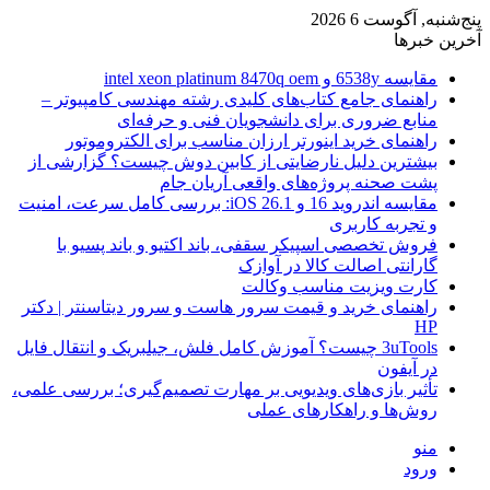
پنج‌شنبه, آگوست 6 2026
آخرین خبرها
مقایسه 6538y و intel xeon platinum 8470q oem
راهنمای جامع کتاب‌های کلیدی رشته مهندسی کامپیوتر –
منابع ضروری برای دانشجویان فنی و حرفه‌ای
راهنمای خرید اینورتر ارزان مناسب برای الکتروموتور
بیشترین دلیل نارضایتی از کابین دوش چیست؟ گزارشی از
پشت صحنه پروژه‌های واقعی آریان جام
مقایسه اندروید 16 و iOS 26.1: بررسی کامل سرعت، امنیت
و تجربه کاربری
فروش تخصصی اسپیکر سقفی، باند اکتیو و باند پسیو با
گارانتی اصالت کالا در آوازک
کارت ویزیت مناسب وکالت
راهنمای خرید و قیمت سرور هاست و سرور دیتاسنتر | دکتر
HP
3uTools چیست؟ آموزش کامل فلش، جیلبریک و انتقال فایل
در آیفون
تأثیر بازی‌های ویدیویی بر مهارت تصمیم‌گیری؛ بررسی علمی،
روش‌ها و راهکارهای عملی
منو
ورود