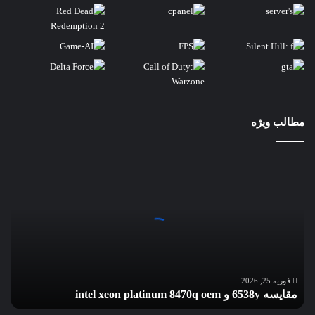
مطالب ویژه
مقایسه
6538y
و
intel
xeon
platinum
8470q
oem
فوریه 25, 2026
مقایسه 6538y و intel xeon platinum 8470q oem