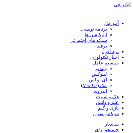
آموزش
برنامه نویسی
اپلیکیشن ها
شبکه های اجتماعی
ترفند
نرم افزار
اخبار تکنولوژی
سیستم عامل
ویندوز
لینوکس
آی او اس
مک (Mac Os)
اندروید
هک و امنیت
علم و دانش
بازی و گیم
شبکه و سرور
سایدبار
جستجو برای