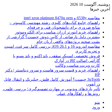
دوشنبه, آگوست 10 2026
آخرین خبرها
مقایسه 6538y و intel xeon platinum 8470q oem
راهنمای جامع کتاب‌های کلیدی رشته مهندسی کامپیوتر –
منابع ضروری برای دانشجویان فنی و حرفه‌ای
راهنمای خرید اینورتر ارزان مناسب برای الکتروموتور
بیشترین دلیل نارضایتی از کابین دوش چیست؟ گزارشی از
پشت صحنه پروژه‌های واقعی آریان جام
مقایسه اندروید 16 و iOS 26.1: بررسی کامل سرعت، امنیت
و تجربه کاربری
فروش تخصصی اسپیکر سقفی، باند اکتیو و باند پسیو با
گارانتی اصالت کالا در آوازک
کارت ویزیت مناسب وکالت
راهنمای خرید و قیمت سرور هاست و سرور دیتاسنتر | دکتر
HP
3uTools چیست؟ آموزش کامل فلش، جیلبریک و انتقال فایل
در آیفون
تأثیر بازی‌های ویدیویی بر مهارت تصمیم‌گیری؛ بررسی علمی،
روش‌ها و راهکارهای عملی
منو
ورود