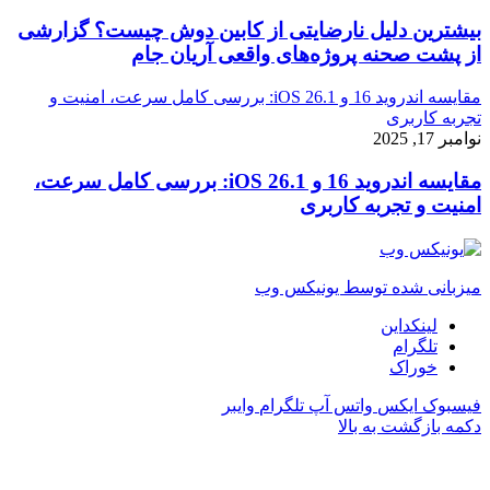
بیشترین دلیل نارضایتی از کابین دوش چیست؟ گزارشی
از پشت صحنه پروژه‌های واقعی آریان جام
مقایسه اندروید 16 و iOS 26.1: بررسی کامل سرعت، امنیت و
تجربه کاربری
نوامبر 17, 2025
مقایسه اندروید 16 و iOS 26.1: بررسی کامل سرعت،
امنیت و تجربه کاربری
میزبانی شده توسط یونیکس وب
لینکداین
تلگرام
خوراک
فیسبوک
ایکس
واتس آپ
تلگرام
وایبر
دکمه بازگشت به بالا