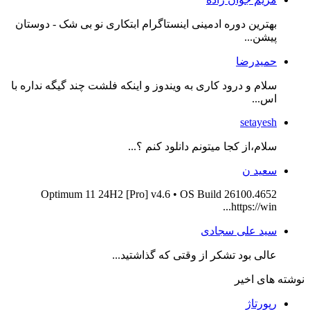
بهترین دوره ادمینی اینستاگرام ابتکاری نو بی شک - دوستان
پیشن...
حمیدرضا
سلام و درود کاری به ویندوز و اینکه فلشت چند گیگه نداره با
اس...
setayesh
سلام،از کجا میتونم دانلود کنم ؟...
سعید ن
Optimum 11 24H2 [Pro] v4.6 • OS Build 26100.4652
https://win...
سید علی سجادی
عالی بود تشکر از وقتی که گذاشتید...
نوشته های اخیر
رپورتاژ