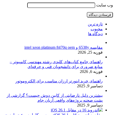
وب‌ سایت
تازه ترین
محبوب
دیدگاه ها
مقایسه 6538y و intel xeon platinum 8470q oem
فوریه 25, 2026
راهنمای جامع کتاب‌های کلیدی رشته مهندسی کامپیوتر –
منابع ضروری برای دانشجویان فنی و حرفه‌ای
فوریه 6, 2026
راهنمای خرید اینورتر ارزان مناسب برای الکتروموتور
دسامبر 9, 2025
بیشترین دلیل نارضایتی از کابین دوش چیست؟ گزارشی از
پشت صحنه پروژه‌های واقعی آریان جام
دسامبر 9, 2025
مقایسه اندروید 16 و iOS 26.1: بررسی کامل سرعت، امنیت