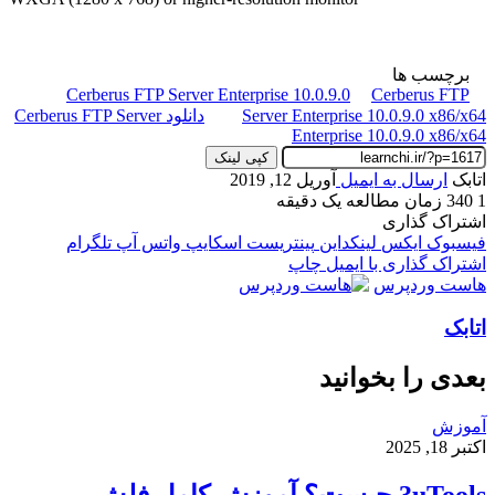
برچسب ها
Cerberus FTP Server Enterprise 10.0.9.0
Cerberus FTP
Server Enterprise 10.0.9.0 x86/x64
دانلود Cerberus FTP Server
Enterprise 10.0.9.0 x86/x64
کپی لینک
اتابک
ارسال به ایمیل
آوریل 12, 2019
1
340
زمان مطالعه یک دقیقه
اشتراک گذاری
فیسبوک
ایکس
لینکداین
پینتریست
اسکایپ
واتس آپ
تلگرام
اشتراک گذاری با ایمیل
چاپ
هاست وردپرس
اتابک
بعدی را بخوانید
آموزش
اکتبر 18, 2025
3uTools چیست؟ آموزش کامل فلش،