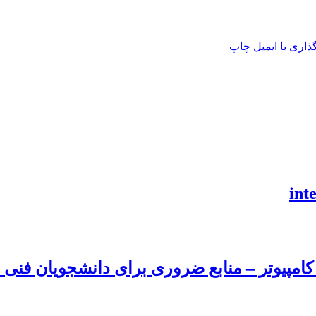
اری با ایمیل
چاپ
امپیوتر – منابع ضروری برای دانشجویان فنی و