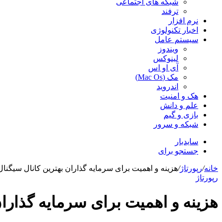
شبکه های اجتماعی
ترفند
نرم افزار
اخبار تکنولوژی
سیستم عامل
ویندوز
لینوکس
آی او اس
مک (Mac Os)
اندروید
هک و امنیت
علم و دانش
بازی و گیم
شبکه و سرور
سایدبار
جستجو برای
خانه
/
رپورتاژ
/
هزینه و اهمیت برای سرمایه گذاران بهترین کانال سیگنال
رپورتاژ
هزینه و اهمیت برای سرمایه گذاران