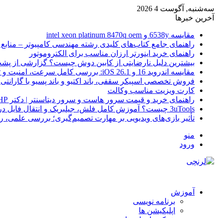
سه‌شنبه, آگوست 4 2026
آخرین خبرها
مقایسه 6538y و intel xeon platinum 8470q oem
راهنمای جامع کتاب‌های کلیدی رشته مهندسی کامپیوتر – منابع
راهنمای خرید اینورتر ارزان مناسب برای الکتروموتور
بیشترین دلیل نارضایتی از کابین دوش چیست؟ گزارشی از پشت
مقایسه اندروید 16 و iOS 26.1: بررسی کامل سرعت، امنیت و تجربه کاربری
فروش تخصصی اسپیکر سقفی، باند اکتیو و باند پسیو با گارانتی 
کارت ویزیت مناسب وکالت
راهنمای خرید و قیمت سرور هاست و سرور دیتاسنتر | دکتر HP
3uTools چیست؟ آموزش کامل فلش، جیلبریک و انتقال فایل در آیفون
تأثیر بازی‌های ویدیویی بر مهارت تصمیم‌گیری؛ بررسی علمی، 
منو
ورود
آموزش
برنامه نویسی
اپلیکیشن ها