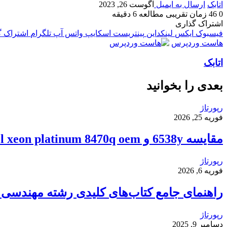
اتابک
ارسال به ایمیل
آگوست 26, 2023
0
46
زمان تقریبی مطالعه 6 دقیقه
اشتراک گذاری
فیسبوک
ایکس
لینکداین
پینتریست
اسکایپ
واتس آپ
تلگرام
اشتراک گذ
هاست وردپرس
اتابک
بعدی را بخوانید
رپورتاژ
فوریه 25, 2026
مقایسه 6538y و intel xeon platinum 8470q oem
رپورتاژ
فوریه 6, 2026
راهنمای جامع کتاب‌های کلیدی رشته مهندسی ک
رپورتاژ
دسامبر 9, 2025