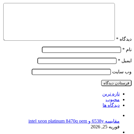
دیدگاه
*
نام
*
ایمیل
*
وب‌ سایت
تازه ترین
محبوب
دیدگاه ها
مقایسه 6538y و intel xeon platinum 8470q oem
فوریه 25, 2026