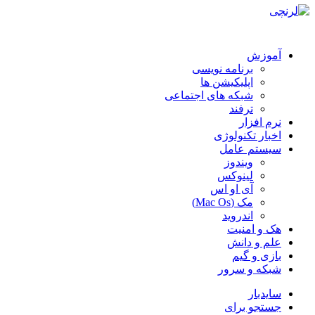
آموزش
برنامه نویسی
اپلیکیشن ها
شبکه های اجتماعی
ترفند
نرم افزار
اخبار تکنولوژی
سیستم عامل
ویندوز
لینوکس
آی او اس
مک (Mac Os)
اندروید
هک و امنیت
علم و دانش
بازی و گیم
شبکه و سرور
سایدبار
جستجو برای