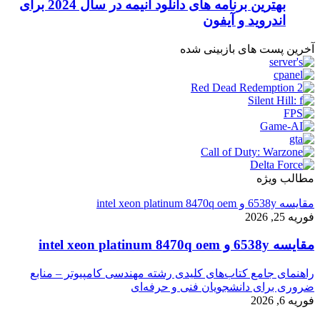
بهترین برنامه های دانلود انیمه در سال 2024 برای
اندروید و آیفون
آخرین پست های بازبینی شده
مطالب ویژه
مقایسه 6538y و intel xeon platinum 8470q oem
فوریه 25, 2026
مقایسه 6538y و intel xeon platinum 8470q oem
راهنمای جامع کتاب‌های کلیدی رشته مهندسی کامپیوتر – منابع
ضروری برای دانشجویان فنی و حرفه‌ای
فوریه 6, 2026