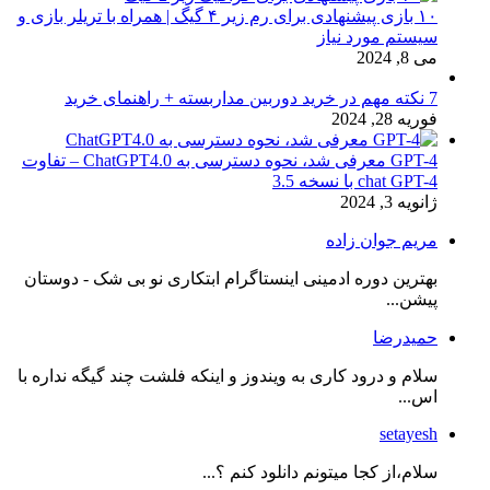
۱۰ بازی پیشنهادی برای رم زیر ۴ گیگ | همراه با تریلر بازی و
سیستم مورد نیاز
می 8, 2024
7 نکته مهم در خرید دوربین مداربسته + راهنمای خرید
فوریه 28, 2024
GPT-4 معرفی شد، نحوه دسترسی به ChatGPT4.0 – تفاوت
chat GPT-4 با نسخه 3.5
ژانویه 3, 2024
مریم جوان زاده
بهترین دوره ادمینی اینستاگرام ابتکاری نو بی شک - دوستان
پیشن...
حمیدرضا
سلام و درود کاری به ویندوز و اینکه فلشت چند گیگه نداره با
اس...
setayesh
سلام،از کجا میتونم دانلود کنم ؟...