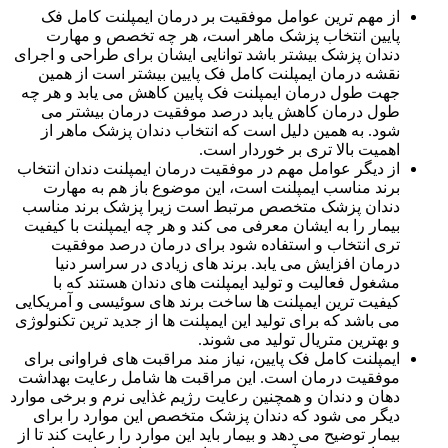
از مهم ترین عوامل موفقیت بر درمان ایمپلنت کامل فک
پایین انتخاب پزشک ماهر است، هر چه تخصص و مهارت
دندان پزشک بیشتر باشد توانایی ایشان برای طراحی و اجرای
نقشه درمان ایمپلنت کامل فک پایین بیشتر است از همین
جهت طول درمان ایمپلنت فک پایین کاهش می یابد و هر چه
طول درمان کاهش یابد درصد موفقیت درمان بیشتر می
شود. به همین دلیل است که انتخاب دندان پزشک ماهر از
اهمیت بالا تری بر خوردار است.
از دیگر عوامل مهم در موفقیت درمان ایمپلنت دندان انتخاب
برند مناسب ایمپلنت است، این موضوع باز هم به مهارت
دندان پزشک متخصص مرتبط است زیرا پزشک برند مناسب
بیمار را به ایشان معرفی می کند و هر چه ایمپلنت با کیفیت
تری انتخاب و استفاده شود برای درمان درصد موفقیت
درمان افزایش می یابد. برند های زیادی در سراسر دنیا
مشغول فعالیت و تولید ایمپلنت های دندان هستند که با
کیفیت ترین ایمپلنت ها ساخت برند های سوئیسی و آمریکایی
می باشد که برای تولید این ایمپلنت ها از جدید ترین تکنولوژی
و بهترین متریال تولید می شوند.
ایمپلنت کامل فک پایین، نیاز مند مراقبت های فراوانی برای
موفقیت درمان است. این مراقبت ها شامل رعایت بهداشت
دهان و دندان و همچنین رعایت رژیم غذایی نرم و برخی موارد
دیگر می شود که دندان پزشک متخصص این موارد را برای
بیمار توضیح می دهد و بیمار باید این موارد را رعایت کند تا از