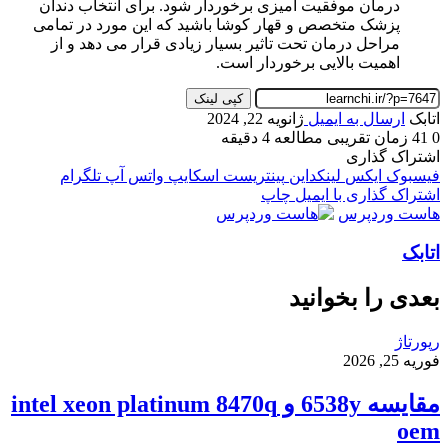
درمان موفقیت آمیزی برخوردار شود. برای انتخاب دندان
پزشک متخصص و قهار کوشا باشید که این مورد در تمامی
مراحل درمان تحت تاثیر بسیار زیادی قرار می دهد و از
اهمیت بالایی برخوردار است.
کپی لینک
اتابک
ارسال به ایمیل
ژانویه 22, 2024
0
41
زمان تقریبی مطالعه 4 دقیقه
اشتراک گذاری
فیسبوک
ایکس
لینکداین
پینتریست
اسکایپ
واتس آپ
تلگرام
اشتراک گذاری با ایمیل
چاپ
هاست وردپرس
اتابک
بعدی را بخوانید
رپورتاژ
فوریه 25, 2026
مقایسه 6538y و intel xeon platinum 8470q
oem