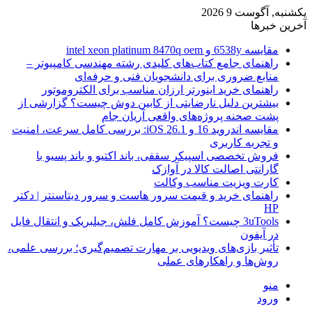
یکشنبه, آگوست 9 2026
آخرین خبرها
مقایسه 6538y و intel xeon platinum 8470q oem
راهنمای جامع کتاب‌های کلیدی رشته مهندسی کامپیوتر –
منابع ضروری برای دانشجویان فنی و حرفه‌ای
راهنمای خرید اینورتر ارزان مناسب برای الکتروموتور
بیشترین دلیل نارضایتی از کابین دوش چیست؟ گزارشی از
پشت صحنه پروژه‌های واقعی آریان جام
مقایسه اندروید 16 و iOS 26.1: بررسی کامل سرعت، امنیت
و تجربه کاربری
فروش تخصصی اسپیکر سقفی، باند اکتیو و باند پسیو با
گارانتی اصالت کالا در آوازک
کارت ویزیت مناسب وکالت
راهنمای خرید و قیمت سرور هاست و سرور دیتاسنتر | دکتر
HP
3uTools چیست؟ آموزش کامل فلش، جیلبریک و انتقال فایل
در آیفون
تأثیر بازی‌های ویدیویی بر مهارت تصمیم‌گیری؛ بررسی علمی،
روش‌ها و راهکارهای عملی
منو
ورود