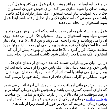
در واقع پایه ایمپلنت همانند ریشه دندان عمل می کند و عمل کرد
ریشه دندان را شبیه سازی می کند. برای جوش خوردن استخوان
فک با پایه ایمپلنت نیاز است استخوان فک بیمار دارای تراکم کافی
باشد و در صورتی که استخوان فک بیمار تحلیل رفته باشد ابتدا عمل
پیوند استخوان را انجام می دهند.
عمل پیوند استخوان به این صورت است که لثه را برش می دهند و
سپس مواد پیوند استخوان را روی استخوان فک قرار می دهند، روی
آن را می پوشانند و لثه را بخیه می زنند و بین 3 الی 6 ماه زمان نیاز
است تا استخوان فک ترمیم شود بیمار طی این مدت باید مرتبا مورد
معاینه پزشک قرار گیرد تا بلا فاصله پس از بهبودی پیش از آن که
استخوان فک مجددا دچار تحلیل شود کاشت ایمپلنت را انجام دهند.
در این میان نیز بیمارانی هستند که تعداد زیادی از دندان های فک
پایین خود و یا همه دندان های فک پایین خود را از دست داده اند. این
بیماران نیز می توانند با استفاده از کاشت ایمپلنت دندان، بی دندان
خود، عملکرد و کارایی دندان های از دست رفته خود را ترمیم کنند.
در این روش درمانی ایمپلنت دندان به روش آل آن 4 انجام می شود
که دارای آسیب کمتری می باشد و همچنین طول درمان کوتاه تر و
درصد موفقیت در مان بالا تری را دارد، علاوه بر تمامی این مباحث
هزینه ایمپلنت
درمان نیز یکی از مهم ترین عوامل است که در این
روش درمان از هزینه کم تری بر خوردار است زیرا از پایه های
ایمپلنت کم تری استفاده می شود.