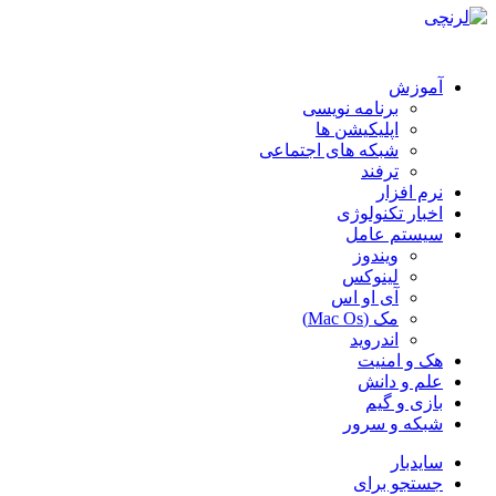
آموزش
برنامه نویسی
اپلیکیشن ها
شبکه های اجتماعی
ترفند
نرم افزار
اخبار تکنولوژی
سیستم عامل
ویندوز
لینوکس
آی او اس
مک (Mac Os)
اندروید
هک و امنیت
علم و دانش
بازی و گیم
شبکه و سرور
سایدبار
جستجو برای