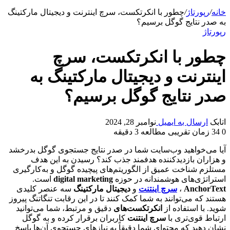
خانه
/
رپورتاژ
/
چطور با انکرتکست، سرچ اینترنت و دیجیتال مارکتینگ
به صدر نتایج گوگل برسیم؟
رپورتاژ
چطور با انکرتکست، سرچ
اینترنت و دیجیتال مارکتینگ به
صدر نتایج گوگل برسیم؟
اتابک
ارسال به ایمیل
نوامبر 28, 2024
0
34
زمان تقریبی مطالعه 3 دقیقه
آیا می‌خواهید وب‌سایت شما در صدر نتایج جستجوی گوگل بدرخشد
و هزاران بازدیدکننده هدفمند جذب کند؟ رسیدن به این هدف
مستلزم شناخت عمیق از الگوریتم‌های پیچیده گوگل و به‌کارگیری
استراتژی‌های هوشمندانه در حوزه
digital marketing
است.
AnchorText
،
سرچ اینتنت
و
دیجیتال مارکتینگ
سه عنصر کلیدی
هستند که می‌توانند به شما کمک کنند تا در این رقابت تنگاتنگ پیروز
شوید. با استفاده از
انکرتکست‌های
دقیق و مرتبط، شما می‌توانید
ارتباط قوی‌تری با
سرچ اینتنت
کاربران برقرار کرده و به گوگل
نشان دهید که محتوای شما دقیقاً به نیازهای جستجوی آن‌ها پاسخ