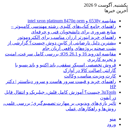
یکشنبه, آگوست 9 2026
آخرین خبرها
مقایسه 6538y و intel xeon platinum 8470q oem
راهنمای جامع کتاب‌های کلیدی رشته مهندسی کامپیوتر –
منابع ضروری برای دانشجویان فنی و حرفه‌ای
راهنمای خرید اینورتر ارزان مناسب برای الکتروموتور
بیشترین دلیل نارضایتی از کابین دوش چیست؟ گزارشی از
پشت صحنه پروژه‌های واقعی آریان جام
مقایسه اندروید 16 و iOS 26.1: بررسی کامل سرعت، امنیت
و تجربه کاربری
فروش تخصصی اسپیکر سقفی، باند اکتیو و باند پسیو با
گارانتی اصالت کالا در آوازک
کارت ویزیت مناسب وکالت
راهنمای خرید و قیمت سرور هاست و سرور دیتاسنتر | دکتر
HP
3uTools چیست؟ آموزش کامل فلش، جیلبریک و انتقال فایل
در آیفون
تأثیر بازی‌های ویدیویی بر مهارت تصمیم‌گیری؛ بررسی علمی،
روش‌ها و راهکارهای عملی
منو
ورود