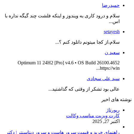
حمیدرضا
سلام و درود کاری به ویندوز و اینکه فلشت چند گیگه نداره با
اس...
setayesh
سلام،از کجا میتونم دانلود کنم ؟...
سعید ن
Optimum 11 24H2 [Pro] v4.6 • OS Build 26100.4652
https://win...
سید علی سجادی
عالی بود تشکر از وقتی که گذاشتید...
نوشته های اخیر
رپورتاژ
کارت ویزیت مناسب وکالت
اکتبر 27, 2025
راهنمای خرید و قیمت سرور هاست و سرور دیتاسنتر | دکتر