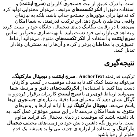
است. با درک عمیق از نیت جستجوی کاربران (
سرچ اینتنت
) و
استفاده دقیق از
انکر تکست‌های
مرتبط، می‌توان محتوایی تولید کرد
که نه تنها برای موتورهای جستجو جذاب باشد، بلکه به نیازهای
واقعی مخاطبان پاسخ دهد. این ترکیب قدرتمند، به شما امکان
می‌دهد تا در رقابت تنگاتنگ دنیای دیجیتال، جایگاه خود را تثبیت کرده
و به اهداف بازاریابی خود دست یابید. با بهینه‌سازی محتوا بر اساس
سرچ اینتنت
و استفاده از
انکر تکست‌های
متنوع، می‌توانید ارتباط
عمیق‌تری با مخاطبان برقرار کرده و آن‌ها را به مشتریان وفادار
تبدیل کنید.
نتیجه‌گیری
ترکیب قدرتمند
AnchorText
،
سرچ اینتنت
و
دیجیتال مارکتینگ
،
می‌تواند به شما کمک کند تا به هدف موفقیت در کسب و کارتان
دست پیدا کنید. با استفاده از
انکرتکست‌های
دقیق و مرتبط، شما
می‌توانید ارتباط قوی‌تری با
سرچ اینتنت
کاربران برقرار کرده و به
گوگل نشان دهید که محتوای شما دقیقاً به نیازهای جستجوی آن‌ها
پاسخ می‌دهد.
دیجیتال مارکتینگ
نیز با ارائه ابزارها و روش‌های
متنوع، به شما امکان می‌دهد تا در این مسیر موفق‌تر عمل کنید. به
یاد داشته باشید که موفقیت در دنیای دیجیتال یک فرایند مداوم
است. با به‌روز نگه داشتن دانش خود در زمینه‌های مختلف
دیجیتال
مارکتینگ
و استفاده از ابزارهای جدید، می‌توانید همیشه یک قدم
جلوتر از رقبا باشید.