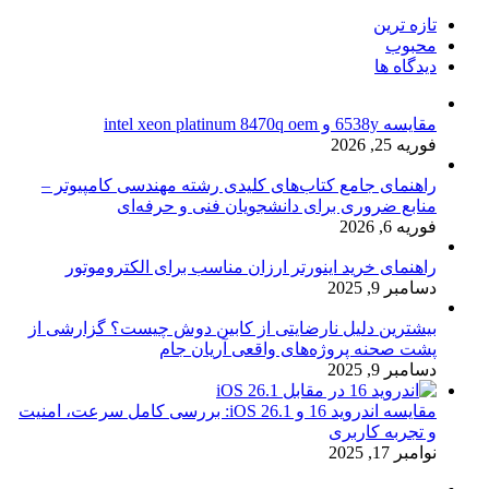
تازه ترین
محبوب
دیدگاه ها
مقایسه 6538y و intel xeon platinum 8470q oem
فوریه 25, 2026
راهنمای جامع کتاب‌های کلیدی رشته مهندسی کامپیوتر –
منابع ضروری برای دانشجویان فنی و حرفه‌ای
فوریه 6, 2026
راهنمای خرید اینورتر ارزان مناسب برای الکتروموتور
دسامبر 9, 2025
بیشترین دلیل نارضایتی از کابین دوش چیست؟ گزارشی از
پشت صحنه پروژه‌های واقعی آریان جام
دسامبر 9, 2025
مقایسه اندروید 16 و iOS 26.1: بررسی کامل سرعت، امنیت
و تجربه کاربری
نوامبر 17, 2025