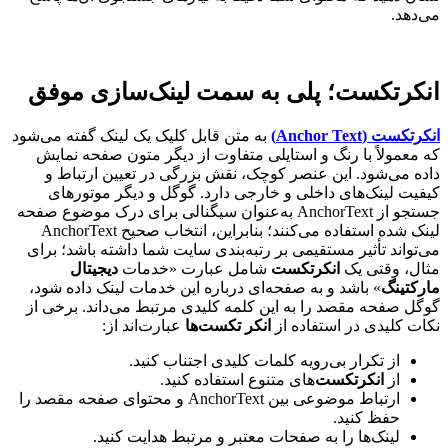
می‌دهد.
انکرتکست؛ پلی به سمت لینک‌سازی موفق
انکرتکست (Anchor Text)
به متن قابل کلیک یک لینک گفته می‌شود
که معمولاً با رنگ و استایلی متفاوت از دیگر متون صفحه نمایش
داده می‌شود. این عنصر کوچک، نقش بزرگی در تعیین ارتباط و
کیفیت لینک‌های داخلی و خارجی دارد. گوگل و دیگر موتورهای
جستجو از AnchorText به‌عنوان سیگنالی برای درک موضوع صفحه
لینک شده استفاده می‌کنند؛ بنابراین، انتخاب صحیح AnchorText
می‌تواند تأثیر مستقیمی بر رتبه‌بندی سایت شما داشته باشد؛ برای
مثال، وقتی یک
انکرتکست
شامل عبارت «خدمات
دیجیتال
مارکتینگ
» باشد و به صفحه‌ای درباره این خدمات لینک داده شود،
گوگل صفحه مقصد را به این کلمه کلیدی مرتبط می‌داند. برخی از
نکات کلیدی در استفاده از
انکر تکست‌ها
عبارت‌اند از:
از تکرار بی‌رویه کلمات کلیدی اجتناب کنید.
از
انکرتکست
‌های متنوع استفاده کنید.
ارتباط موضوعی بین AnchorText و محتوای صفحه مقصد را
حفظ کنید.
لینک‌ها را به صفحات معتبر و مرتبط هدایت کنید.