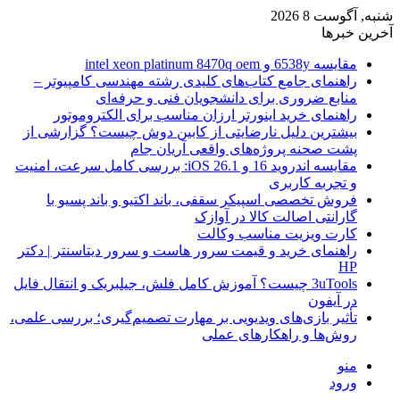
شنبه, آگوست 8 2026
آخرین خبرها
مقایسه 6538y و intel xeon platinum 8470q oem
راهنمای جامع کتاب‌های کلیدی رشته مهندسی کامپیوتر –
منابع ضروری برای دانشجویان فنی و حرفه‌ای
راهنمای خرید اینورتر ارزان مناسب برای الکتروموتور
بیشترین دلیل نارضایتی از کابین دوش چیست؟ گزارشی از
پشت صحنه پروژه‌های واقعی آریان جام
مقایسه اندروید 16 و iOS 26.1: بررسی کامل سرعت، امنیت
و تجربه کاربری
فروش تخصصی اسپیکر سقفی، باند اکتیو و باند پسیو با
گارانتی اصالت کالا در آوازک
کارت ویزیت مناسب وکالت
راهنمای خرید و قیمت سرور هاست و سرور دیتاسنتر | دکتر
HP
3uTools چیست؟ آموزش کامل فلش، جیلبریک و انتقال فایل
در آیفون
تأثیر بازی‌های ویدیویی بر مهارت تصمیم‌گیری؛ بررسی علمی،
روش‌ها و راهکارهای عملی
منو
ورود