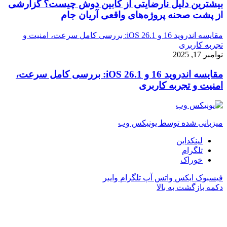
بیشترین دلیل نارضایتی از کابین دوش چیست؟ گزارشی
از پشت صحنه پروژه‌های واقعی آریان جام
مقایسه اندروید 16 و iOS 26.1: بررسی کامل سرعت، امنیت و
تجربه کاربری
نوامبر 17, 2025
مقایسه اندروید 16 و iOS 26.1: بررسی کامل سرعت،
امنیت و تجربه کاربری
میزبانی شده توسط یونیکس وب
لینکداین
تلگرام
خوراک
فیسبوک
ایکس
واتس آپ
تلگرام
وایبر
دکمه بازگشت به بالا