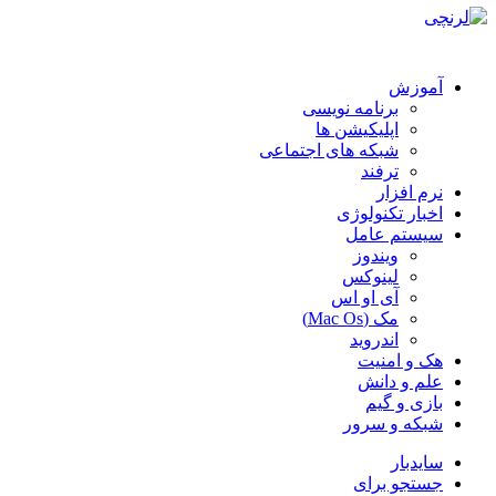
آموزش
برنامه نویسی
اپلیکیشن ها
شبکه های اجتماعی
ترفند
نرم افزار
اخبار تکنولوژی
سیستم عامل
ویندوز
لینوکس
آی او اس
مک (Mac Os)
اندروید
هک و امنیت
علم و دانش
بازی و گیم
شبکه و سرور
سایدبار
جستجو برای