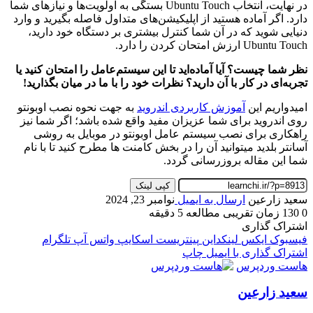
در نهایت، انتخاب Ubuntu Touch بستگی به اولویت‌ها و نیازهای شما
دارد. اگر آماده هستید از اپلیکیشن‌های متداول فاصله بگیرید و وارد
دنیایی شوید که در آن شما کنترل بیشتری بر دستگاه خود دارید،
Ubuntu Touch ارزش امتحان کردن را دارد.
نظر شما چیست؟ آیا آماده‌اید تا این سیستم‌عامل را امتحان کنید یا
تجربه‌ای در کار با آن دارید؟ نظرات خود را با ما در میان بگذارید!
امیدواریم این
آموزش کاربردی اندروید
به جهت نحوه نصب اوبونتو
روی اندروید برای شما عزیزان مفید واقع شده باشد؛ اگر شما نیز
راهکاری برای نصب سیستم عامل اوبونتو در موبایل به روشی
آسانتر بلدید میتوانید آن را در بخش کامنت ها مطرح کنید تا با نام
شما این مقاله بروزرسانی گردد.
کپی لینک
سعید زارعین
ارسال به ایمیل
نوامبر 23, 2024
0
130
زمان تقریبی مطالعه 5 دقیقه
اشتراک گذاری
فیسبوک
ایکس
لینکداین
پینتریست
اسکایپ
واتس آپ
تلگرام
اشتراک گذاری با ایمیل
چاپ
هاست وردپرس
سعید زارعین