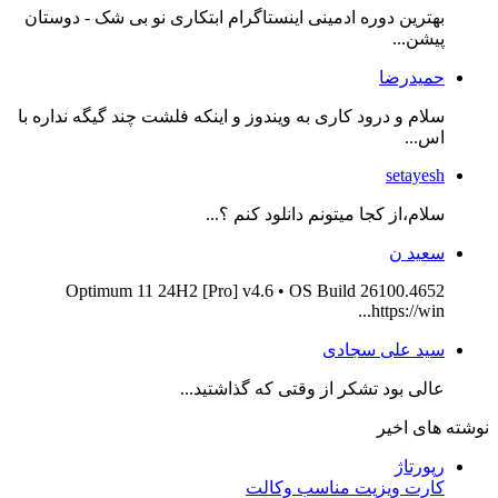
بهترین دوره ادمینی اینستاگرام ابتکاری نو بی شک - دوستان
پیشن...
حمیدرضا
سلام و درود کاری به ویندوز و اینکه فلشت چند گیگه نداره با
اس...
setayesh
سلام،از کجا میتونم دانلود کنم ؟...
سعید ن
Optimum 11 24H2 [Pro] v4.6 • OS Build 26100.4652
https://win...
سید علی سجادی
عالی بود تشکر از وقتی که گذاشتید...
نوشته های اخیر
رپورتاژ
کارت ویزیت مناسب وکالت